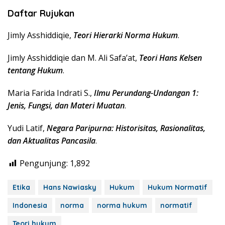
Daftar Rujukan
Jimly Asshiddiqie,
Teori Hierarki Norma Hukum
.
Jimly Asshiddiqie dan M. Ali Safa’at,
Teori Hans Kelsen
tentang Hukum
.
Maria Farida Indrati S.,
Ilmu Perundang-Undangan 1:
Jenis, Fungsi, dan Materi Muatan
.
Yudi Latif,
Negara Paripurna: Historisitas, Rasionalitas,
dan Aktualitas Pancasila
.
Pengunjung:
1,892
Etika
Hans Nawiasky
Hukum
Hukum Normatif
Indonesia
norma
norma hukum
normatif
Teori hukum