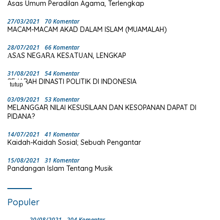
Asas Umum Peradilan Agama, Terlengkap
27/03/2021
70 Komentar
MACAM-MACAM AKAD DALAM ISLAM (MUAMALAH)
28/07/2021
66 Komentar
ΑSΑS NEGΑRΑ KESΑTUΑN, LENGKAP
31/08/2021
54 Komentar
SEJARAH DINASTI POLITIK DI INDONESIA
tutup
03/09/2021
53 Komentar
MELANGGAR NILAI KESUSILAAN DAN KESOPANAN DAPAT DI
PIDANA?
14/07/2021
41 Komentar
Kaidah-Kaidah Sosial; Sebuah Pengantar
15/08/2021
31 Komentar
Pandangan Islam Tentang Musik
Populer
20/08/2021
204 Komentar