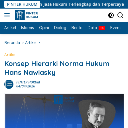
Langsung
enyedia Layanan Jasa Hukum Terlengkap dan Terpercaya di Indo
PINTER HUKUM
ke
konten
Artikel
Islamis
Opini
Dialog
Berita
Data
Event
I
Beranda
Artikel
Artikel
Konsep Hierarki Norma Hukum
Hans Nawiasky
PINTER HUKUM
04/04/2026