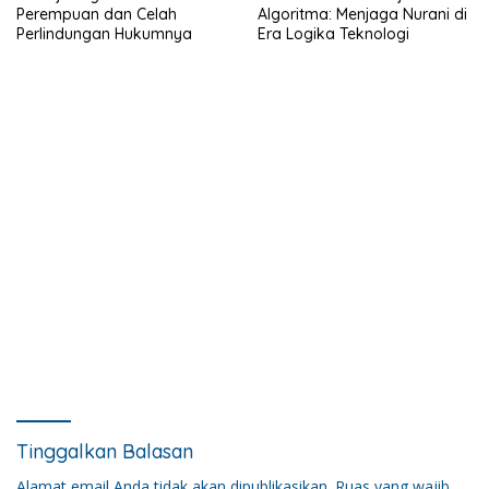
Perempuan dan Celah
Algoritma: Menjaga Nurani di
Perlindungan Hukumnya
Era Logika Teknologi
Tinggalkan Balasan
Alamat email Anda tidak akan dipublikasikan.
Ruas yang wajib