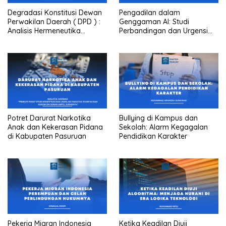
Degradasi Konstitusi Dewan
Pengadilan dalam
Perwakilan Daerah ( DPD ) :
Genggaman AI: Studi
Analisis Hermeneutika
Perbandingan dan Urgensi
Amandemen Ke 3 UUD 1945
Pengaturan
Potret Darurat Narkotika
Bullying di Kampus dan
Anak dan Kekerasan Pidana
Sekolah: Alarm Kegagalan
di Kabupaten Pasuruan
Pendidikan Karakter
Pekerja Migran Indonesia
Ketika Keadilan Diuji