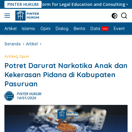
Langsung
PINTER HUKUM
#1 Platform for Legal Education and Consulting • Peny
ke
konten
Artikel
Islamis
Opini
Dialog
Berita
Data
Event
I
Beranda
Artikel
Artikel
,
Opini
Potret Darurat Narkotika Anak dan
Kekerasan Pidana di Kabupaten
Pasuruan
PINTER HUKUM
14/01/2026