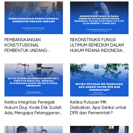
PEMBANGKANGAN
REKONSTRUKSI FUNGSI
KONSTITUSIONAL
ULTIMUM REMEDIUM DALAM
PEMBENTUK UNDANG-
HUKUM PIDANA INDONESIA:
UNDANG
Telaah atas Pasal 613 Ayat
(3) UU Nomor 1 Tahun 2026
Ketika Integritas Penegak
Ketika Putusan MK
Hukum Diuji: Kode Etik Sudah
Diabaikan, Apa Sanksi untuk
Ada, Mengapa Pelanggaran
DPR dan Pemerintah?
Masih Terjadi Di Dunia
Peradilan?