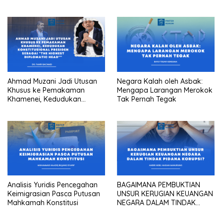
Ahmad Muzani Jadi Utusan
Negara Kalah oleh Asbak:
Khusus ke Pemakaman
Mengapa Larangan Merokok
Khamenei, Kedudukan
Tak Pernah Tegak
konstitusional Presiden
sebagai “the highest
diplomatic head””
Analisis Yuridis Pencegahan
BAGAIMANA PEMBUKTIAN
Keimigrasian Pasca Putusan
UNSUR KERUGIAN KEUANGAN
Mahkamah Konstitusi
NEGARA DALAM TINDAK
PIDANA KORUPSI?