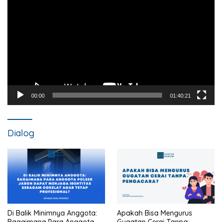
Video
00:00
01:40:21
Dialog
Di Balik Minimnya Anggota:
Apakah Bisa Mengurus
Bagaimana Para Anggota
Gugatan Cerai Tanpa