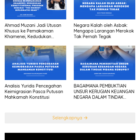
Ahmad Muzani Jadi Utusan
Negara Kalah oleh Asbak:
Khusus ke Pemakaman
Mengapa Larangan Merokok
Khamenei, Kedudukan
Tak Pernah Tegak
konstitusional Presiden
sebagai “the highest
diplomatic head””
Analisis Yuridis Pencegahan
BAGAIMANA PEMBUKTIAN
Keimigrasian Pasca Putusan
UNSUR KERUGIAN KEUANGAN
Mahkamah Konstitusi
NEGARA DALAM TINDAK
PIDANA KORUPSI?
Selengkapnya
Pemutar