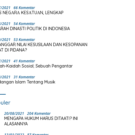
7/2021
66 Komentar
S NEGΑRΑ KESΑTUΑN, LENGKAP
8/2021
54 Komentar
RAH DINASTI POLITIK DI INDONESIA
9/2021
53 Komentar
ANGGAR NILAI KESUSILAAN DAN KESOPANAN
T DI PIDANA?
7/2021
41 Komentar
ah-Kaidah Sosial; Sebuah Pengantar
8/2021
31 Komentar
angan Islam Tentang Musik
uler
20/08/2021
204 Komentar
MENGAPA HUKUM HARUS DITAATI? INI
ALASANNYA
13/01/2022
87 Komentar