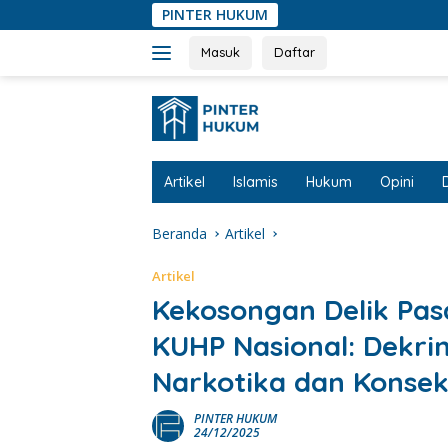
Langsung
PINTER HUKUM
ke
konten
Masuk
Daftar
Artikel
Islamis
Hukum
Opini
Beranda
Artikel
Artikel
Kekosongan Delik Pas
KUHP Nasional: Dekrim
Narkotika dan Konsek
PINTER HUKUM
24/12/2025