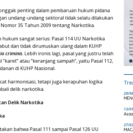
tonggak penting dalam pembaruan hukum pidana
an undang-undang sektoral tidak selalu dilakukan
 Nomor 35 Tahun 2009 tentang Narkotika.
an hukum sangat serius: Pasal 114 UU Narkotika
dicabut dan tidak dirumuskan ulang dalam KUHP
tio criminis
. Lebih ironis lagi, pasal yang justru telah
“karet” atau “keranjang sampah”, yaitu Pasal 112,
danan di KUHP Nasional.
cat harmonisasi, tetapi juga kerapuhan logika
Tre
ali delik narkotika.
20/0
MEN
an Delik Narkotika
13/0
Asas
ka
27/0
atakan bahwa Pasal 111 sampai Pasal 126 UU
MAC