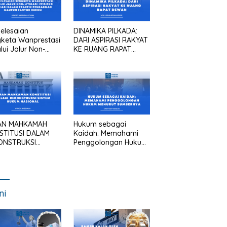
elesaian
DINAMIKA PILKADA:
keta Wanprestasi
DARI ASPIRASI RAKYAT
lui Jalur Non-
KE RUANG RAPAT
asi: Efisiensi
DEWAN
asi dalam Praktik
gadilan Maupun
tor Hukum
AN MAHKAMAH
Hukum sebagai
STITUSI DALAM
Kaidah: Memahami
ONSTRUKSI
Penggolongan Hukum
TEM HUKUM
Menurut Sumbernya
IONAL
ni