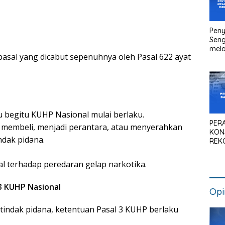
Peny
Seng
mela
asal yang dicabut sepenuhnya oleh Pasal 622 ayat
Litig
Medi
Pen
Kan
u begitu KUHP Nasional mulai berlaku.
PER
membeli, menjadi perantara, atau menyerahkan
KON
ndak pidana.
REK
SIS
NAS
al terhadap peredaran gelap narkotika.
 3 KUHP Nasional
Opi
 tindak pidana, ketentuan Pasal 3 KUHP berlaku