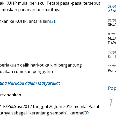
jak KUHP mulai berlaku. Tetapi pasal-pasal tersebut
28/0
rumuskan padanan normatifnya.
ΑSΑ
31/0
hkan ke KUHP, antara lain
[2]
:
SEJA
03/0
MEL
DAPA
14/0
Kaid
rlakuan delik narkotika kini bergantung
15/0
Pand
iakan rumusan pengganti.
una Narkoba dalam Masyarakat
Pop
ertahankan
1
Pid.Sus/2012 tanggal 26 Juni 2012 menilai Pasal
butnya sebagai “keranjang sampah”, karena
[3]
: