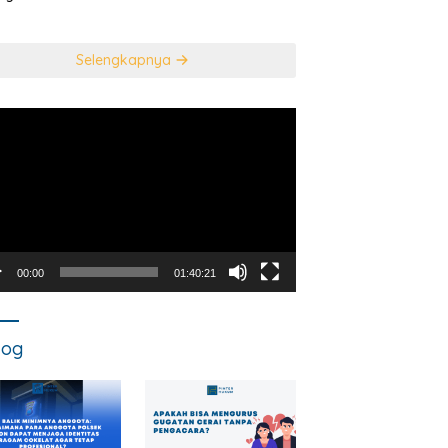
usan Mahkamah
NEGARA DALAM
titusi
TINDAK PIDANA
KORUPSI?
Selengkapnya
utar
o
00:00
01:40:21
log