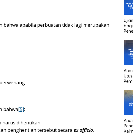
Ujia
kan bahwa apabila perbuatan tidak lagi merupakan
bagi
Pen
Ahm
Utus
Pem
 berwenang.
Kha
kons
Pres
high
head
an bahwa
[5]
:
Anali
harus dihentikan,
Pen
kan penghentian tersebut secara
ex officio
.
Keim