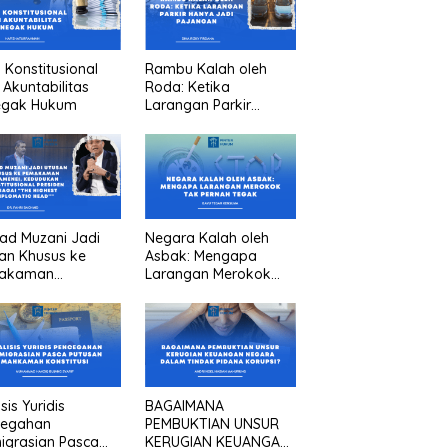
n Konstitusional
Rambu Kalah oleh
 Akuntabilitas
Roda: Ketika
egak Hukum
Larangan Parkir
Hanya Jadi Pajangan
ad Muzani Jadi
Negara Kalah oleh
an Khusus ke
Asbak: Mengapa
akaman
Larangan Merokok
menei, Kedudukan
Tak Pernah Tegak
titusional
iden sebagai “the
est diplomatic
””
sis Yuridis
BAGAIMANA
cegahan
PEMBUKTIAN UNSUR
igrasian Pasca
KERUGIAN KEUANGAN