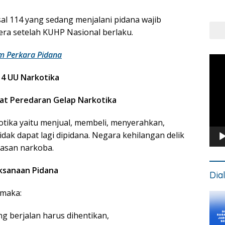
Put
Kons
al 114 yang sedang menjalani pidana wajib
era setelah KUHP Nasional berlaku.
lam Perkara Pidana
Pem
Vide
4 UU Narkotika
at Peredaran Gelap Narkotika
otika yaitu menjual, membeli, menyerahkan,
idak dapat lagi dipidana. Negara kehilangan delik
tasan narkoba.
ksanaan Pidana
Dia
 maka:
g berjalan harus dihentikan,