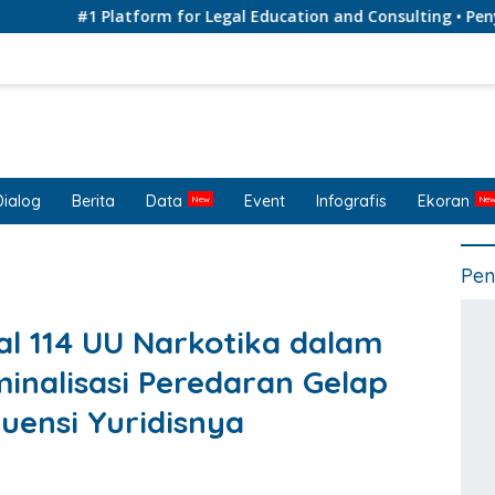
#1 Platform for Legal Education and Consulting • Penyedia 
Dialog
Berita
Data
Event
Infografis
Ekoran
Pen
al 114 UU Narkotika dalam
inalisasi Peredaran Gelap
uensi Yuridisnya