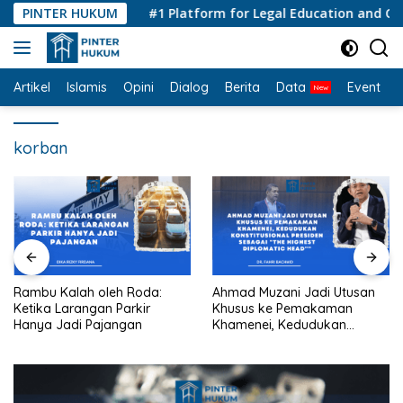
Langsung
PINTER HUKUM
#1 Platform for Legal Education and Consu
ke
konten
Artikel
Islamis
Opini
Dialog
Berita
Data
Event
I
korban
Rambu Kalah oleh Roda:
Ahmad Muzani Jadi Utusan
Ketika Larangan Parkir
Khusus ke Pemakaman
Hanya Jadi Pajangan
Khamenei, Kedudukan
konstitusional Presiden
sebagai “the highest
diplomatic head””