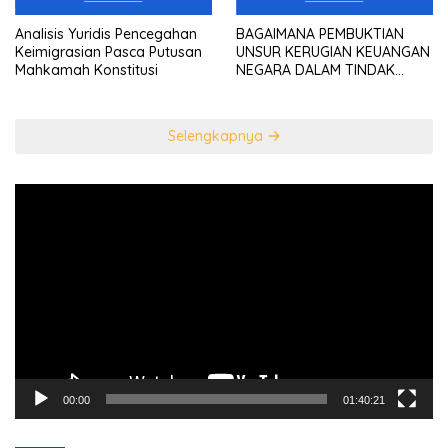
Analisis Yuridis Pencegahan
BAGAIMANA PEMBUKTIAN
Keimigrasian Pasca Putusan
UNSUR KERUGIAN KEUANGAN
Mahkamah Konstitusi
NEGARA DALAM TINDAK
PIDANA KORUPSI?
Selengkapnya
Pemutar
Video
00:00
01:40:21