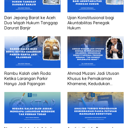
Dari Jepang Barat ke Aceh:
Ujian Konstitusional bagi
Dua Wajah Hukum Tanggap
Akuntabilitas Penegak
Darurat Banjir
Hukum
Rambu Kalah oleh Roda:
Ahmad Muzani Jadi Utusan
Ketika Larangan Parkir
Khusus ke Pemakaman
Hanya Jadi Pajangan
Khamenei, Kedudukan
konstitusional Presiden
sebagai “the highest
diplomatic head””