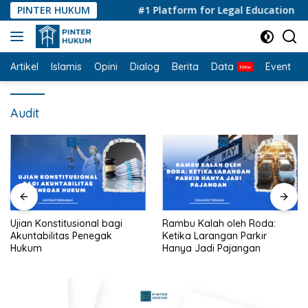
Langsung
PINTER HUKUM
#1 Platform for Legal Education and 
ke
konten
Artikel
Islamis
Opini
Dialog
Berita
Data
Event
I
Audit
Ujian Konstitusional bagi
Rambu Kalah oleh Roda:
Akuntabilitas Penegak
Ketika Larangan Parkir
Hukum
Hanya Jadi Pajangan