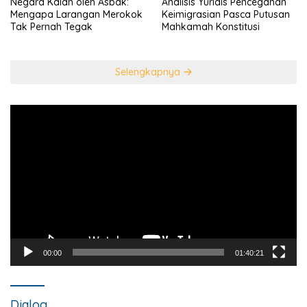
Negara Kalah oleh Asbak:
Analisis Yuridis Pencegahan
Mengapa Larangan Merokok
Keimigrasian Pasca Putusan
Tak Pernah Tegak
Mahkamah Konstitusi
Selengkapnya
Pemutar
Video
00:00
01:40:21
Dialog