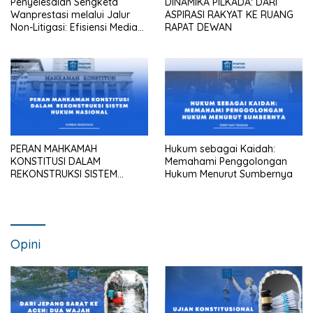
Penyelesaian Sengketa
DINAMIKA PILKADA: DARI
Wanprestasi melalui Jalur
ASPIRASI RAKYAT KE RUANG
Non-Litigasi: Efisiensi Mediasi
RAPAT DEWAN
dalam Praktik Pengadilan
Maupun Kantor Hukum
PERAN MAHKAMAH
Hukum sebagai Kaidah:
KONSTITUSI DALAM
Memahami Penggolongan
REKONSTRUKSI SISTEM
Hukum Menurut Sumbernya
HUKUM NASIONAL
Opini