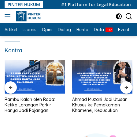
Langsung
PINTER HUKUM
#1 Platform for Legal Education and 
ke
konten
Artikel
Islamis
Opini
Dialog
Berita
Data
Event
I
Kontra
Rambu Kalah oleh Roda:
Ahmad Muzani Jadi Utusan
Ketika Larangan Parkir
Khusus ke Pemakaman
Hanya Jadi Pajangan
Khamenei, Kedudukan
konstitusional Presiden
sebagai “the highest
diplomatic head””