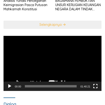
Analisis Yuridis Pencegahan
BAGAIMANA PEMBUKTIAN
Keimigrasian Pasca Putusan
UNSUR KERUGIAN KEUANGAN
Mahkamah Konstitusi
NEGARA DALAM TINDAK
PIDANA KORUPSI?
Selengkapnya
Pemutar
Video
00:00
01:40:21
Dialog