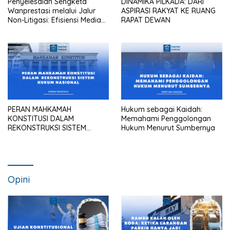
Penyelesaian Sengketa
DINAMIKA PILKADA: DARI
Wanprestasi melalui Jalur
ASPIRASI RAKYAT KE RUANG
Non-Litigasi: Efisiensi Mediasi
RAPAT DEWAN
dalam Praktik Pengadilan
Maupun Kantor Hukum
PERAN MAHKAMAH
Hukum sebagai Kaidah:
KONSTITUSI DALAM
Memahami Penggolongan
REKONSTRUKSI SISTEM
Hukum Menurut Sumbernya
HUKUM NASIONAL
Opini