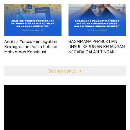
konstitusional Presiden
sebagai “the highest
diplomatic head””
Analisis Yuridis Pencegahan
BAGAIMANA PEMBUKTIAN
Keimigrasian Pasca Putusan
UNSUR KERUGIAN KEUANGAN
Mahkamah Konstitusi
NEGARA DALAM TINDAK
PIDANA KORUPSI?
Selengkapnya
Pemutar
Video