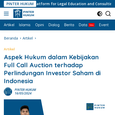
Langsung
PINTER HUKUM
#1 Platform for Legal Education and Consulting • Pe
ke
konten
Artikel
Islamis
Opini
Dialog
Berita
Data
Event
I
Beranda
Artikel
Artikel
Aspek Hukum dalam Kebijakan
Full Call Auction terhadap
Perlindungan Investor Saham di
Indonesia
PINTER HUKUM
16/05/2024