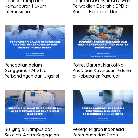
Donald Trump dan
Degradasi Konstitusi Dewan
Kemunduran Hukum
Perwakilan Daerah ( DPD ) :
Internasional
Analisis Hermeneutika
Amandemen Ke 3 UUD 1945
Pengadilan dalam
Potret Darurat Narkotika
Genggaman AI: Studi
Anak dan Kekerasan Pidana
Perbandingan dan Urgensi
di Kabupaten Pasuruan
Pengaturan
Bullying di Kampus dan
Pekerja Migran Indonesia
Sekolah: Alarm Kegagalan
Perempuan dan Celah