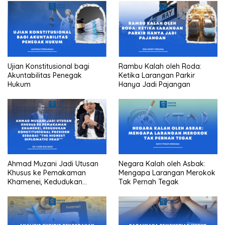
Ujian Konstitusional bagi
Rambu Kalah oleh Roda:
Akuntabilitas Penegak
Ketika Larangan Parkir
Hukum
Hanya Jadi Pajangan
Ahmad Muzani Jadi Utusan
Negara Kalah oleh Asbak:
Khusus ke Pemakaman
Mengapa Larangan Merokok
Khamenei, Kedudukan
Tak Pernah Tegak
konstitusional Presiden
sebagai “the highest
diplomatic head””