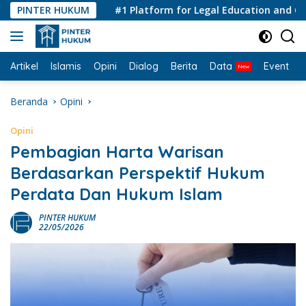
Langsung
PINTER HUKUM
#1 Platform for Legal Education and Consul
ke
konten
Artikel
Islamis
Opini
Dialog
Berita
Data
Event
I
Beranda
Opini
Opini
Pembagian Harta Warisan
Berdasarkan Perspektif Hukum
Perdata Dan Hukum Islam
PINTER HUKUM
22/05/2026