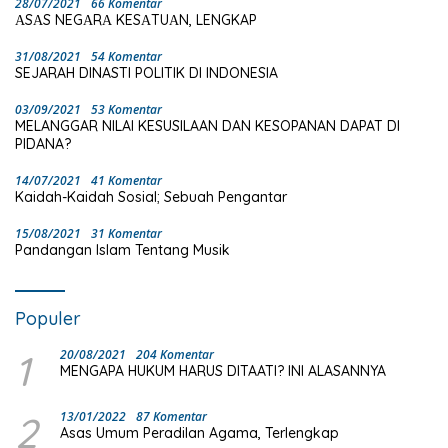
28/07/2021
66 Komentar
ΑSΑS NEGΑRΑ KESΑTUΑN, LENGKAP
31/08/2021
54 Komentar
SEJARAH DINASTI POLITIK DI INDONESIA
03/09/2021
53 Komentar
MELANGGAR NILAI KESUSILAAN DAN KESOPANAN DAPAT DI
PIDANA?
14/07/2021
41 Komentar
Kaidah-Kaidah Sosial; Sebuah Pengantar
15/08/2021
31 Komentar
Pandangan Islam Tentang Musik
Populer
1
20/08/2021
204 Komentar
MENGAPA HUKUM HARUS DITAATI? INI ALASANNYA
2
13/01/2022
87 Komentar
Asas Umum Peradilan Agama, Terlengkap