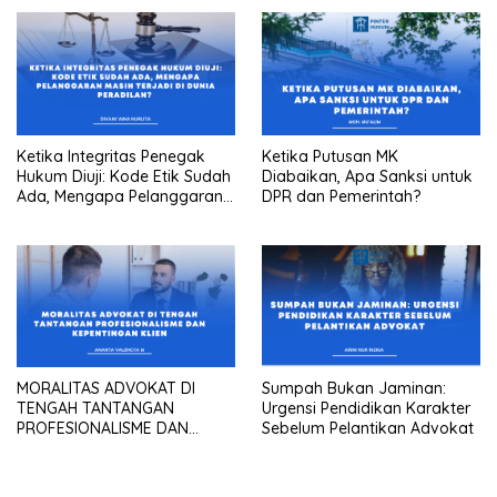
(3) UU Nomor 1 Tahun 2026
Ketika Integritas Penegak
Ketika Putusan MK
Hukum Diuji: Kode Etik Sudah
Diabaikan, Apa Sanksi untuk
Ada, Mengapa Pelanggaran
DPR dan Pemerintah?
Masih Terjadi Di Dunia
Peradilan?
MORALITAS ADVOKAT DI
Sumpah Bukan Jaminan:
TENGAH TANTANGAN
Urgensi Pendidikan Karakter
PROFESIONALISME DAN
Sebelum Pelantikan Advokat
KEPENTINGAN KLIEN