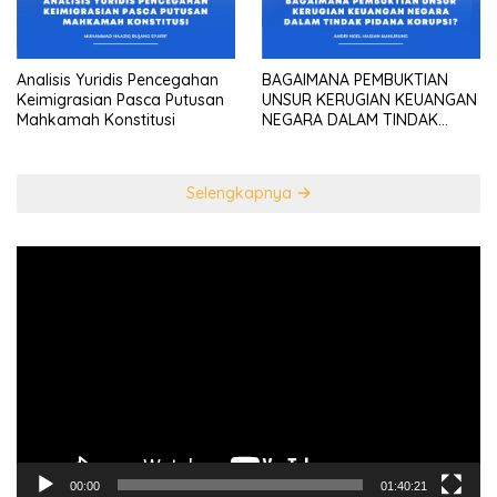
Analisis Yuridis Pencegahan
BAGAIMANA PEMBUKTIAN
Keimigrasian Pasca Putusan
UNSUR KERUGIAN KEUANGAN
Mahkamah Konstitusi
NEGARA DALAM TINDAK
PIDANA KORUPSI?
Selengkapnya
Pemutar
Video
00:00
01:40:21