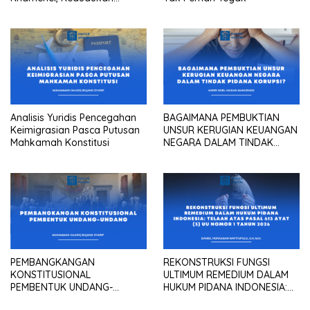
konstitusional Presiden
sebagai “the highest
diplomatic head””
Analisis Yuridis Pencegahan
BAGAIMANA PEMBUKTIAN
Keimigrasian Pasca Putusan
UNSUR KERUGIAN KEUANGAN
Mahkamah Konstitusi
NEGARA DALAM TINDAK
PIDANA KORUPSI?
PEMBANGKANGAN
REKONSTRUKSI FUNGSI
KONSTITUSIONAL
ULTIMUM REMEDIUM DALAM
PEMBENTUK UNDANG-
HUKUM PIDANA INDONESIA:
UNDANG
Telaah atas Pasal 613 Ayat