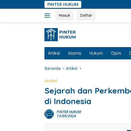
Langsung
PINTER HUKUM
ke
konten
Masuk
Daftar
Artikel
Islamis
Hukum
Opini
Beranda
Artikel
Artikel
Sejarah dan Perkemb
di Indonesia
PINTER HUKUM
13/09/2024