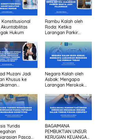
n Konstitusional
Rambu Kalah oleh
 Akuntabilitas
Roda: Ketika
egak Hukum
Larangan Parkir
Hanya Jadi Pajangan
ad Muzani Jadi
Negara Kalah oleh
an Khusus ke
Asbak: Mengapa
akaman
Larangan Merokok
menei, Kedudukan
Tak Pernah Tegak
titusional
iden sebagai “the
est diplomatic
””
sis Yuridis
BAGAIMANA
cegahan
PEMBUKTIAN UNSUR
igrasian Pasca
KERUGIAN KEUANGAN