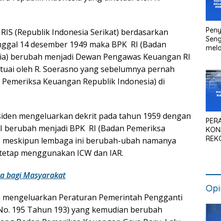
Peny
IS (Republik Indonesia Serikat) berdasarkan
Seng
anggal 14 desember 1949 maka BPK RI (Badan
mela
ia) berubah menjadi Dewan Pengawas Keuangan RI
Litig
Medi
tuai oleh R. Soerasno yang sebelumnya pernah
Pen
 Pemeriksa Keuangan Republik Indonesia) di
Kan
siden mengeluarkan dekrit pada tahun 1959 dengan
PER
 berubah menjadi BPK RI (Badan Pemeriksa
KON
REK
i, meskipun lembaga ini berubah-ubah namanya
SIS
 tetap menggunakan ICW dan IAR.
NAS
a bagi Masyarakat
Opi
 mengeluarkan Peraturan Pemerintah Pengganti
No. 195 Tahun 193) yang kemudian berubah