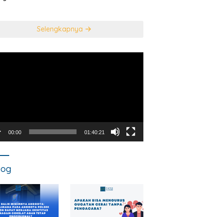
usan Mahkamah
NEGARA DALAM
titusi
TINDAK PIDANA
KORUPSI?
Selengkapnya
utar
o
00:00
01:40:21
log