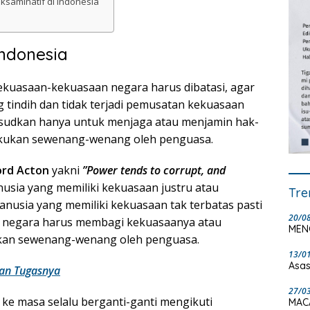
saminatif di Indonesia
ndonesia
kuasaan-kekuasaan negara harus dibatasi, agar
 tindih dan tidak terjadi pemusatan kekuasaan
ksudkan hanya untuk menjaga atau menjamin hak-
rlakukan sewenang-wenang oleh penguasa.
rd Acton
yakni
”Power tends to corrupt, and
usia yang memiliki kekuasaan justru atau
Tre
nusia yang memiliki kekuasaan tak terbatas pasti
20/0
u negara harus membagi kekuasaanya atau
MEN
akan sewenang-wenang oleh penguasa.
13/0
Asas
an Tugasnya
27/0
ke masa selalu berganti-ganti mengikuti
MAC