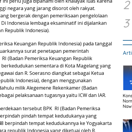
2
ini perlu juga dipahami oleh khalayak luas karena
gi negara yang jarang disorot oleh rakyat.
yang bergerak dengan pemeriksaan pengelolaan
3
i Indonesia lembaga eksaminatif ini dijalankan
 Republik Indonesia).
riksa Keuangan Republik Indonesia) pada tanggal
luarkannya surat penetapan pemerintah
Art
RI (Badan Pemeriksa Keuangan Republik
47 berkedudukan sementara di Kota Magelang yang
pegawai dan R. Soerasno diangkat sebagai Ketua
publik Indonesia), dengan menggunakan
dahulu milik Alegemene Rekenkamer (Badan
bagai pelaksanaan tugasnya yaitu ICW dan IAR.
Kons
Nor
Naw
merdekaan tersebut BPK RI (Badan Pemeriksa
berpindah pindah tempat kedudukanya yang
48 berpindah tempat kedudukannya ke Yogyakarta
a republik Indonesia yang diketuai oleh R.