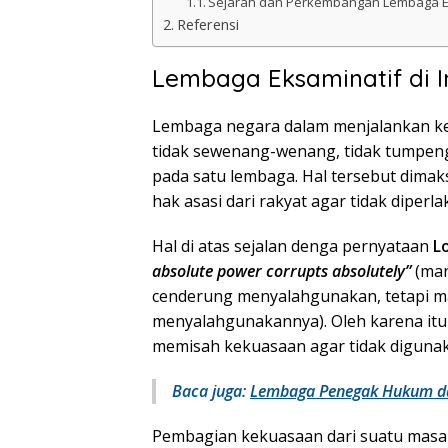
Sejarah dan Perkembangan Lembaga Ek
Referensi
Lembaga Eksaminatif di I
Lembaga negara dalam menjalankan ke
tidak sewenang-wenang, tidak tumpeng
pada satu lembaga. Hal tersebut dima
hak asasi dari rakyat agar tidak dipe
Hal di atas sejalan denga pernyataan
Lo
absolute power corrupts absolutely”
(man
cenderung menyalahgunakan, tetapi ma
menyalahgunakannya). Oleh karena it
memisah kekuasaan agar tidak digun
Baca juga:
Lembaga Penegak Hukum d
Pembagian kekuasaan dari suatu masa 