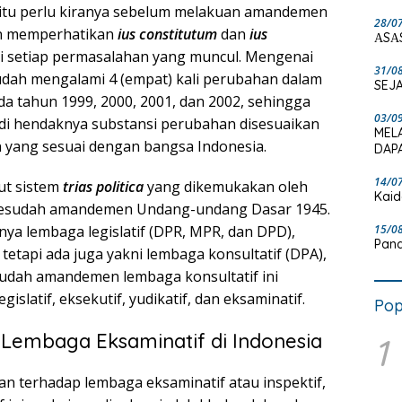
itu perlu kiranya sebelum melakuan amandemen
28/0
an memperhatikan
ius constitutum
dan
ius
ΑSΑ
i setiap permasalahan yang muncul. Mengenai
31/0
dah mengalami 4 (empat) kali perubahan dalam
SEJA
da tahun 1999, 2000, 2001, dan 2002, sehingga
03/0
jadi hendaknya substansi perubahan disesuaikan
MEL
yang sesuai dengan bangsa Indonesia.
DAPA
14/0
ut sistem
trias politica
yang dikemukakan oleh
Kaid
 sesudah amandemen Undang-undang Dasar 1945.
15/0
ya lembaga legislatif (DPR, MPR, dan DPD),
Pand
) tetapi ada juga yakni lembaga konsultatif (DPA),
udah amandemen lembaga konsultatif ini
slatif, eksekutif, yudikatif, dan eksaminatif.
Pop
Lembaga Eksaminatif di Indonesia
1
an terhadap lembaga eksaminatif atau inspektif,