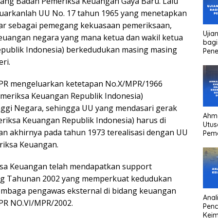
tang Badan Pemeriksa Keuangan Gaya Baru. Lalu
luarkanlah UU No. 17 tahun 1965 yang menetapkan
ar sebagai pemegang kekuasaan pemeriksaan,
Ujia
keuangan negara yang mana ketua dan wakil ketua
bagi
publik Indonesia) berkedudukan masing masing
Pen
ri.
MPR mengeluarkan ketetapan No.X/MPR/1966
meriksa Keuangan Republik Indonesia)
nggi Negara, sehingga UU yang mendasari gerak
Ahm
riksa Keuangan Republik Indonesia) harus di
Utus
dan akhirnya pada tahun 1973 terealisasi dengan UU
Pem
Kha
riksa Keuangan.
kons
Pres
ksa Keuangan telah mendapatkan support
high
head
dang Tahunan 2002 yang memperkuat kedudukan
mbaga pengawas eksternal di bidang keuangan
Anali
PR NO.VI/MPR/2002.
Pen
Keim