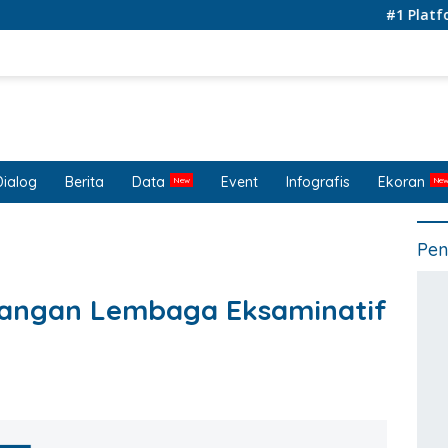
#1 Platform for
Dialog
Berita
Data
Event
Infografis
Ekoran
Pen
angan Lembaga Eksaminatif