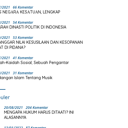
7/2021
66 Komentar
S NEGΑRΑ KESΑTUΑN, LENGKAP
8/2021
54 Komentar
RAH DINASTI POLITIK DI INDONESIA
9/2021
53 Komentar
ANGGAR NILAI KESUSILAAN DAN KESOPANAN
T DI PIDANA?
7/2021
41 Komentar
ah-Kaidah Sosial; Sebuah Pengantar
8/2021
31 Komentar
angan Islam Tentang Musik
uler
20/08/2021
204 Komentar
MENGAPA HUKUM HARUS DITAATI? INI
ALASANNYA
13/01/2022
87 Komentar