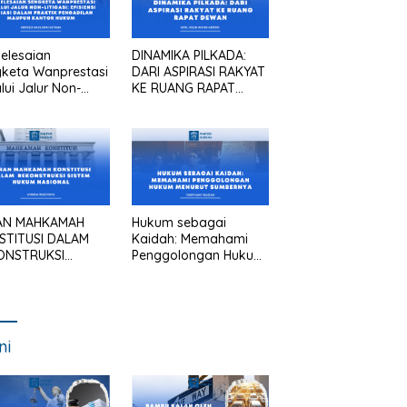
elesaian
DINAMIKA PILKADA:
keta Wanprestasi
DARI ASPIRASI RAKYAT
lui Jalur Non-
KE RUANG RAPAT
asi: Efisiensi
DEWAN
asi dalam Praktik
gadilan Maupun
tor Hukum
AN MAHKAMAH
Hukum sebagai
STITUSI DALAM
Kaidah: Memahami
ONSTRUKSI
Penggolongan Hukum
TEM HUKUM
Menurut Sumbernya
IONAL
ni