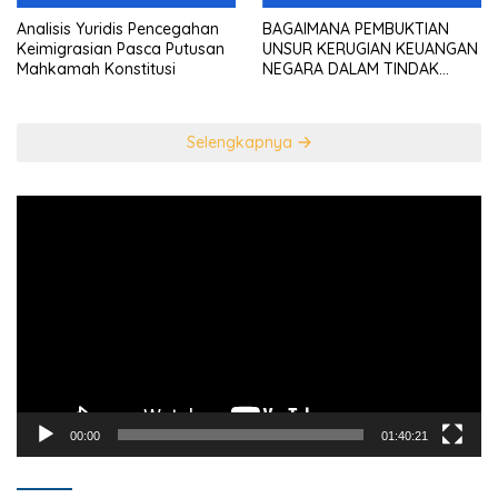
Analisis Yuridis Pencegahan
BAGAIMANA PEMBUKTIAN
Keimigrasian Pasca Putusan
UNSUR KERUGIAN KEUANGAN
Mahkamah Konstitusi
NEGARA DALAM TINDAK
PIDANA KORUPSI?
Selengkapnya
Pemutar
Video
00:00
01:40:21