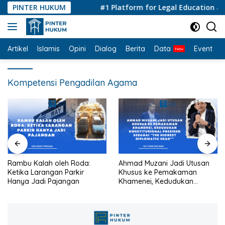
Langsung
PINTER HUKUM
#1 Platform for Legal Education and 
ke
konten
Artikel
Islamis
Opini
Dialog
Berita
Data
Event
I
Kompetensi Pengadilan Agama
Rambu Kalah oleh Roda:
Ahmad Muzani Jadi Utusan
Ketika Larangan Parkir
Khusus ke Pemakaman
Hanya Jadi Pajangan
Khamenei, Kedudukan
konstitusional Presiden
sebagai “the highest
diplomatic head””