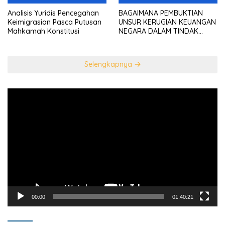
Analisis Yuridis Pencegahan
BAGAIMANA PEMBUKTIAN
Keimigrasian Pasca Putusan
UNSUR KERUGIAN KEUANGAN
Mahkamah Konstitusi
NEGARA DALAM TINDAK
PIDANA KORUPSI?
Selengkapnya
Pemutar
Video
00:00
01:40:21