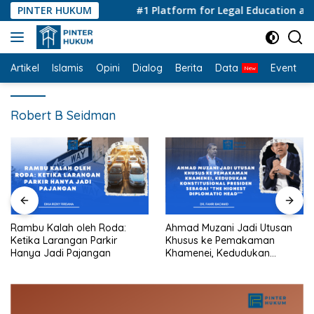
Langsung
PINTER HUKUM
#1 Platform for Legal Education and C
ke
konten
Artikel
Islamis
Opini
Dialog
Berita
Data
Event
I
Robert B Seidman
Rambu Kalah oleh Roda:
Ahmad Muzani Jadi Utusan
Ketika Larangan Parkir
Khusus ke Pemakaman
Hanya Jadi Pajangan
Khamenei, Kedudukan
konstitusional Presiden
sebagai “the highest
diplomatic head””