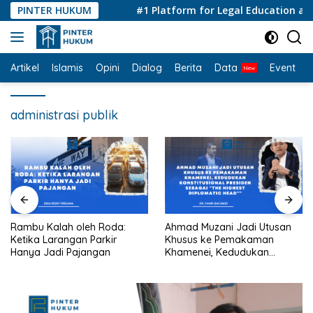
Langsung
PINTER HUKUM
#1 Platform for Legal Education and 
ke
konten
Artikel
Islamis
Opini
Dialog
Berita
Data
Event
I
administrasi publik
Rambu Kalah oleh Roda:
Ahmad Muzani Jadi Utusan
Ketika Larangan Parkir
Khusus ke Pemakaman
Hanya Jadi Pajangan
Khamenei, Kedudukan
konstitusional Presiden
sebagai “the highest
diplomatic head””