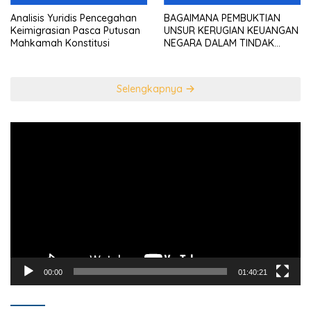
Analisis Yuridis Pencegahan
BAGAIMANA PEMBUKTIAN
Keimigrasian Pasca Putusan
UNSUR KERUGIAN KEUANGAN
Mahkamah Konstitusi
NEGARA DALAM TINDAK
PIDANA KORUPSI?
Selengkapnya
Pemutar
Video
00:00
01:40:21