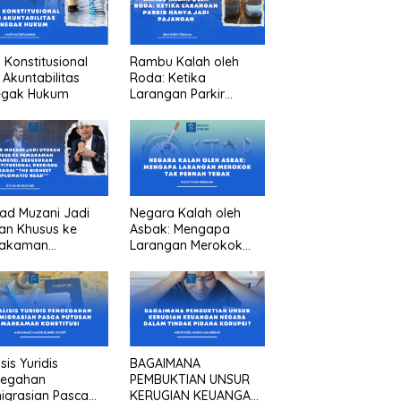
n Konstitusional
Rambu Kalah oleh
 Akuntabilitas
Roda: Ketika
egak Hukum
Larangan Parkir
Hanya Jadi Pajangan
ad Muzani Jadi
Negara Kalah oleh
an Khusus ke
Asbak: Mengapa
akaman
Larangan Merokok
menei, Kedudukan
Tak Pernah Tegak
titusional
iden sebagai “the
est diplomatic
””
sis Yuridis
BAGAIMANA
cegahan
PEMBUKTIAN UNSUR
igrasian Pasca
KERUGIAN KEUANGAN