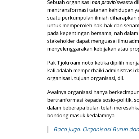
Sebuah organisasi
non provit
/swasta d
mentransformasi tatanan kehidupan yan
suatu perkumpulan ilmiah diharapkan
untuk memperoleh hak-hak dan senant
pada kepentingan bersama, nah dalam
stakeholder dapat menguasai ilmu adm
menyelenggarakan kebijakan atau prog
Pak
Tjokroaminoto
ketika dipilih menj
kali adalah memperbaiki administrasi da
organisasi, tujuan organisasi, dll.
Awalnya organisasi hanya berkecimpu
bertranformasi kepada sosio-politik, 
dalam beberapa bulan telah meresahk
bondong masuk kedalamnya.
Baca juga:
Organisasi Buruh da