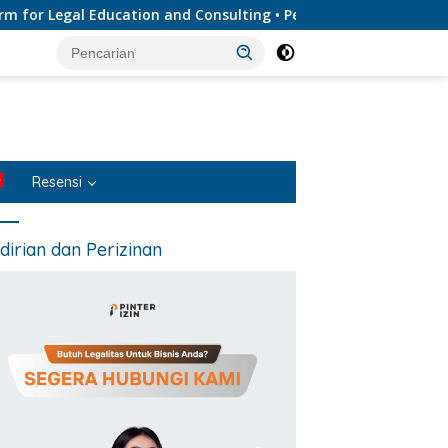
egal Education and Consulting • Penyedia Layanan Jasa Hukum 
Resensi
dirian dan Perizinan