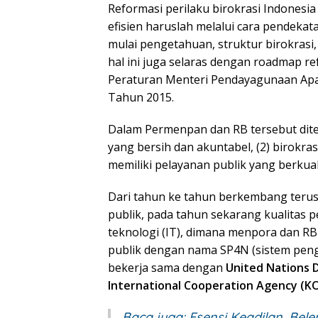
Reformasi perilaku birokrasi Indonesi
efisien haruslah melalui cara pendeka
mulai pengetahuan, struktur birokrasi,
hal ini juga selaras dengan roadmap re
Peraturan Menteri Pendayagunaan Apa
Tahun 2015.
Dalam Permenpan dan RB tersebut diteta
yang bersih dan akuntabel, (2) birokrasi
memiliki pelayanan publik yang berkual
Dari tahun ke tahun berkembang terus
publik, pada tahun sekarang kualitas p
teknologi (IT), dimana menpora dan R
publik dengan nama SP4N (sistem peng
bekerja sama dengan
United Nations
International Cooperation Agency (K
Baca juga:
Esensi Keadilan, Be