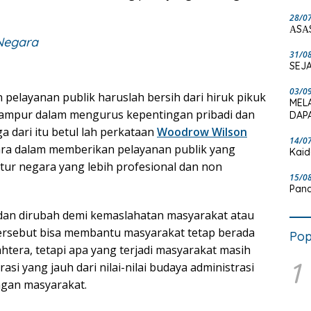
28/0
ΑSΑ
Negara
31/0
SEJA
03/0
elayanan publik haruslah bersih dari hiruk pikuk
MEL
 campur dalam mengurus kepentingan pribadi dan
DAPA
 dari itu betul lah perkataan
Woodrow Wilson
14/0
gara dalam memberikan pelayanan publik yang
Kaid
atur negara yang lebih profesional dan non
15/0
Pand
 dan dirubah demi kemaslahatan masyarakat atau
ersebut bisa membantu masyarakat tetap berada
Pop
htera, tetapi apa yang terjadi masyarakat masih
1
si yang jauh dari nilai-nilai budaya administrasi
ngan masyarakat.