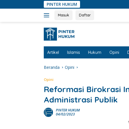
Langsung
PINTER HUKUM
ke
konten
Masuk
Daftar
Artikel
Islamis
Hukum
Opini
Beranda
Opini
Opini
Reformasi Birokrasi I
Administrasi Publik
PINTER HUKUM
04/02/2023