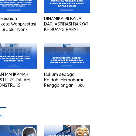
elesaian
DINAMIKA PILKADA:
keta Wanprestasi
DARI ASPIRASI RAKYAT
lui Jalur Non-
KE RUANG RAPAT
asi: Efisiensi
DEWAN
asi dalam Praktik
gadilan Maupun
tor Hukum
AN MAHKAMAH
Hukum sebagai
STITUSI DALAM
Kaidah: Memahami
ONSTRUKSI
Penggolongan Hukum
TEM HUKUM
Menurut Sumbernya
IONAL
ni