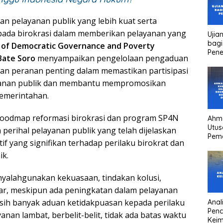
uan pelayanan publik yang lebih kuat serta
ada birokrasi dalam memberikan pelayanan yang
Ujia
bagi
 of Democratic Governance and Poverty
Pen
Bate Soro
menyampaikan pengelolaan pengaduan
kan peranan penting dalam memastikan partisipasi
ayanan publik dan membantu mempromosikan
pemerintahan.
roodmap reformasi birokrasi dan program SP4N
Ahm
Utus
perihal pelayanan publik yang telah dijelaskan
Pem
f yang signifikan terhadap perilaku birokrat dan
Kha
kons
ik.
Pres
high
nyalahgunakan kekuasaan, tindakan kolusi,
head
dar, meskipun ada peningkatan dalam pelayanan
asih banyak aduan ketidakpuasan kepada perilaku
Anali
Pen
yanan lambat, berbelit-belit, tidak ada batas waktu
Keim