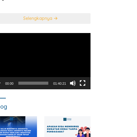
usan Mahkamah
NEGARA DALAM
titusi
TINDAK PIDANA
KORUPSI?
Selengkapnya
utar
o
00:00
01:40:21
log