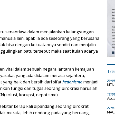
itu senantiasa dalam menjalankan kelangsungan
anusia lain, apabila ada seseorang yang berusaha
k bisa dengan kekuatannya sendiri dan menjalin
ggulingkan batu tersebut maka saat itulah adanya
en vital dalam sebuah negara lantaran kemajuan
Tre
yarakat yang ada didalam merasa sejahtera,
20/0
 yang baik dan bersih dari sifat
hedonisme
menjadi
MEN
nkan fungsi dan tugas seorang birokrasi haruslah
KN(kolusi, korupsi, nepotisme).
13/0
Asas
sekitar kerap kali dipandang seorang birokrat
27/0
MAC
dak merata, lebih condong pada yang beruang,