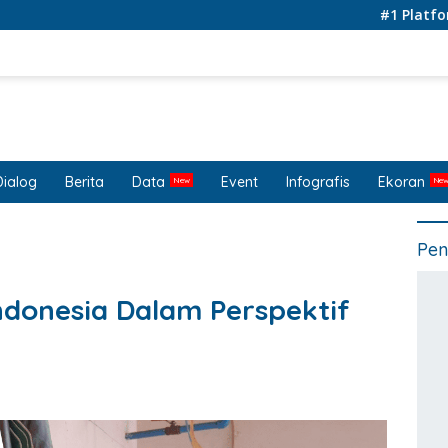
#1 Platform for L
Dialog
Berita
Data
Event
Infografis
Ekoran
Pen
ndonesia Dalam Perspektif