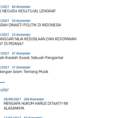
7/2021
66 Komentar
S NEGΑRΑ KESΑTUΑN, LENGKAP
8/2021
54 Komentar
RAH DINASTI POLITIK DI INDONESIA
9/2021
53 Komentar
ANGGAR NILAI KESUSILAAN DAN KESOPANAN
T DI PIDANA?
7/2021
41 Komentar
ah-Kaidah Sosial; Sebuah Pengantar
8/2021
31 Komentar
angan Islam Tentang Musik
uler
20/08/2021
204 Komentar
MENGAPA HUKUM HARUS DITAATI? INI
ALASANNYA
13/01/2022
87 Komentar