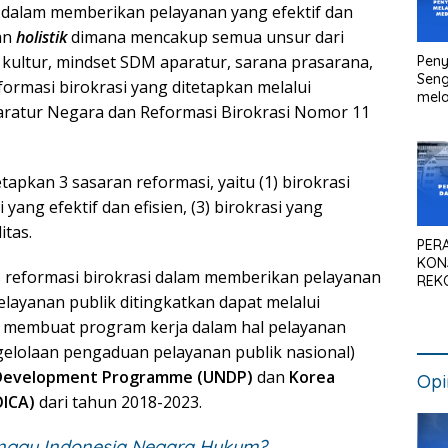
a dalam memberikan pelayanan yang efektif dan
tan
holistik
dimana mencakup semua unsur dari
 kultur, mindset SDM aparatur, sarana prasarana,
Peny
Seng
formasi birokrasi yang ditetapkan melalui
mela
ratur Negara dan Reformasi Birokrasi Nomor 11
Litig
Medi
Pen
Kan
pkan 3 sasaran reformasi, yaitu (1) birokrasi
 yang efektif dan efisien, (3) birokrasi yang
itas.
PER
KON
 reformasi birokrasi dalam memberikan pelayanan
REK
SIS
elayanan publik ditingkatkan dapat melalui
NAS
B membuat program kerja dalam hal pelayanan
elolaan pengaduan pelayanan publik nasional)
 Development Programme (UNDP)
dan
Korea
Opi
OICA)
dari tahun 2018-2023.
lenggu Indonesia Negara Hukum?