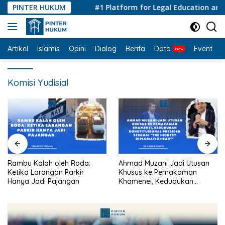
Langsung
PINTER HUKUM
#1 Platform for Legal Education and Co
ke
konten
Artikel
Islamis
Opini
Dialog
Berita
Data
Event
I
Komisi Yudisial
Rambu Kalah oleh Roda:
Ahmad Muzani Jadi Utusan
Ketika Larangan Parkir
Khusus ke Pemakaman
Hanya Jadi Pajangan
Khamenei, Kedudukan
konstitusional Presiden
sebagai “the highest
diplomatic head””