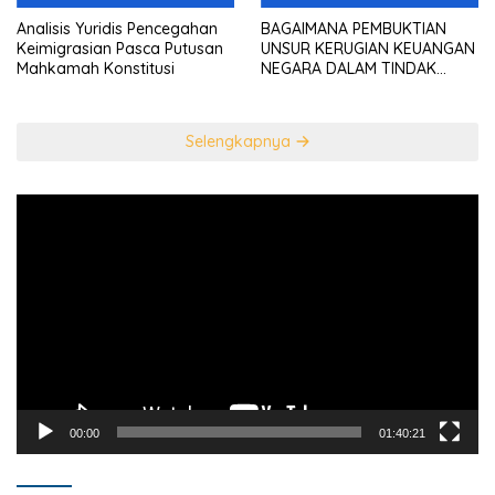
Analisis Yuridis Pencegahan
BAGAIMANA PEMBUKTIAN
Keimigrasian Pasca Putusan
UNSUR KERUGIAN KEUANGAN
Mahkamah Konstitusi
NEGARA DALAM TINDAK
PIDANA KORUPSI?
Selengkapnya
Pemutar
Video
00:00
01:40:21