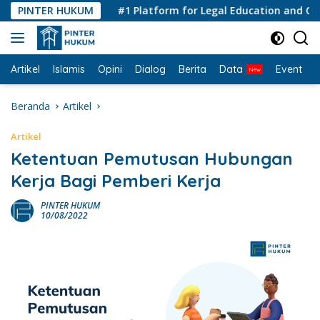
Langsung
PINTER HUKUM
#1 Platform for Legal Education and Consult
ke
konten
Artikel
Islamis
Opini
Dialog
Berita
Data
Event
I
Beranda
Artikel
Artikel
Ketentuan Pemutusan Hubungan
Kerja Bagi Pemberi Kerja
PINTER HUKUM
10/08/2022