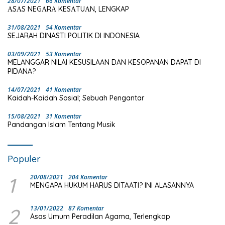
28/07/2021
66 Komentar
ΑSΑS NEGΑRΑ KESΑTUΑN, LENGKAP
31/08/2021
54 Komentar
SEJARAH DINASTI POLITIK DI INDONESIA
03/09/2021
53 Komentar
MELANGGAR NILAI KESUSILAAN DAN KESOPANAN DAPAT DI
PIDANA?
14/07/2021
41 Komentar
Kaidah-Kaidah Sosial; Sebuah Pengantar
15/08/2021
31 Komentar
Pandangan Islam Tentang Musik
Populer
1
20/08/2021
204 Komentar
MENGAPA HUKUM HARUS DITAATI? INI ALASANNYA
2
13/01/2022
87 Komentar
Asas Umum Peradilan Agama, Terlengkap