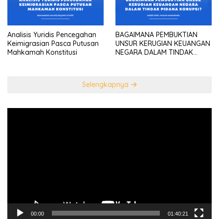
Analisis Yuridis Pencegahan
BAGAIMANA PEMBUKTIAN
Keimigrasian Pasca Putusan
UNSUR KERUGIAN KEUANGAN
Mahkamah Konstitusi
NEGARA DALAM TINDAK
PIDANA KORUPSI?
Selengkapnya
Pemutar
Video
00:00
01:40:21