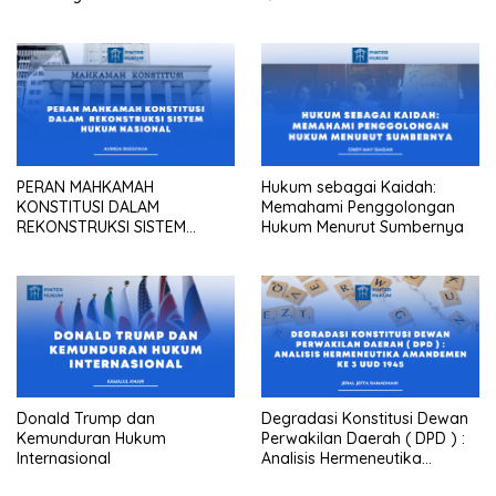
dalam Praktik Pengadilan
Maupun Kantor Hukum
PERAN MAHKAMAH
Hukum sebagai Kaidah:
KONSTITUSI DALAM
Memahami Penggolongan
REKONSTRUKSI SISTEM
Hukum Menurut Sumbernya
HUKUM NASIONAL
Donald Trump dan
Degradasi Konstitusi Dewan
Kemunduran Hukum
Perwakilan Daerah ( DPD ) :
Internasional
Analisis Hermeneutika
Amandemen Ke 3 UUD 1945