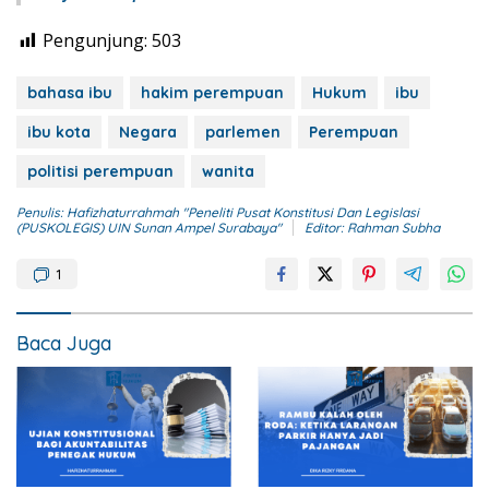
Pengunjung:
503
bahasa ibu
hakim perempuan
Hukum
ibu
ibu kota
Negara
parlemen
Perempuan
politisi perempuan
wanita
Penulis: Hafizhaturrahmah "Peneliti Pusat Konstitusi Dan Legislasi
(PUSKOLEGIS) UIN Sunan Ampel Surabaya"
Editor: Rahman Subha
1
Baca Juga