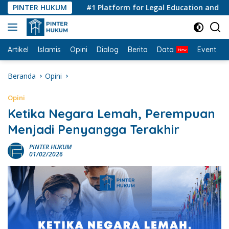
Langsung
PINTER HUKUM
#1 Platform for Legal Education and Consul
ke
konten
Artikel
Islamis
Opini
Dialog
Berita
Data
Event
I
Beranda
Opini
Opini
Ketika Negara Lemah, Perempuan
Menjadi Penyangga Terakhir
PINTER HUKUM
01/02/2026