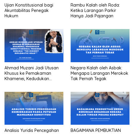
Ujian Konstitusional bagi
Rambu Kalah oleh Roda:
Akuntabilitas Penegak
Ketika Larangan Parkir
Hukum
Hanya Jadi Pajangan
Ahmad Muzani Jadi Utusan
Negara Kalah oleh Asbak:
Khusus ke Pemakaman
Mengapa Larangan Merokok
Khamenei, Kedudukan
Tak Pernah Tegak
konstitusional Presiden
sebagai “the highest
diplomatic head””
Analisis Yuridis Pencegahan
BAGAIMANA PEMBUKTIAN