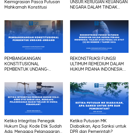
Keimigrasian Pasca Putusan
UNSUR KERUGIAN KEUANGAN
Mahkamah Konstitusi
NEGARA DALAM TINDAK
PIDANA KORUPSI?
PEMBANGKANGAN
REKONSTRUKSI FUNGSI
KONSTITUSIONAL
ULTIMUM REMEDIUM DALAM
PEMBENTUK UNDANG-
HUKUM PIDANA INDONESIA:
UNDANG
Telaah atas Pasal 613 Ayat
(3) UU Nomor 1 Tahun 2026
Ketika Integritas Penegak
Ketika Putusan MK
Hukum Diuji: Kode Etik Sudah
Diabaikan, Apa Sanksi untuk
Ada, Mengapa Pelanggaran
DPR dan Pemerintah?