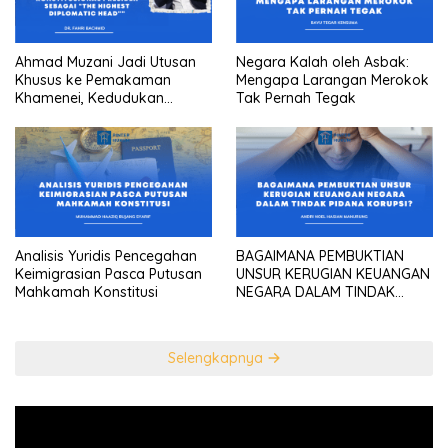
Ahmad Muzani Jadi Utusan
Negara Kalah oleh Asbak:
Khusus ke Pemakaman
Mengapa Larangan Merokok
Khamenei, Kedudukan
Tak Pernah Tegak
konstitusional Presiden
sebagai “the highest
diplomatic head””
Analisis Yuridis Pencegahan
BAGAIMANA PEMBUKTIAN
Keimigrasian Pasca Putusan
UNSUR KERUGIAN KEUANGAN
Mahkamah Konstitusi
NEGARA DALAM TINDAK
PIDANA KORUPSI?
Selengkapnya
Pemutar
Video