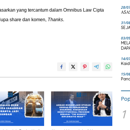
28/0
rdasarkan yang tercantum dalam Omnibus Law Cipta
ΑSΑ
lupa share dan komen,
Thanks
.
31/0
SEJA
03/0
MEL
DAPA
14/0
Kaid
15/0
Pand
Pop
1