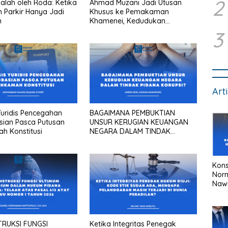
2
lah oleh Roda: Ketika
Ahmad Muzani Jadi Utusan
 Parkir Hanya Jadi
Khusus ke Pemakaman
n
Khamenei, Kedudukan
konstitusional Presiden sebagai
3
“the highest diplomatic head””
Art
 Yuridis Pencegahan
BAGAIMANA PEMBUKTIAN
sian Pasca Putusan
UNSUR KERUGIAN KEUANGAN
 Konstitusi
NEGARA DALAM TINDAK
PIDANA KORUPSI?
Kons
Nor
Naw
RUKSI FUNGSI
Ketika Integritas Penegak