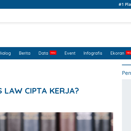
#1 Platform fo
Dialog
Berita
Data
Event
Infografis
Ekoran
Pen
 LAW CIPTA KERJA?