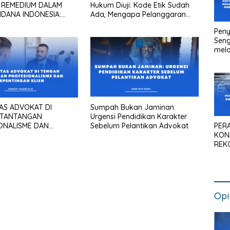
 REMEDIUM DALAM
Hukum Diuji: Kode Etik Sudah
IDANA INDONESIA:
Ada, Mengapa Pelanggaran
as Pasal 613 Ayat (3)
Masih Terjadi Di Dunia
Peny
 1 Tahun 2026
Peradilan?
Seng
mela
Litig
Medi
Pen
Kan
AS ADVOKAT DI
Sumpah Bukan Jaminan:
 TANTANGAN
Urgensi Pendidikan Karakter
PER
ONALISME DAN
Sebelum Pelantikan Advokat
KON
NGAN KLIEN
REK
SIS
NAS
Opi