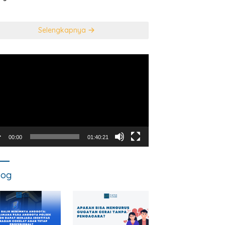
usan Mahkamah
NEGARA DALAM
titusi
TINDAK PIDANA
KORUPSI?
Selengkapnya
utar
o
00:00
01:40:21
log