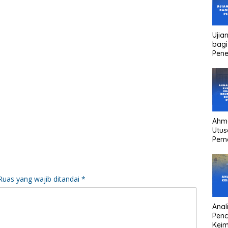
Ujia
bagi
Pen
Ahm
Utus
Pem
Kha
kons
Pres
high
Ruas yang wajib ditandai
*
head
Anali
Pen
Keim