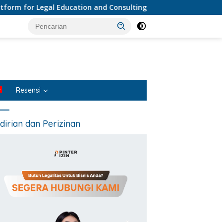
r Legal Education and Consulting • Penyedia Layanan Jasa Huk
Resensi
dirian dan Perizinan