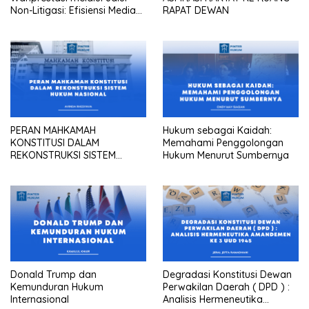
Non-Litigasi: Efisiensi Mediasi
RAPAT DEWAN
dalam Praktik Pengadilan
Maupun Kantor Hukum
PERAN MAHKAMAH
Hukum sebagai Kaidah:
KONSTITUSI DALAM
Memahami Penggolongan
REKONSTRUKSI SISTEM
Hukum Menurut Sumbernya
HUKUM NASIONAL
Donald Trump dan
Degradasi Konstitusi Dewan
Kemunduran Hukum
Perwakilan Daerah ( DPD ) :
Internasional
Analisis Hermeneutika