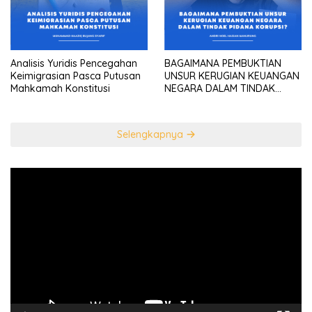
Analisis Yuridis Pencegahan
BAGAIMANA PEMBUKTIAN
Keimigrasian Pasca Putusan
UNSUR KERUGIAN KEUANGAN
Mahkamah Konstitusi
NEGARA DALAM TINDAK
PIDANA KORUPSI?
Selengkapnya
Pemutar
Video