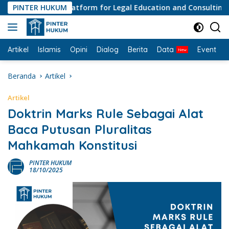
Langsung
PINTER HUKUM
#1 Platform for Legal Education and Consulting • Pe
ke
konten
Artikel
Islamis
Opini
Dialog
Berita
Data
Event
I
Beranda
Artikel
Artikel
Doktrin Marks Rule Sebagai Alat
Baca Putusan Pluralitas
Mahkamah Konstitusi
PINTER HUKUM
18/10/2025