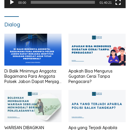
00:00
01:40:21
Dialog
Di Balik Minimnya Anggota:
Apakah Bisa Mengurus
Bagaimana Para Anggota
Gugatan Cerai Tanpa
Polsek Jabon Dapat Menjaga
Pengacara?
Identitas Seragam Cokelat
Agar Tetap Profesional?
WARISAN DIBAGIKAN
Apa yang Terjadi Apabila