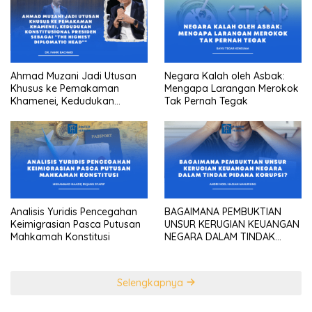
Ahmad Muzani Jadi Utusan
Negara Kalah oleh Asbak:
Khusus ke Pemakaman
Mengapa Larangan Merokok
Khamenei, Kedudukan
Tak Pernah Tegak
konstitusional Presiden
sebagai “the highest
diplomatic head””
Analisis Yuridis Pencegahan
BAGAIMANA PEMBUKTIAN
Keimigrasian Pasca Putusan
UNSUR KERUGIAN KEUANGAN
Mahkamah Konstitusi
NEGARA DALAM TINDAK
PIDANA KORUPSI?
Selengkapnya