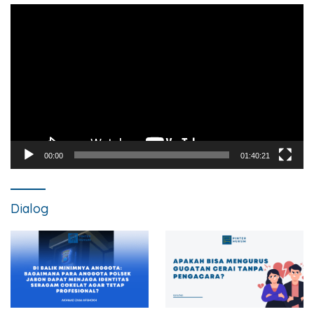
Pemutar
Video
00:00
01:40:21
Dialog