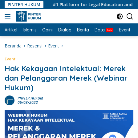
Langsung
PINTER HUKUM
#1 Platform for Legal Education and Consu
ke
konten
Artikel
Islamis
Opini
Dialog
Berita
Data
Event
I
Beranda
Resensi
Event
Event
Hak Kekayaan Intelektual: Merek
dan Pelanggaran Merek (Webinar
Hukum)
PINTER HUKUM
06/03/2022