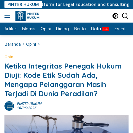
Langsung
PINTER HUKUM
#1 Platform for Legal Education and Consulting • Peny
ke
konten
Artikel
Islamis
Opini
Dialog
Berita
Data
Event
I
Beranda
Opini
Opini
Ketika Integritas Penegak Hukum
Diuji: Kode Etik Sudah Ada,
Mengapa Pelanggaran Masih
Terjadi Di Dunia Peradilan?
PINTER HUKUM
16/06/2026