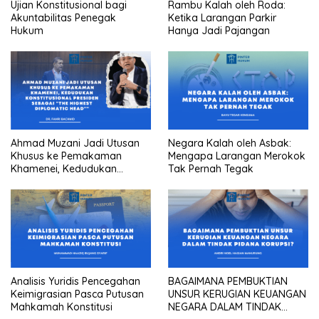
Ujian Konstitusional bagi
Rambu Kalah oleh Roda:
Akuntabilitas Penegak
Ketika Larangan Parkir
Hukum
Hanya Jadi Pajangan
Ahmad Muzani Jadi Utusan
Negara Kalah oleh Asbak:
Khusus ke Pemakaman
Mengapa Larangan Merokok
Khamenei, Kedudukan
Tak Pernah Tegak
konstitusional Presiden
sebagai “the highest
diplomatic head””
Analisis Yuridis Pencegahan
BAGAIMANA PEMBUKTIAN
Keimigrasian Pasca Putusan
UNSUR KERUGIAN KEUANGAN
Mahkamah Konstitusi
NEGARA DALAM TINDAK