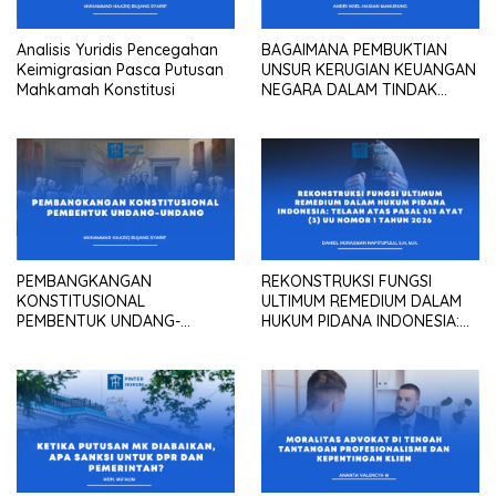
Analisis Yuridis Pencegahan
BAGAIMANA PEMBUKTIAN
Keimigrasian Pasca Putusan
UNSUR KERUGIAN KEUANGAN
Mahkamah Konstitusi
NEGARA DALAM TINDAK
PIDANA KORUPSI?
PEMBANGKANGAN
REKONSTRUKSI FUNGSI
KONSTITUSIONAL
ULTIMUM REMEDIUM DALAM
PEMBENTUK UNDANG-
HUKUM PIDANA INDONESIA:
UNDANG
Telaah atas Pasal 613 Ayat
(3) UU Nomor 1 Tahun 2026