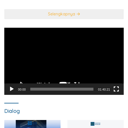
PIDANA KORUPSI?
Selengkapnya
Pemutar
Video
00:00
01:40:21
Dialog