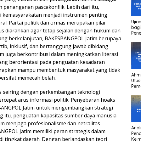
n penanganan pascakonflik. Lebih dari itu,
si kemasyarakatan menjadi instrumen penting
Ujia
ural. Partai politik dan ormas merupakan pilar
bagi
s diarahkan agar tetap sejalan dengan hukum dan
Pen
yang berkelanjutan, BAKESBANGPOL Jatim berupaya
tib, inklusif, dan bertanggung jawab dibidang
m juga berkontribusi dalam meningkatkan literasi
 yang berorientasi pada penguatan kesadaran
diharapkan mampu membentuk masyarakat yang tidak
Ahm
bersifat memecah belah.
Utus
Pem
 seiring dengan perkembangan teknologi
Kha
kons
rcepat arus informasi politik. Penyebaran hoaks
Pres
ESBANGPOL Jatim untuk mengembangkan strategi
high
head
ing itu, penguatan kapasitas sumber daya manusia
am menjaga profesionalisme dan netralitas
Anali
NGPOL Jatim memiliki peran strategis dalam
Pen
 di tingkat daerah. Dengan berlandaskan teori
Keim