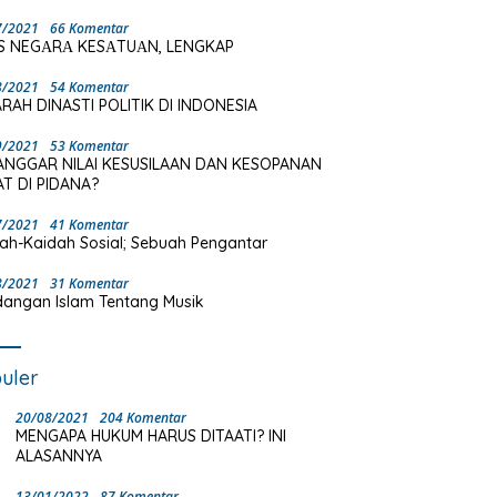
7/2021
66 Komentar
S NEGΑRΑ KESΑTUΑN, LENGKAP
8/2021
54 Komentar
RAH DINASTI POLITIK DI INDONESIA
9/2021
53 Komentar
ANGGAR NILAI KESUSILAAN DAN KESOPANAN
T DI PIDANA?
7/2021
41 Komentar
ah-Kaidah Sosial; Sebuah Pengantar
8/2021
31 Komentar
angan Islam Tentang Musik
uler
20/08/2021
204 Komentar
MENGAPA HUKUM HARUS DITAATI? INI
ALASANNYA
13/01/2022
87 Komentar