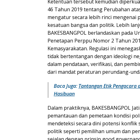
Ketentuan tersebut kemudian diperkua
46 Tahun 2019 tentang Perubahan ata
mengatur secara lebih rinci mengenai
kesatuan bangsa dan politik. Lebih la
BAKESBANGPOL berlandaskan pada Un
Penetapan Perppu Nomor 2 Tahun 201
Kemasyarakatan. Regulasi ini menegas
tidak bertentangan dengan ideologi 
dalam pendataan, verifikasi, dan pem
dari mandat peraturan perundang-und
Baca Juga:
Tantangan Etik Pengacara d
Hasibuan
Dalam praktiknya, BAKESBANGPOL Jatim
pemantauan dan pemetaan kondisi polit
mendeteksi secara dini potensi konfli
politik seperti pemilihan umum dan pem
sejalan dengan prinsip good governan