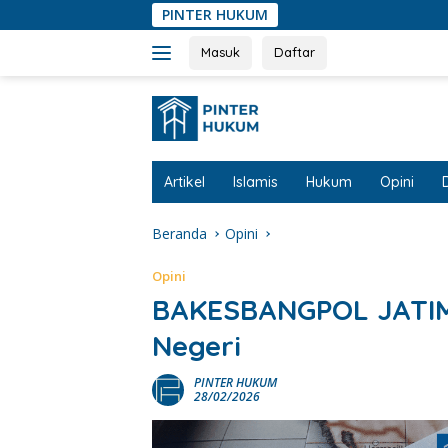
Langsung
PINTER HUKUM
ke
konten
Masuk
Daftar
Artikel
Islamis
Hukum
Opini
Beranda
Opini
Opini
BAKESBANGPOL JATIM d
Negeri
PINTER HUKUM
28/02/2026