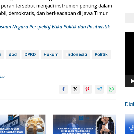
Put
, peran tersebut menjadi instrumen penting dalam
Kons
bil, demokratis, dan berkeadaban di Jawa Timur.
aan Negara Perspektif Etika Politik dan Positivistik
Pem
Vide
i
dpd
DPRD
Hukum
Indonesia
Politik
bha
Dia