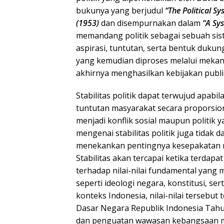
bukunya yang berjudul
“The Political Sy
(1953)
dan disempurnakan dalam
“A Sys
memandang politik sebagai sebuah sist
aspirasi, tuntutan, serta bentuk duku
yang kemudian diproses melalui mekanis
akhirnya menghasilkan kebijakan publi
Stabilitas politik dapat terwujud apab
tuntutan masyarakat secara proporsion
menjadi konflik sosial maupun politik 
mengenai stabilitas politik juga tidak d
menekankan pentingnya kesepakatan n
Stabilitas akan tercapai ketika terdap
terhadap nilai-nilai fundamental yang
seperti ideologi negara, konstitusi, s
konteks Indonesia, nilai-nilai tersebu
Dasar Negara Republik Indonesia Tahun
dan penguatan wawasan kebangsaan mem