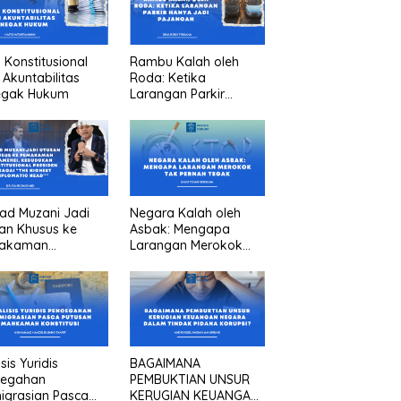
n Konstitusional
Rambu Kalah oleh
 Akuntabilitas
Roda: Ketika
egak Hukum
Larangan Parkir
Hanya Jadi Pajangan
ad Muzani Jadi
Negara Kalah oleh
an Khusus ke
Asbak: Mengapa
akaman
Larangan Merokok
menei, Kedudukan
Tak Pernah Tegak
titusional
iden sebagai “the
est diplomatic
””
sis Yuridis
BAGAIMANA
cegahan
PEMBUKTIAN UNSUR
igrasian Pasca
KERUGIAN KEUANGAN