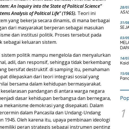
stem: An Inquiry into the State of Political Science”
28/0
ΑSΑ
tems Analysis of Political Life” (1965).
Teori ini
em yang bekerja secara dinamis, di mana berbagai
31/0
ngan dari masyarakat berperan sebagai masukan
SEJA
me dan institusi politik. Proses tersebut pada
03/0
k sebagai keluaran sistem.
MEL
DAPA
ila sistem politik mampu mengelola dan menyalurkan
14/0
al, adil, dan responsif, sehingga tidak berkembang
Kaid
yang bersifat destruktif. di samping itu, pemahaman
15/0
apat dilepaskan dari teori integrasi sosial yang
Pand
ilai bersama dalam kehidupan bermasyarakat.
at keselarasan pandangan di antara warga negara
Pop
 menjadi dasar kehidupan berbangsa dan bernegara,
erta mekanisme demokrasi yang disepakati. Dalam
1
t tercermin dalam Pancasila dan Undang-Undang
 1945. Oleh karena itu, upaya pembinaan ideologi
iliki peran strategis sebagai instrumen penting