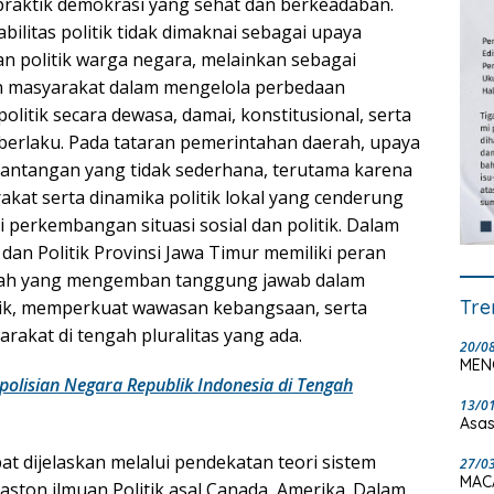
raktik demokrasi yang sehat dan berkeadaban.
ilitas politik tidak dimaknai sebagai upaya
 politik warga negara, melainkan sebagai
n masyarakat dalam mengelola perbedaan
olitik secara dewasa, damai, konstitusional, serta
erlaku. Pada tataran pemerintahan daerah, upaya
 tantangan yang tidak sederhana, terutama karena
kat serta dinamika politik lokal yang cenderung
i perkembangan situasi sosial dan politik. Dalam
an Politik Provinsi Jawa Timur memiliki peran
erah yang mengemban tanggung jawab dalam
Tre
ik, memperkuat wawasan kebangsaan, serta
akat di tengah pluralitas yang ada.
20/0
MEN
olisian Negara Republik Indonesia di Tengah
13/0
Asas
apat dijelaskan melalui pendekatan teori sistem
27/0
MAC
Easton ilmuan Politik asal Canada, Amerika. Dalam