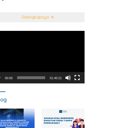
usan Mahkamah
NEGARA DALAM
titusi
TINDAK PIDANA
KORUPSI?
Selengkapnya
utar
o
00:00
01:40:21
log