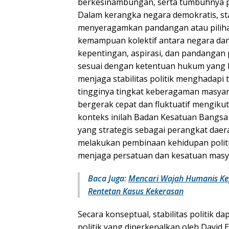
berkesinambungan, serta tumbuhnya p
Dalam kerangka negara demokratis, stab
menyeragamkan pandangan atau pilihan
kemampuan kolektif antara negara da
kepentingan, aspirasi, dan pandangan p
sesuai dengan ketentuan hukum yang b
menjaga stabilitas politik menghadapi
tingginya tingkat keberagaman masyara
bergerak cepat dan fluktuatif mengikut
konteks inilah Badan Kesatuan Bangsa d
yang strategis sebagai perangkat da
melakukan pembinaan kehidupan polit
menjaga persatuan dan kesatuan masyar
Baca Juga:
Mencari Wajah Humanis Kep
Rentetan Kasus Kekerasan
Secara konseptual, stabilitas politik d
politik yang diperkenalkan oleh David 