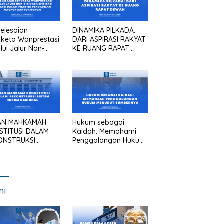
elesaian
DINAMIKA PILKADA:
keta Wanprestasi
DARI ASPIRASI RAKYAT
lui Jalur Non-
KE RUANG RAPAT
asi: Efisiensi
DEWAN
asi dalam Praktik
gadilan Maupun
tor Hukum
AN MAHKAMAH
Hukum sebagai
STITUSI DALAM
Kaidah: Memahami
ONSTRUKSI
Penggolongan Hukum
TEM HUKUM
Menurut Sumbernya
IONAL
ni