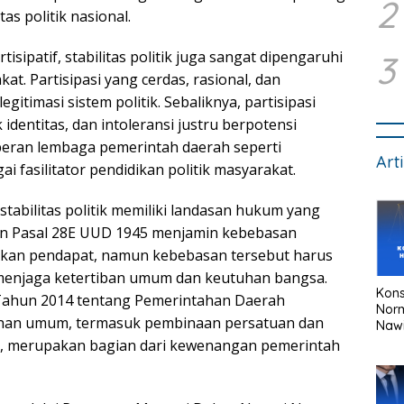
2
s politik nasional.
isipatif, stabilitas politik juga sangat dipengaruhi
3
akat. Partisipasi yang cerdas, rasional, dan
timasi sistem politik. Sebaliknya, partisipasi
 identitas, dan intoleransi justru berpotensi
, peran lembaga pemerintah daerah seperti
Art
fasilitator pendidikan politik masyarakat.
bilitas politik memiliki landasan hukum yang
8 dan Pasal 28E UUD 1945 menjamin kebebasan
ikan pendapat, namun kebebasan tersebut harus
 menjaga ketertiban umum dan keutuhan bangsa.
Kons
Tahun 2014 tentang Pemerintahan Daerah
Nor
han umum, termasuk pembinaan persatuan dan
Naw
tik, merupakan bagian dari kewenangan pemerintah