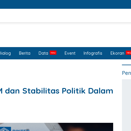
Dialog
Berita
Data
Event
Infografis
Ekoran
Pen
an Stabilitas Politik Dalam