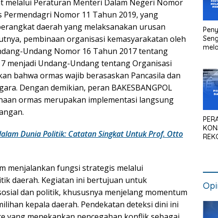
t melalui Peraturan Menteri Dalam Negeri Nomor
s Permendagri Nomor 11 Tahun 2019, yang
 perangkat daerah yang melaksanakan urusan
Peny
njutnya, pembinaan organisasi kemasyarakatan oleh
Seng
mela
dang-Undang Nomor 16 Tahun 2017 tentang
Litig
7 menjadi Undang-Undang tentang Organisasi
Medi
Pen
kan bahwa ormas wajib berasaskan Pancasila dan
Kan
negara. Dengan demikian, peran BAKESBANGPOL
binaan ormas merupakan implementasi langsung
angan.
PER
KON
alam Dunia Politik: Catatan Singkat Untuk Prof. Otto
REK
SIS
NAS
 menjalankan fungsi strategis melalui
ik daerah. Kegiatan ini bertujuan untuk
Opi
k sosial dan politik, khususnya menjelang momentum
ilihan kepala daerah. Pendekatan deteksi dini ini
ce yang menekankan pencegahan konflik sebagai