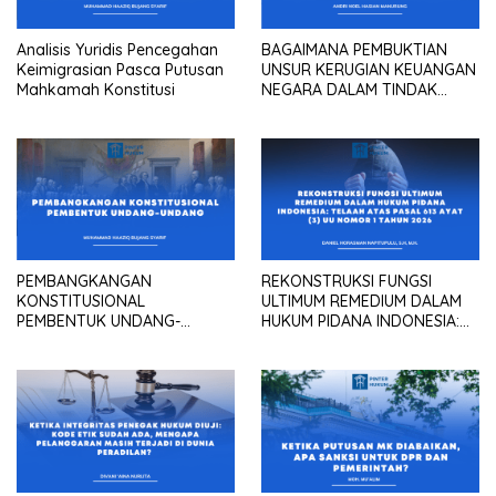
Analisis Yuridis Pencegahan
BAGAIMANA PEMBUKTIAN
Keimigrasian Pasca Putusan
UNSUR KERUGIAN KEUANGAN
Mahkamah Konstitusi
NEGARA DALAM TINDAK
PIDANA KORUPSI?
PEMBANGKANGAN
REKONSTRUKSI FUNGSI
KONSTITUSIONAL
ULTIMUM REMEDIUM DALAM
PEMBENTUK UNDANG-
HUKUM PIDANA INDONESIA:
UNDANG
Telaah atas Pasal 613 Ayat
(3) UU Nomor 1 Tahun 2026