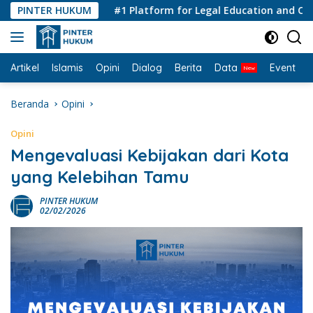
Langsung
PINTER HUKUM
#1 Platform for Legal Education and Consult
ke
konten
Artikel
Islamis
Opini
Dialog
Berita
Data
Event
I
Beranda
Opini
Opini
Mengevaluasi Kebijakan dari Kota
yang Kelebihan Tamu
PINTER HUKUM
02/02/2026