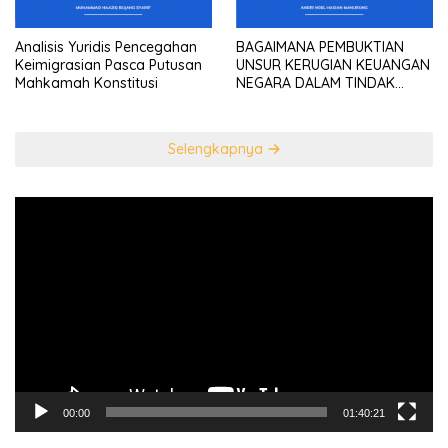
Analisis Yuridis Pencegahan
BAGAIMANA PEMBUKTIAN
Keimigrasian Pasca Putusan
UNSUR KERUGIAN KEUANGAN
Mahkamah Konstitusi
NEGARA DALAM TINDAK
PIDANA KORUPSI?
Selengkapnya
Pemutar
Video
00:00
01:40:21