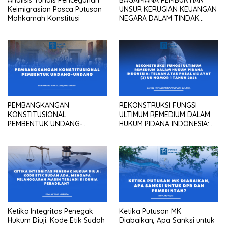
Analisis Yuridis Pencegahan
BAGAIMANA PEMBUKTIAN
Keimigrasian Pasca Putusan
UNSUR KERUGIAN KEUANGAN
Mahkamah Konstitusi
NEGARA DALAM TINDAK
PIDANA KORUPSI?
PEMBANGKANGAN
REKONSTRUKSI FUNGSI
KONSTITUSIONAL
ULTIMUM REMEDIUM DALAM
PEMBENTUK UNDANG-
HUKUM PIDANA INDONESIA:
UNDANG
Telaah atas Pasal 613 Ayat
(3) UU Nomor 1 Tahun 2026
Ketika Integritas Penegak
Ketika Putusan MK
Hukum Diuji: Kode Etik Sudah
Diabaikan, Apa Sanksi untuk