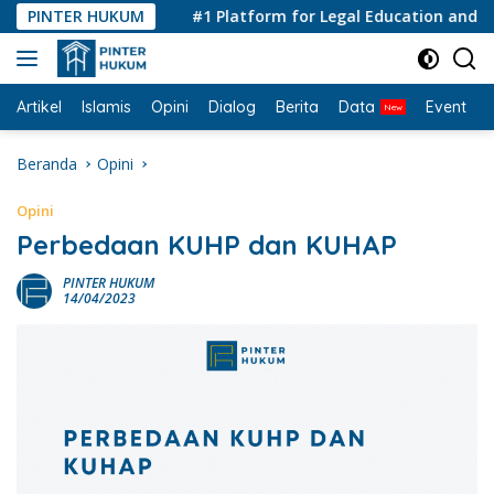
Langsung
PINTER HUKUM
#1 Platform for Legal Education and Consu
ke
konten
Artikel
Islamis
Opini
Dialog
Berita
Data
Event
I
Beranda
Opini
Opini
Perbedaan KUHP dan KUHAP
PINTER HUKUM
14/04/2023