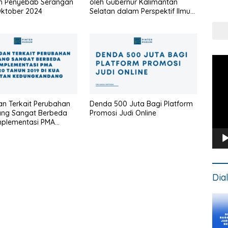
an Penyebab Serangan
oleh Gubernur Kalimantan
Put
Oktober 2024
Selatan dalam Perspektif Ilmu
Kons
Negara
Pem
Vide
n Terkait Perubahan
Denda 500 Juta Bagi Platform
ng Sangat Berbeda
Promosi Judi Online
mplementasi PMA
 Tahun 2019 di KUA
an Kedungkandang
Dia