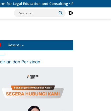
 Legal Education and Consulting • Penyedia Layanan Jasa Huku
Resensi
dirian dan Perizinan