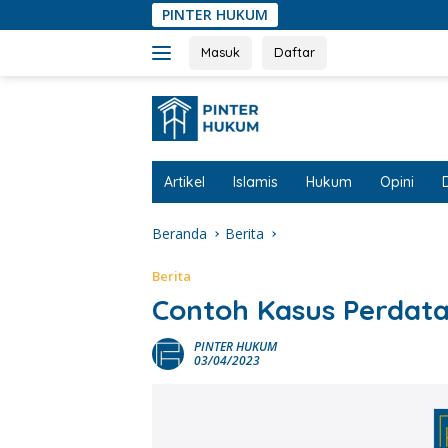
Langsung
PINTER HUKUM
ke
konten
Masuk
Daftar
Artikel
Islamis
Hukum
Opini
Beranda
Berita
Berita
Contoh Kasus Perdata
PINTER HUKUM
03/04/2023