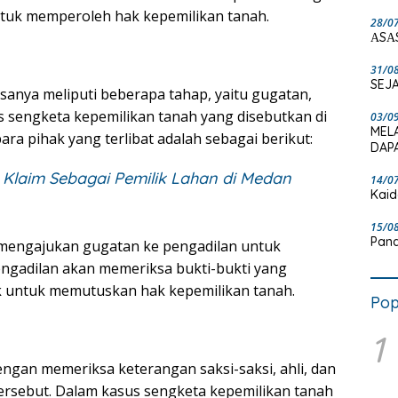
tuk memperoleh hak kepemilikan tanah.
28/0
ΑSΑ
31/0
SEJA
anya meliputi beberapa tahap, yaitu gugatan,
 sengketa kepemilikan tanah yang disebutkan di
03/0
MEL
ara pihak yang terlibat adalah sebagai berikut:
DAPA
 Klaim Sebagai Pemilik Lahan di Medan
14/0
Kaid
15/0
Pand
mengajukan gugatan ke pengadilan untuk
ngadilan akan memeriksa bukti-bukti yang
k untuk memutuskan hak kepemilikan tanah.
Pop
1
engan memeriksa keterangan saksi-saksi, ahli, dan
tersebut. Dalam kasus sengketa kepemilikan tanah