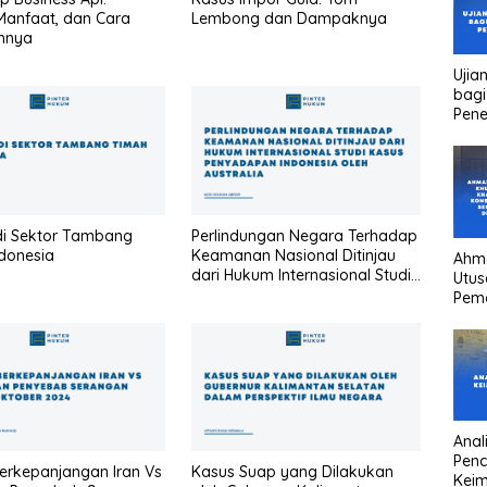
 Manfaat, dan Cara
Lembong dan Dampaknya
hnya
Ujia
bagi
Pen
di Sektor Tambang
Perlindungan Negara Terhadap
donesia
Keamanan Nasional Ditinjau
Ahm
dari Hukum Internasional Studi
Utus
Kasus Penyadapan Indonesia
Pem
oleh Australia
Kha
kons
Pres
high
head
Anali
Pen
Berkepanjangan Iran Vs
Kasus Suap yang Dilakukan
Keim