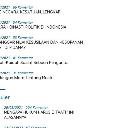
7/2021
66 Komentar
S NEGΑRΑ KESΑTUΑN, LENGKAP
8/2021
54 Komentar
RAH DINASTI POLITIK DI INDONESIA
9/2021
53 Komentar
ANGGAR NILAI KESUSILAAN DAN KESOPANAN
T DI PIDANA?
7/2021
41 Komentar
ah-Kaidah Sosial; Sebuah Pengantar
8/2021
31 Komentar
angan Islam Tentang Musik
uler
20/08/2021
204 Komentar
MENGAPA HUKUM HARUS DITAATI? INI
ALASANNYA
13/01/2022
87 Komentar