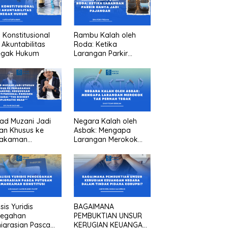
n Konstitusional
Rambu Kalah oleh
 Akuntabilitas
Roda: Ketika
egak Hukum
Larangan Parkir
Hanya Jadi Pajangan
ad Muzani Jadi
Negara Kalah oleh
an Khusus ke
Asbak: Mengapa
akaman
Larangan Merokok
menei, Kedudukan
Tak Pernah Tegak
titusional
iden sebagai “the
est diplomatic
””
sis Yuridis
BAGAIMANA
cegahan
PEMBUKTIAN UNSUR
igrasian Pasca
KERUGIAN KEUANGAN