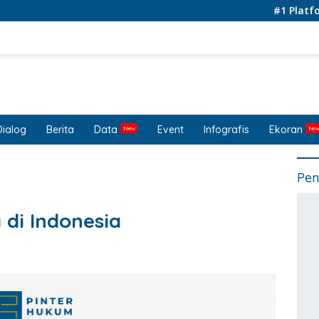
#1 Platform for
Dialog
Berita
Data
Event
Infografis
Ekoran
Pen
 di Indonesia