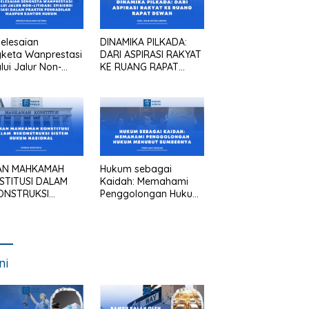
elesaian
DINAMIKA PILKADA:
keta Wanprestasi
DARI ASPIRASI RAKYAT
lui Jalur Non-
KE RUANG RAPAT
asi: Efisiensi
DEWAN
asi dalam Praktik
gadilan Maupun
tor Hukum
AN MAHKAMAH
Hukum sebagai
STITUSI DALAM
Kaidah: Memahami
ONSTRUKSI
Penggolongan Hukum
TEM HUKUM
Menurut Sumbernya
IONAL
ni