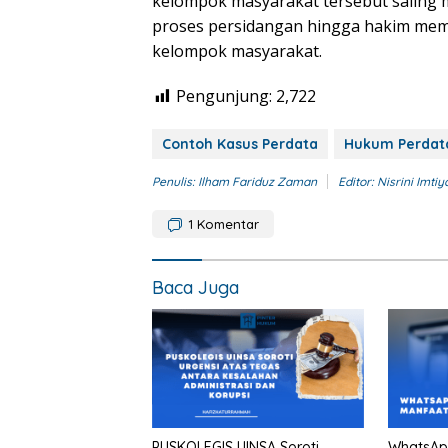
kelompok masyarakat tersebut saling 
proses persidangan hingga hakim mem
kelompok masyarakat.
Pengunjung:
2,722
Contoh Kasus Perdata
Hukum Perdat
Penulis: Ilham Fariduz Zaman
Editor: Nisrini Imtiy
1
Komentar
Baca Juga
PUSKOLEGIS UINSA Soroti
WhatsApp