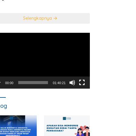
usan Mahkamah
NEGARA DALAM
titusi
TINDAK PIDANA
KORUPSI?
Selengkapnya
utar
o
00:00
01:40:21
log