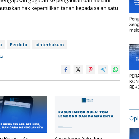
mengajukan gugatan ke pengadilan dan melalui
utuskan hak kepemilikan tanah kepada salah satu
Peny
Seng
mela
Litig
Medi
a
Perdata
pinterhukum
Pen
Kan
az
PER
KON
REK
SIS
NAS
Opi
 Business Api:
Kasus Impor Gula: Tom