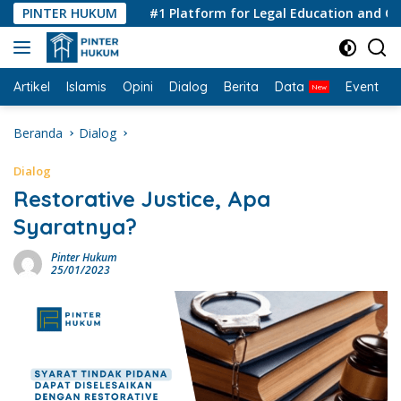
Langsung
PINTER HUKUM
#1 Platform for Legal Education and Consul
ke
konten
Artikel
Islamis
Opini
Dialog
Berita
Data
Event
I
Beranda
Dialog
Dialog
Restorative Justice, Apa
Syaratnya?
Pinter Hukum
25/01/2023