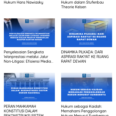
Hukum Hans Nawiasky
Hukum dalam Stufenbau
Theorie Kelsen
Penyelesaian Sengketa
DINAMIKA PILKADA: DARI
Wanprestasi melalui Jalur
ASPIRASI RAKYAT KE RUANG
Non-Litigasi: Efisiensi Mediasi
RAPAT DEWAN
dalam Praktik Pengadilan
Maupun Kantor Hukum
PERAN MAHKAMAH
Hukum sebagai Kaidah:
KONSTITUSI DALAM
Memahami Penggolongan
REKONSTRUKSI SISTEM
Hukum Menurut Sumbernya