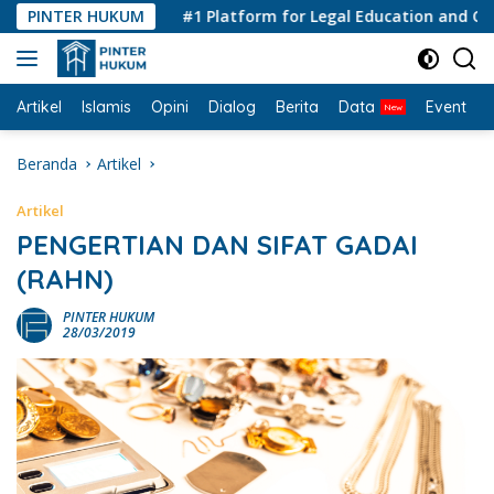
Langsung
PINTER HUKUM
#1 Platform for Legal Education and Consul
ke
konten
Artikel
Islamis
Opini
Dialog
Berita
Data
Event
I
Beranda
Artikel
Artikel
PENGERTIAN DAN SIFAT GADAI
(RAHN)
PINTER HUKUM
28/03/2019