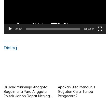
00:00
01:40:21
Dialog
Di Balik Minimnya Anggota:
Apakah Bisa Mengurus
Bagaimana Para Anggota
Gugatan Cerai Tanpa
Polsek Jabon Dapat Menjaga
Pengacara?
Identitas Seragam Cokelat
Agar Tetap Profesional?