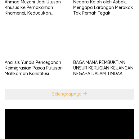
Ahmad Muzani Jadi Utusan
Negara Kalah oleh Asbak:
Khusus ke Pemakaman
Mengapa Larangan Merokok
Khamenei, Kedudukan
Tak Pernah Tegak
konstitusional Presiden
sebagai “the highest
diplomatic head””
Analisis Yuridis Pencegahan
BAGAIMANA PEMBUKTIAN
Keimigrasian Pasca Putusan
UNSUR KERUGIAN KEUANGAN
Mahkamah Konstitusi
NEGARA DALAM TINDAK
PIDANA KORUPSI?
Selengkapnya
Pemutar
Video