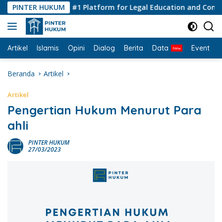
Langsung
PINTER HUKUM
#1 Platform for Legal Education and Consultin
ke
konten
Artikel
Islamis
Opini
Dialog
Berita
Data
Event
I
Beranda
Artikel
Artikel
Pengertian Hukum Menurut Para
ahli
PINTER HUKUM
27/03/2023