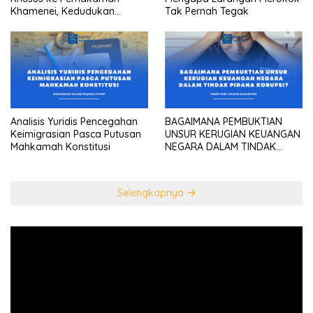
Khamenei, Kedudukan
Tak Pernah Tegak
konstitusional Presiden
sebagai “the highest
diplomatic head””
Analisis Yuridis Pencegahan
BAGAIMANA PEMBUKTIAN
Keimigrasian Pasca Putusan
UNSUR KERUGIAN KEUANGAN
Mahkamah Konstitusi
NEGARA DALAM TINDAK
PIDANA KORUPSI?
Selengkapnya
Pemutar
Video