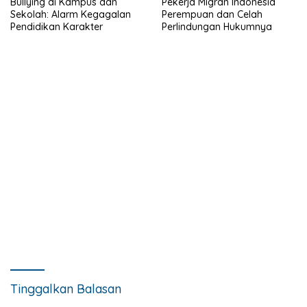
Bullying di Kampus dan
Pekerja Migran Indonesia
Sekolah: Alarm Kegagalan
Perempuan dan Celah
Pendidikan Karakter
Perlindungan Hukumnya
Tinggalkan Balasan