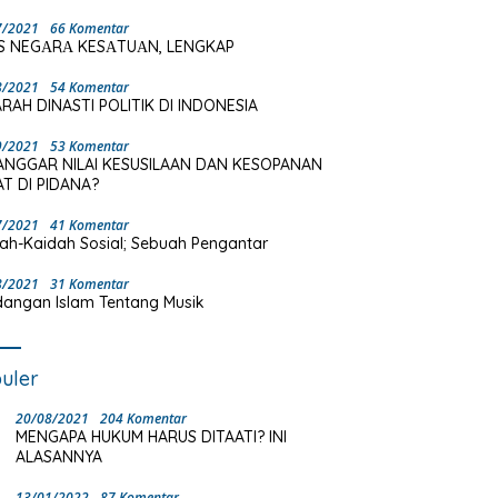
7/2021
66 Komentar
S NEGΑRΑ KESΑTUΑN, LENGKAP
8/2021
54 Komentar
RAH DINASTI POLITIK DI INDONESIA
9/2021
53 Komentar
ANGGAR NILAI KESUSILAAN DAN KESOPANAN
T DI PIDANA?
7/2021
41 Komentar
ah-Kaidah Sosial; Sebuah Pengantar
8/2021
31 Komentar
angan Islam Tentang Musik
uler
20/08/2021
204 Komentar
MENGAPA HUKUM HARUS DITAATI? INI
ALASANNYA
13/01/2022
87 Komentar