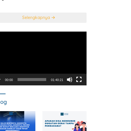
usan Mahkamah
NEGARA DALAM
titusi
TINDAK PIDANA
KORUPSI?
Selengkapnya
utar
o
00:00
01:40:21
log