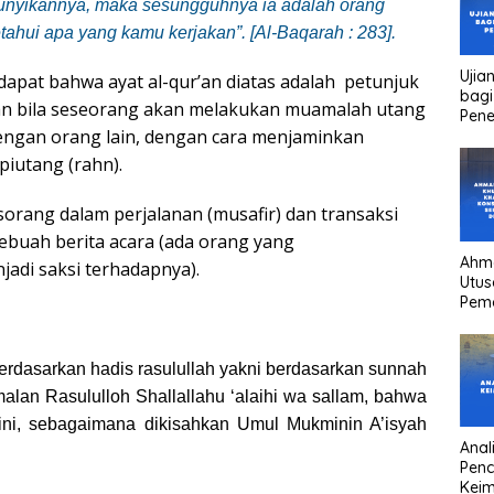
unyikannya, maka sesungguhnya ia adalah orang
tahui apa yang kamu kerjakan”
. [Al-Baqarah : 283].
Ujia
apat bahwa ayat al-qur’an diatas adalah
petunjuk
bagi
an bila seseorang akan melakukan muamalah utang
Pen
engan orang lain, dengan cara menjaminkan
iutang (rahn).
sorang dalam perjalanan (musafir) dan transaksi
sebuah berita acara (ada orang yang
Ahm
adi saksi terhadapnya).
Utus
Pem
Kha
kons
Pres
erdasarkan hadis rasulullah yakni berdasarkan sunnah
high
alan Rasululloh Shallallahu ‘alaihi wa sallam, bahwa
head
ini, sebagaimana dikisahkan Umul Mukminin A’isyah
Anali
Pen
Keim