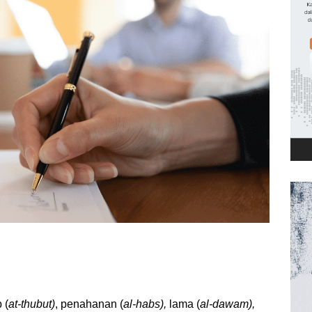
 (
at-thubut)
, penahanan (
al-habs),
lama (
al-dawam),