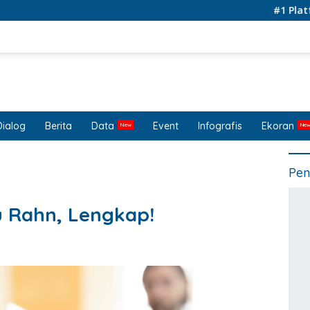
#1 Platform fo
Dialog
Berita
Data
Event
Infografis
Ekoran
Pen
u Rahn, Lengkap!