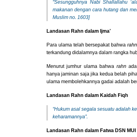
“Sesungguhnya Nabi Shallallahu ‘al
makanan dengan cara hutang dan men
Muslim no. 1603]
Landasan Rahn dalam
Ijma’
Para ulama telah bersepakat bahwa
rahn
terkandung didalamnya dalam rangka hu
Menurut jumhur ulama bahwa
rahn
ada
hanya jaminan saja jika kedua belah pih
ulama membolehkannya gadai adalah be
Landasan Rahn dalam Kaidah Fiqh
“Hukum asal segala sesuatu adalah k
keharamannya”.
Landasan Rahn dalam Fatwa
DSN
MUI