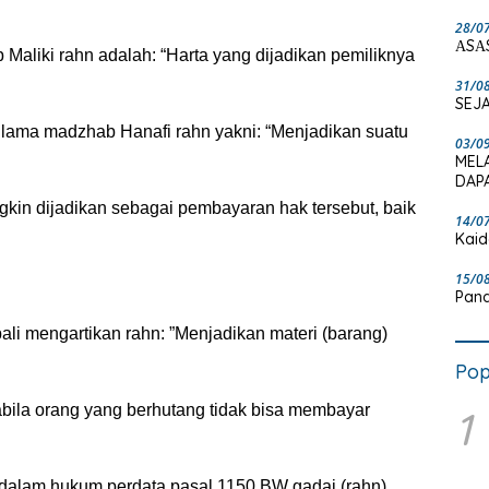
28/0
ΑSΑ
aliki rahn adalah: “Harta yang dijadikan pemiliknya
31/0
SEJA
lama madzhab Hanafi rahn yakni: “Menjadikan suatu
03/0
MEL
DAPA
gkin dijadikan sebagai pembayaran hak tersebut, baik
14/0
Kaid
15/0
Pand
li mengartikan rahn: ”Menjadikan materi (barang)
Pop
bila orang yang berhutang tidak bisa membayar
1
idalam hukum perdata pasal 1150 BW gadai (rahn)