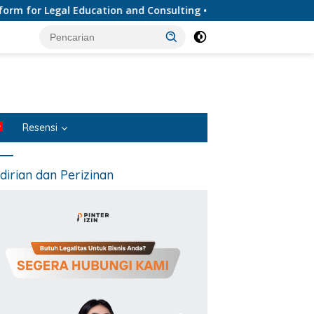
r Legal Education and Consulting • Penyedia Layanan Jasa Huku
Resensi
dirian dan Perizinan