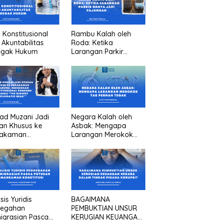
n Konstitusional
Rambu Kalah oleh
 Akuntabilitas
Roda: Ketika
egak Hukum
Larangan Parkir
Hanya Jadi Pajangan
ad Muzani Jadi
Negara Kalah oleh
an Khusus ke
Asbak: Mengapa
akaman
Larangan Merokok
menei, Kedudukan
Tak Pernah Tegak
titusional
iden sebagai “the
est diplomatic
””
sis Yuridis
BAGAIMANA
cegahan
PEMBUKTIAN UNSUR
igrasian Pasca
KERUGIAN KEUANGAN