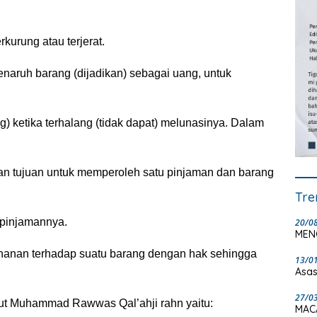
kurung atau terjerat.
enaruh barang (dijadikan) sebagai uang, untuk
) ketika terhalang (tidak dapat) melunasinya
. Dalam
an tujuan untuk memperoleh satu pinjaman dan barang
Tre
 pinjamannya.
20/0
MEN
ahanan terhadap suatu barang dengan hak sehingga
13/0
Asas
27/0
t Muhammad Rawwas Qal’ahji rahn yaitu:
MAC