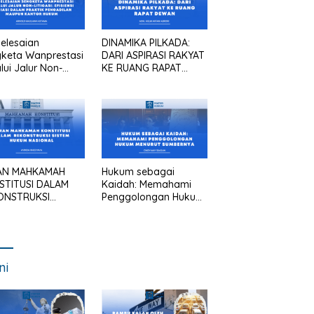
elesaian
DINAMIKA PILKADA:
keta Wanprestasi
DARI ASPIRASI RAKYAT
lui Jalur Non-
KE RUANG RAPAT
asi: Efisiensi
DEWAN
asi dalam Praktik
gadilan Maupun
tor Hukum
AN MAHKAMAH
Hukum sebagai
STITUSI DALAM
Kaidah: Memahami
ONSTRUKSI
Penggolongan Hukum
TEM HUKUM
Menurut Sumbernya
IONAL
ni