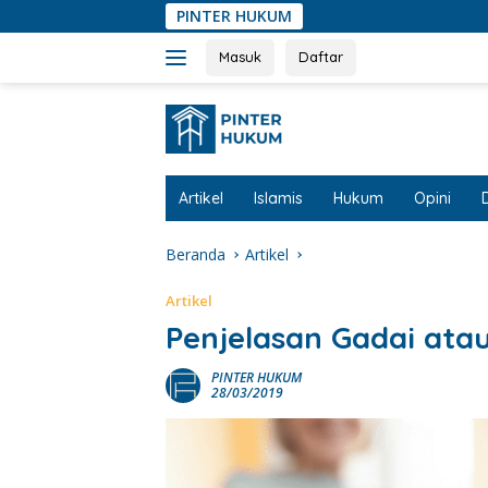
Langsung
PINTER HUKUM
ke
konten
Masuk
Daftar
Artikel
Islamis
Hukum
Opini
Beranda
Artikel
Artikel
Penjelasan Gadai ata
PINTER HUKUM
28/03/2019