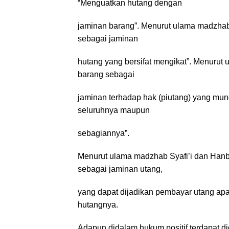
“Menguatkan hutang dengan
jaminan barang”.
Menurut ulama madzhab M
sebagai jaminan
hutang yang bersifat mengikat”.
Menurut u
barang sebagai
jaminan terhadap hak (piutang) yang mun
seluruhnya maupun
sebagiannya”.
Menurut ulama madzhab Syafi’i dan Hanba
sebagai jaminan utang,
yang dapat dijadikan pembayar utang apa
hutangnya.
Adapun didalam hukum positif terdapat d