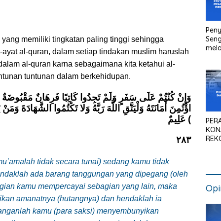
Peny
Seng
ang memiliki tingkatan paling tinggi sehingga
mela
-ayat al-quran, dalam setiap tindakan muslim haruslah
Litig
dalam al-quran karna sebagaimana kita ketahui al-
Medi
Pen
ntunan tuntunan dalam berkehidupan.
Kan
وَإِنْ كُنْتُمْ عَلَى سَفَرٍ وَلَمْ تَجِدُوا كَاتِبًا فَرِهَانٌ مَقْبُوضَةٌ فَ
اؤْتُمِنَ أَمَانَتَهُ وَلْيَتَّقِ اللَّهَ رَبَّهُ وَلا تَكْتُمُوا الشَّهَادَةَ وَمَنْ يَ
عَلِيمٌ (
PER
KON
REK
٢٨٣
SIS
NAS
u’amalah tidak secara tunai) sedang kamu tidak
ndaklah ada barang tanggungan yang dipegang (oleh
ebagian kamu mempercayai sebagian yang lain, maka
Opi
ikan amanatnya (hutangnya) dan hendaklah ia
anganlah kamu (para saksi) menyembunyikan