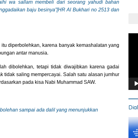
aihi wa sallam membeli dari seorang yahudi bahan
Put
Kons
ggadaikan baju besinya”[HR Al Bukhari no 2513 dan
Pem
Vide
itu diperbolehkan, karena banyak kemashalatan yang
bungan antar manusia.
lah dibolehkan, tetapi tidak diwajibkan karena gadai
ak tidak saling mempercayai. Salah satu alasan jumhur
rdasarkan pada kisa Nabi Muhammad SAW.
Dia
ebolehan sampai ada dalil yang menunjukkan