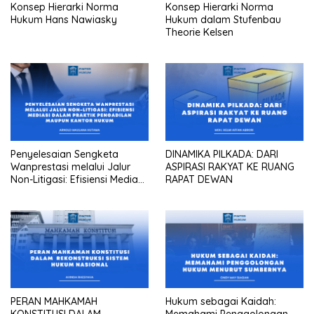
Konsep Hierarki Norma
Konsep Hierarki Norma
Hukum Hans Nawiasky
Hukum dalam Stufenbau
Theorie Kelsen
Penyelesaian Sengketa
DINAMIKA PILKADA: DARI
Wanprestasi melalui Jalur
ASPIRASI RAKYAT KE RUANG
Non-Litigasi: Efisiensi Mediasi
RAPAT DEWAN
dalam Praktik Pengadilan
Maupun Kantor Hukum
PERAN MAHKAMAH
Hukum sebagai Kaidah:
KONSTITUSI DALAM
Memahami Penggolongan