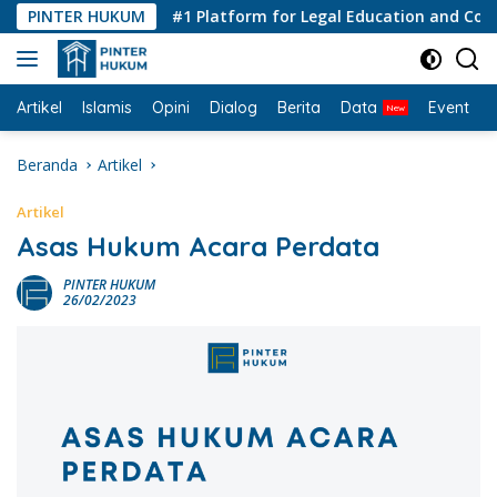
Langsung
PINTER HUKUM
#1 Platform for Legal Education and Consulti
ke
konten
Artikel
Islamis
Opini
Dialog
Berita
Data
Event
I
Beranda
Artikel
Artikel
Asas Hukum Acara Perdata
PINTER HUKUM
26/02/2023