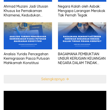
Ahmad Muzani Jadi Utusan
Negara Kalah oleh Asbak:
Khusus ke Pemakaman
Mengapa Larangan Merokok
Khamenei, Kedudukan
Tak Pernah Tegak
konstitusional Presiden
sebagai “the highest
diplomatic head””
Analisis Yuridis Pencegahan
BAGAIMANA PEMBUKTIAN
Keimigrasian Pasca Putusan
UNSUR KERUGIAN KEUANGAN
Mahkamah Konstitusi
NEGARA DALAM TINDAK
PIDANA KORUPSI?
Selengkapnya
Pemutar
Video