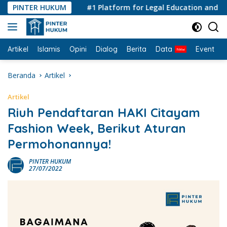
Langsung
PINTER HUKUM
#1 Platform for Legal Education and Consul
ke
konten
Artikel
Islamis
Opini
Dialog
Berita
Data
Event
I
Beranda
Artikel
Artikel
Riuh Pendaftaran HAKI Citayam
Fashion Week, Berikut Aturan
Permohonannya!
PINTER HUKUM
27/07/2022