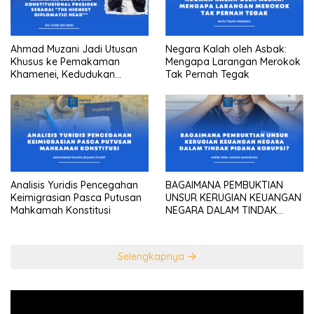
Ahmad Muzani Jadi Utusan
Negara Kalah oleh Asbak:
Khusus ke Pemakaman
Mengapa Larangan Merokok
Khamenei, Kedudukan
Tak Pernah Tegak
konstitusional Presiden
sebagai “the highest
diplomatic head””
Analisis Yuridis Pencegahan
BAGAIMANA PEMBUKTIAN
Keimigrasian Pasca Putusan
UNSUR KERUGIAN KEUANGAN
Mahkamah Konstitusi
NEGARA DALAM TINDAK
PIDANA KORUPSI?
Selengkapnya
Pemutar
Video