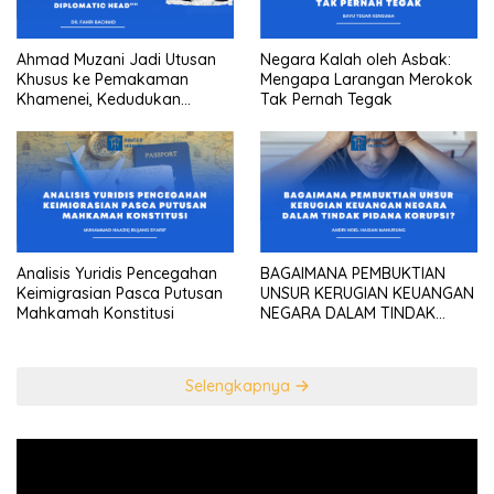
Ahmad Muzani Jadi Utusan
Negara Kalah oleh Asbak:
Khusus ke Pemakaman
Mengapa Larangan Merokok
Khamenei, Kedudukan
Tak Pernah Tegak
konstitusional Presiden
sebagai “the highest
diplomatic head””
Analisis Yuridis Pencegahan
BAGAIMANA PEMBUKTIAN
Keimigrasian Pasca Putusan
UNSUR KERUGIAN KEUANGAN
Mahkamah Konstitusi
NEGARA DALAM TINDAK
PIDANA KORUPSI?
Selengkapnya
Pemutar
Video