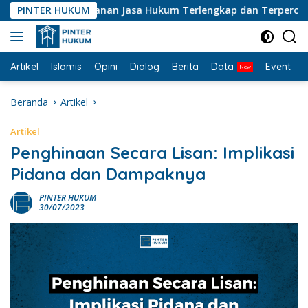
Langsung
g • Penyedia Layanan Jasa Hukum Terlengkap dan Terpercaya di 
PINTER HUKUM
ke
konten
Artikel
Islamis
Opini
Dialog
Berita
Data
Event
I
Beranda
Artikel
Artikel
Penghinaan Secara Lisan: Implikasi
Pidana dan Dampaknya
PINTER HUKUM
30/07/2023