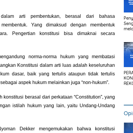
si dalam arti pembentukan, berasal dari bahasa
Peny
Seng
rti membentuk. Yang dimaksud dengan membentuk
mela
ra.
Pengertian konstitusi bisa dimaknai secara
Litig
Medi
Pen
Kan
mengandung norma-norma
hukum yang membatasi
angkan Konstitusi
dalam arti luas adalah keseluruhan
PER
ukum dasar,
baik yang tertulis ataupun tidak tertulis
KON
sebagai aspek hukum melainkan juga “non-hukum”.
REK
SIS
NAS
 konstitusi berasal dari perkataan
“Constitution”, yang
engan istilah hukum
yang l
ain, yaitu Undang-Undang
Opi
 Nyoman Dekker mengemukakan bahwa konstitusi