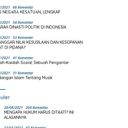
7/2021
66 Komentar
S NEGΑRΑ KESΑTUΑN, LENGKAP
8/2021
54 Komentar
RAH DINASTI POLITIK DI INDONESIA
9/2021
53 Komentar
ANGGAR NILAI KESUSILAAN DAN KESOPANAN
T DI PIDANA?
7/2021
41 Komentar
ah-Kaidah Sosial; Sebuah Pengantar
8/2021
31 Komentar
angan Islam Tentang Musik
uler
20/08/2021
204 Komentar
MENGAPA HUKUM HARUS DITAATI? INI
ALASANNYA
13/01/2022
87 Komentar