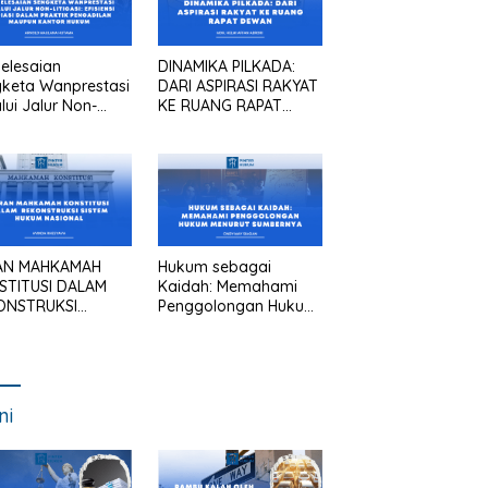
elesaian
DINAMIKA PILKADA:
keta Wanprestasi
DARI ASPIRASI RAKYAT
lui Jalur Non-
KE RUANG RAPAT
asi: Efisiensi
DEWAN
asi dalam Praktik
gadilan Maupun
tor Hukum
AN MAHKAMAH
Hukum sebagai
STITUSI DALAM
Kaidah: Memahami
ONSTRUKSI
Penggolongan Hukum
TEM HUKUM
Menurut Sumbernya
IONAL
ni