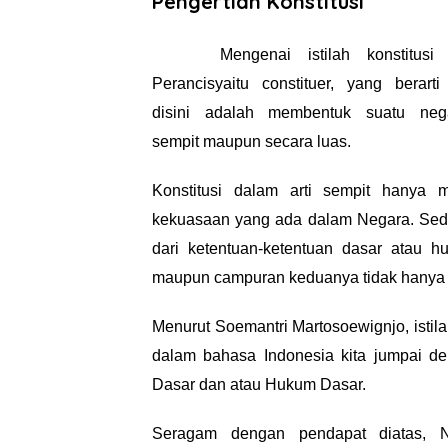
Pengertian Konstitusi
Mengenai i
stilah konstitu
Perancisyaitu
constituer, yang bera
disini
adalah
membentuk suatu nega
sempit
maupun secara luas.
Konstitusi
dalam arti sempit hanya 
kekuasaan yang ada dalam Negara. Sed
dari ketentuan-ketentuan dasar atau h
maupun campuran keduanya tidak hanya
Menurut Soemantri Martosoewignjo, istilah
dalam bahasa Indonesia
kita jumpai d
Dasar
dan
atau Hukum Dasar.
Seragam dengan
pendapat diatas,