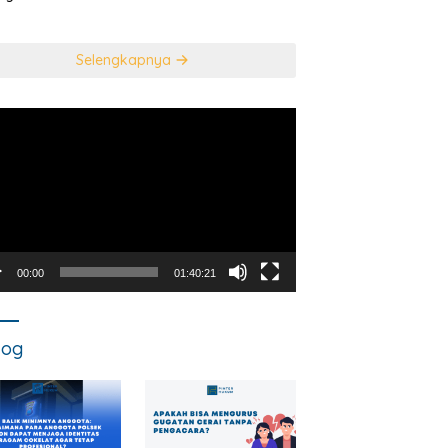
usan Mahkamah
NEGARA DALAM
titusi
TINDAK PIDANA
KORUPSI?
Selengkapnya
utar
o
00:00
01:40:21
log