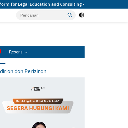
 Legal Education and Consulting • Penyedia Layanan Jasa Huku
Resensi
dirian dan Perizinan