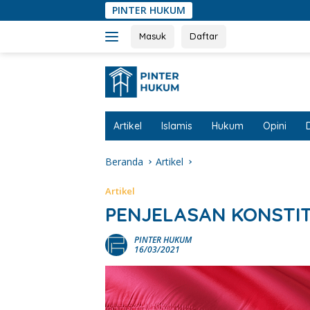
Langsung
PINTER HUKUM
ke
konten
Masuk
Daftar
Artikel
Islamis
Hukum
Opini
Beranda
Artikel
Artikel
PENJELASAN KONSTITU
PINTER HUKUM
16/03/2021