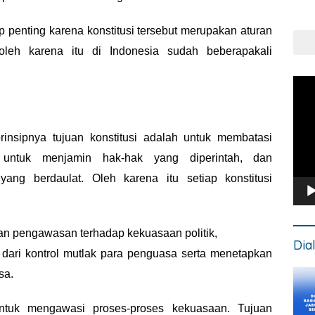
Put
Kons
 penting karena konstitusi tersebut
merupakan aturan
oleh karena itu di Indonesia
sudah beberapakali
Pem
Vide
nsipnya tujuan konstitusi adalah untuk
membatasi
, untuk menjamin hak-hak yang
diperintah, dan
ang berdaulat. Oleh karena itu
setiap konstitusi
n pengawasan terhadap kekuasaan politik,
Dia
ari kontrol mutlak para penguasa serta menetapkan
sa.
ntuk mengawasi proses-proses kekuasaan.
Tujuan