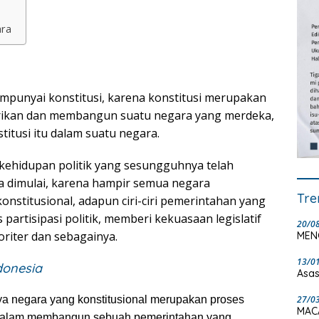
ara
mempunyai konstitusi, karena konstitusi merupakan
irikan dan membangun suatu negara yang merdeka,
itusi itu dalam suatu negara.
kehidupan politik yang sesungguhnya telah
a dimulai, karena hampir semua negara
Tre
stitusional, adapun ciri-ciri pemerintahan yang
partisipasi politik, memberi kekuasaan legislatif
20/0
oriter dan sebagainya.
MEN
13/0
donesia
Asas
27/0
ya negara yang konstitusional merupakan proses
MAC
i dalam membangun sebuah pemerintahan yang