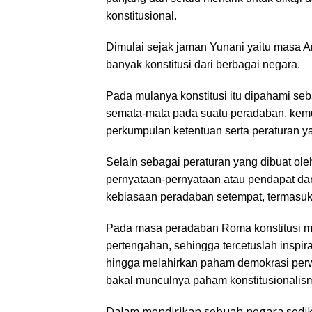
konstitusional.
Dimulai sejak jaman Yunani yaitu masa Ar
banyak konstitusi dari berbagai negara.
Pada mulanya konstitusi itu dipahami se
semata-mata pada suatu peradaban, kem
perkumpulan ketentuan serta peraturan ya
Selain sebagai peraturan yang dibuat ol
pernyataan-pernyataan atau pendapat dar
kebiasaan peradaban setempat, termasu
Pada masa peradaban Roma konstitusi m
pertengahan, sehingga tercetuslah inspi
hingga melahirkan paham demokrasi perwa
bakal munculnya paham konstitusionali
Dalam mendirikan sebuah negara sediki