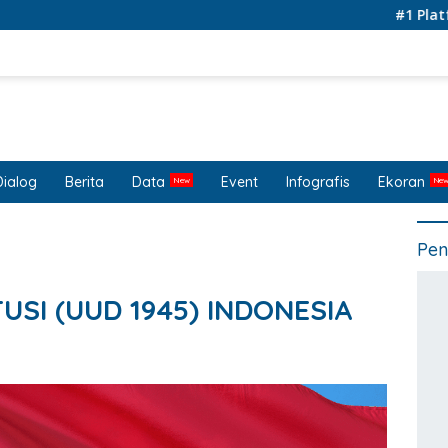
#1 Platform for
Dialog
Berita
Data
Event
Infografis
Ekoran
Pen
SI (UUD 1945) INDONESIA