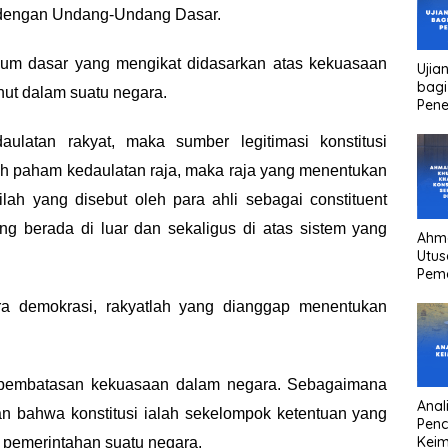
dengan
Undang-Undang Dasar.
kum dasar yang mengikat didasarkan atas
kekuasaan
Ujia
bagi
anut dalam suatu negara.
Pen
latan rakyat, maka sumber legitimasi konstitusi
ah paham kedaulatan raja, maka raja yang
menentukan
nilah yang disebut oleh para ahli
sebagai
constituent
g berada di luar dan
sekaligus di atas sistem yang
Ahm
Utus
Pem
Kha
ra
demokrasi, rakyatlah yang dianggap menentukan
kons
Pres
high
head
r pembatasan kekuasaan dalam negara.
Sebagaimana
Anali
n bahwa konstitusi ialah
sekelompok ketentuan yang
Pen
Keim
 pemerintahan
suatu negara.