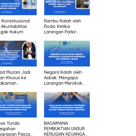
n Konstitusional
Rambu Kalah oleh
 Akuntabilitas
Roda: Ketika
egak Hukum
Larangan Parkir
Hanya Jadi Pajangan
ad Muzani Jadi
Negara Kalah oleh
an Khusus ke
Asbak: Mengapa
akaman
Larangan Merokok
menei, Kedudukan
Tak Pernah Tegak
titusional
iden sebagai “the
est diplomatic
””
sis Yuridis
BAGAIMANA
cegahan
PEMBUKTIAN UNSUR
igrasian Pasca
KERUGIAN KEUANGAN