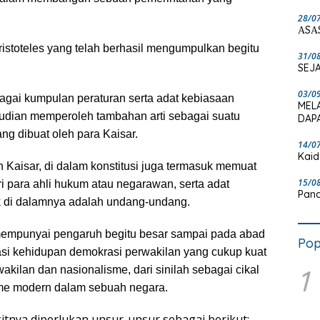
28/0
ΑSΑ
istoteles yang telah berhasil
mengumpulkan begitu
31/0
SEJA
03/0
bagai kumpulan peraturan serta adat kebiasaan
MEL
udian memperoleh tambahan arti sebagai suatu
DAPA
ng dibuat oleh para Kaisar.
14/0
Kaid
eh
Kaisar, di dalam konstitusi juga termasuk memuat
15/0
i para ahli hukum atau negarawan, serta adat
Pand
k di dalamnya adalah undang-undang.
empunyai pengaruh begitu besar sampai pada abad
Pop
rasi kehidupan demokrasi perwakilan yang cukup kuat
1
kilan dan nasionalisme, dari sinilah sebagai cikal
sme modern dalam sebuah negara.
tnya diperlukan unsur-unsur sebagai berikut: