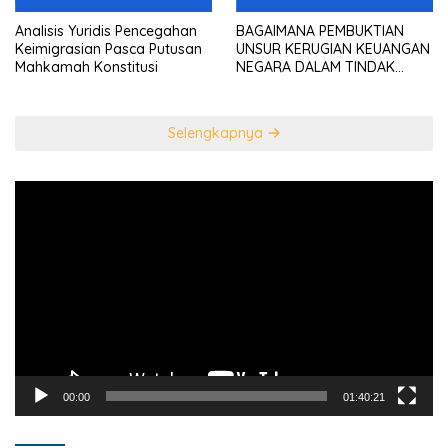
Analisis Yuridis Pencegahan
BAGAIMANA PEMBUKTIAN
Keimigrasian Pasca Putusan
UNSUR KERUGIAN KEUANGAN
Mahkamah Konstitusi
NEGARA DALAM TINDAK
PIDANA KORUPSI?
Selengkapnya
Pemutar
Video
00:00
01:40:21