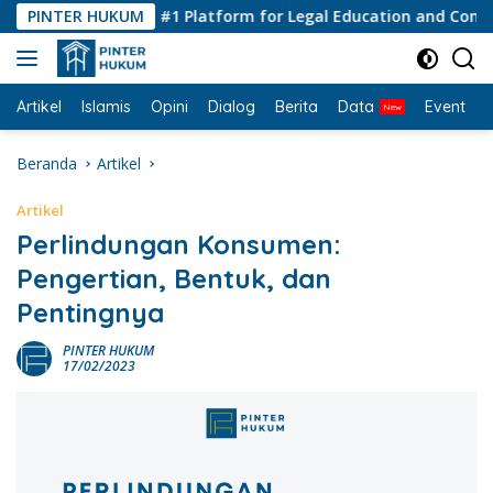
Langsung
PINTER HUKUM
#1 Platform for Legal Education and Consultin
ke
konten
Artikel
Islamis
Opini
Dialog
Berita
Data
Event
I
Beranda
Artikel
Artikel
Perlindungan Konsumen:
Pengertian, Bentuk, dan
Pentingnya
PINTER HUKUM
17/02/2023