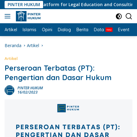
Langsung
PINTER HUKUM
#1 Platform for Legal Education and Consulting • Pe
ke
konten
Artikel
Islamis
Opini
Dialog
Berita
Data
Event
I
Beranda
Artikel
Artikel
Perseroan Terbatas (PT):
Pengertian dan Dasar Hukum
PINTER HUKUM
16/02/2023