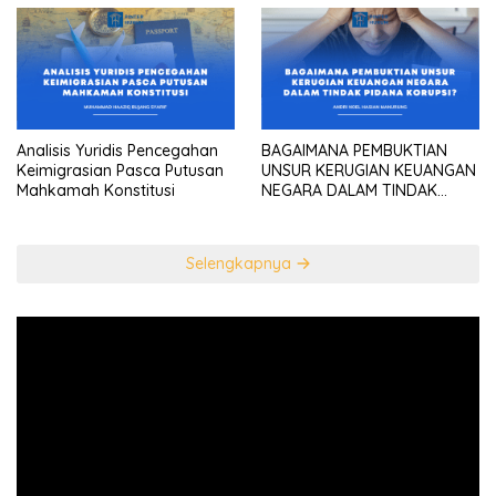
sebagai “the highest
diplomatic head””
Analisis Yuridis Pencegahan
BAGAIMANA PEMBUKTIAN
Keimigrasian Pasca Putusan
UNSUR KERUGIAN KEUANGAN
Mahkamah Konstitusi
NEGARA DALAM TINDAK
PIDANA KORUPSI?
Selengkapnya
Pemutar
Video