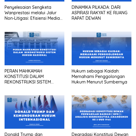
Penyelesaian Sengketa
DINAMIKA PILKADA: DARI
Wanprestasi melalui Jalur
ASPIRASI RAKYAT KE RUANG
Non-Litigasi: Efisiensi Mediasi
RAPAT DEWAN
dalam Praktik Pengadilan
Maupun Kantor Hukum
PERAN MAHKAMAH
Hukum sebagai Kaidah:
KONSTITUSI DALAM
Memahami Penggolongan
REKONSTRUKSI SISTEM
Hukum Menurut Sumbernya
HUKUM NASIONAL
Donald Trump dan
Degradasi Konstitusi Dewan