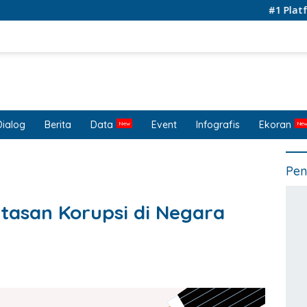
#1 Platform for
Dialog
Berita
Data
Event
Infografis
Ekoran
Pen
asan Korupsi di Negara