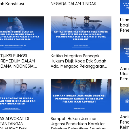
 Konstitusi
NEGARA DALAM TINDAK
PIDANA KORUPSI?
Ujia
bagi
Pen
RUKSI FUNGSI
Ketika Integritas Penegak
 REMEDIUM DALAM
Hukum Diuji: Kode Etik Sudah
IDANA INDONESIA:
Ada, Mengapa Pelanggaran
Ahm
as Pasal 613 Ayat (3)
Masih Terjadi Di Dunia
Utus
 1 Tahun 2026
Peradilan?
Pem
Kha
kons
Pres
high
head
Anali
AS ADVOKAT DI
Sumpah Bukan Jaminan:
Pen
 TANTANGAN
Urgensi Pendidikan Karakter
Keim
ONALISME DAN
Sebelum Pelantikan Advokat