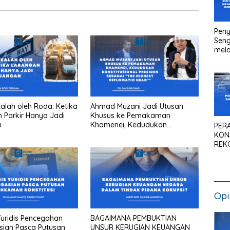
Peny
Seng
mela
Litig
Medi
Pen
Kan
lah oleh Roda: Ketika
Ahmad Muzani Jadi Utusan
 Parkir Hanya Jadi
Khusus ke Pemakaman
n
Khamenei, Kedudukan
PER
konstitusional Presiden sebagai
KON
“the highest diplomatic head””
REK
SIS
NAS
Opi
 Yuridis Pencegahan
BAGAIMANA PEMBUKTIAN
sian Pasca Putusan
UNSUR KERUGIAN KEUANGAN