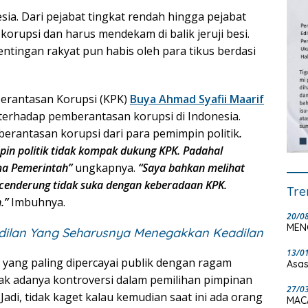
nesia. Dari pejabat tingkat rendah hingga pejabat
t korupsi dan harus mendekam di balik jeruji besi.
ntingan rakyat pun habis oleh para tikus berdasi
erantasan Korupsi (KPK)
Buya Ahmad Syafii Maarif
terhadap pemberantasan korupsi di Indonesia.
mberantasan korupsi dari para pemimpin politik
.
in politik tidak kompak dukung KPK. Padahal
ma Pemerintah”
ungkapnya.
“Saya bahkan melihat
 cenderung tidak suka dengan keberadaan KPK.
Tre
.
”
Imbuhnya.
20/0
MEN
ilan Yang Seharusnya Menegakkan Keadilan
13/0
 yang paling dipercayai publik dengan ragam
Asas
ejak adanya kontroversi dalam pemilihan pimpinan
27/0
adi, tidak kaget kalau kemudian saat ini ada orang
MAC