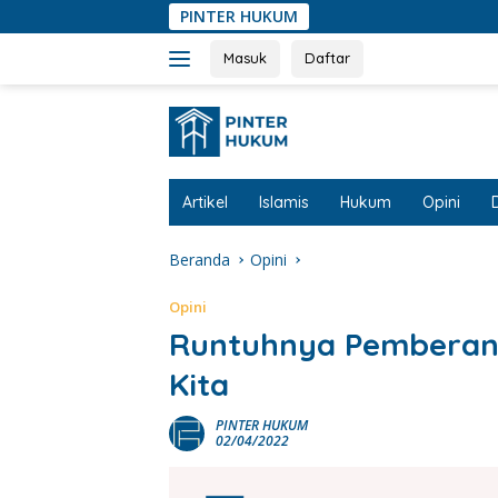
Langsung
PINTER HUKUM
ke
konten
Masuk
Daftar
Artikel
Islamis
Hukum
Opini
Beranda
Opini
Opini
Runtuhnya Pemberant
Kita
PINTER HUKUM
02/04/2022