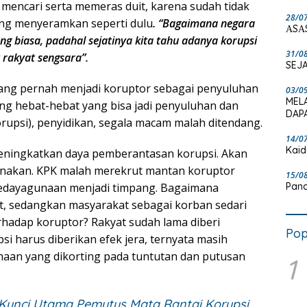
mencari serta memeras duit, karena sudah tidak
28/0
ng menyeramkan seperti dulu
. “Bagaimana negara
ΑSΑ
ang biasa, padahal sejatinya kita tahu adanya korupsi
31/0
rakyat sengsara”.
SEJA
 yang pernah menjadi koruptor sebagai penyuluhan
03/0
MEL
g hebat-hebat yang bisa jadi penyuluhan dan
DAPA
psi), penyidikan, segala macam malah ditendang.
14/0
Kaid
 meningkatkan daya pemberantasan korupsi. Akan
ncanakan. KPK malah merekrut mantan koruptor
15/0
Pand
edayagunaan menjadi timpang. Bagaimana
, sedangkan masyarakat sebagai korban sedari
hadap koruptor? Rakyat sudah lama diberi
Pop
 harus diberikan efek jera, ternyata masih
aan yang dikorting pada tuntutan dan putusan
1
 Kunci Utama Pemutus Mata Rantai Korupsi