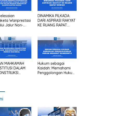
elesaian
DINAMIKA PILKADA:
keta Wanprestasi
DARI ASPIRASI RAKYAT
lui Jalur Non-
KE RUANG RAPAT
asi: Efisiensi
DEWAN
asi dalam Praktik
gadilan Maupun
tor Hukum
AN MAHKAMAH
Hukum sebagai
STITUSI DALAM
Kaidah: Memahami
ONSTRUKSI
Penggolongan Hukum
TEM HUKUM
Menurut Sumbernya
IONAL
ni