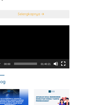
usan Mahkamah
NEGARA DALAM
titusi
TINDAK PIDANA
KORUPSI?
Selengkapnya
utar
o
00:00
01:40:21
log