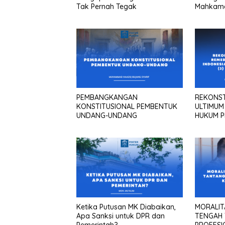
Tak Pernah Tegak
Mahkamah
PEMBANGKANGAN
REKONST
KONSTITUSIONAL PEMBENTUK
ULTIMUM
UNDANG-UNDANG
HUKUM P
Telaah at
UU Nomor
Ketika Putusan MK Diabaikan,
MORALIT
Apa Sanksi untuk DPR dan
TENGAH
Pemerintah?
PROFESI