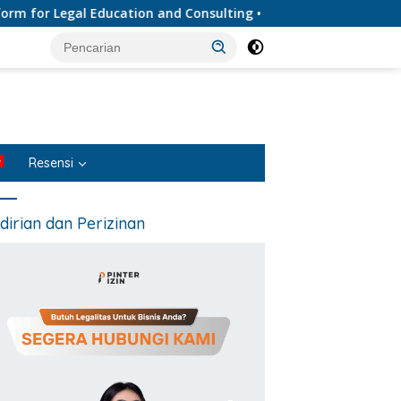
 Legal Education and Consulting • Penyedia Layanan Jasa Huku
Resensi
dirian dan Perizinan