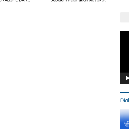
Put
NGAN KLIEN
Kons
Pem
Vide
Dia