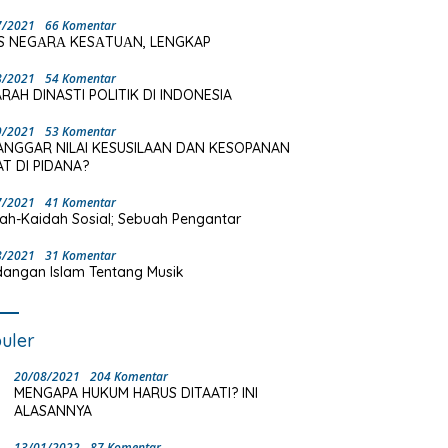
7/2021
66 Komentar
S NEGΑRΑ KESΑTUΑN, LENGKAP
8/2021
54 Komentar
RAH DINASTI POLITIK DI INDONESIA
9/2021
53 Komentar
ANGGAR NILAI KESUSILAAN DAN KESOPANAN
T DI PIDANA?
7/2021
41 Komentar
ah-Kaidah Sosial; Sebuah Pengantar
8/2021
31 Komentar
angan Islam Tentang Musik
uler
20/08/2021
204 Komentar
MENGAPA HUKUM HARUS DITAATI? INI
ALASANNYA
13/01/2022
87 Komentar