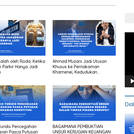
Put
Kons
Pem
Vide
lah oleh Roda: Ketika
Ahmad Muzani Jadi Utusan
 Parkir Hanya Jadi
Khusus ke Pemakaman
n
Khamenei, Kedudukan
konstitusional Presiden sebagai
“the highest diplomatic head””
Dia
 Yuridis Pencegahan
BAGAIMANA PEMBUKTIAN
sian Pasca Putusan
UNSUR KERUGIAN KEUANGAN