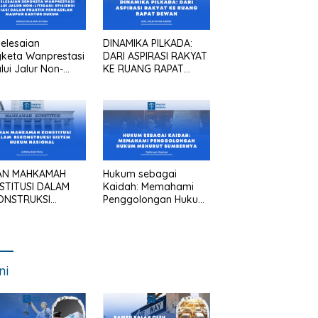
elesaian
DINAMIKA PILKADA:
keta Wanprestasi
DARI ASPIRASI RAKYAT
lui Jalur Non-
KE RUANG RAPAT
asi: Efisiensi
DEWAN
asi dalam Praktik
gadilan Maupun
tor Hukum
AN MAHKAMAH
Hukum sebagai
STITUSI DALAM
Kaidah: Memahami
ONSTRUKSI
Penggolongan Hukum
TEM HUKUM
Menurut Sumbernya
IONAL
ni