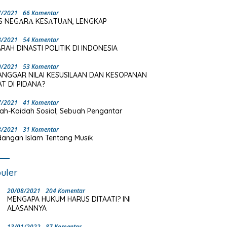
7/2021
66 Komentar
S NEGΑRΑ KESΑTUΑN, LENGKAP
8/2021
54 Komentar
RAH DINASTI POLITIK DI INDONESIA
9/2021
53 Komentar
ANGGAR NILAI KESUSILAAN DAN KESOPANAN
T DI PIDANA?
7/2021
41 Komentar
ah-Kaidah Sosial; Sebuah Pengantar
8/2021
31 Komentar
angan Islam Tentang Musik
uler
20/08/2021
204 Komentar
MENGAPA HUKUM HARUS DITAATI? INI
ALASANNYA
13/01/2022
87 Komentar