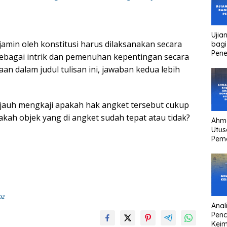
Ujia
ijamin oleh konstitusi harus dilaksanakan secara
bagi
Pen
sebagai intrik dan pemenuhan kepentingan secara
n dalam judul tulisan ini, jawaban kedua lebih
ih jauh mengkaji apakah hak angket tersebut cukup
akah objek yang di angket sudah tepat atau tidak?
Ahm
Utus
Pem
Kha
kons
Pres
high
head
az
Anali
Pen
Keim