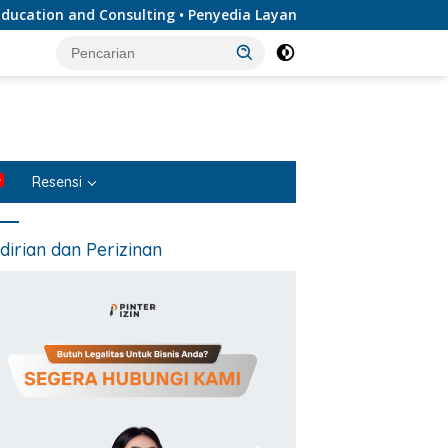
n and Consulting • Penyedia Layanan Jasa Hukum Terlengkap da
Resensi
dirian dan Perizinan