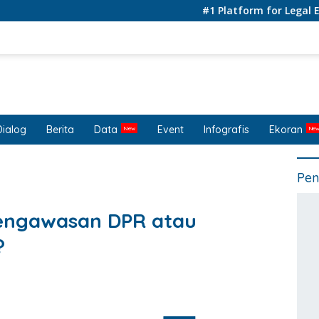
#1 Platform for Legal Educatio
Dialog
Berita
Data
Event
Infografis
Ekoran
Pen
engawasan DPR atau
?