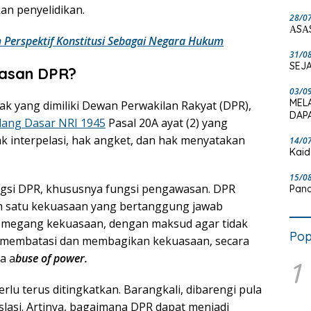
an penyelidikan.
28/0
ΑSΑ
 Perspektif Konstitusi Sebagai Negara Hukum
31/0
SEJA
asan DPR?
03/0
MEL
ak yang dimiliki Dewan Perwakilan Rakyat (DPR),
DAPA
ang Dasar NRI 1945
Pasal 20A ayat (2) yang
interpelasi, hak angket, dan hak menyatakan
14/0
Kaid
15/0
ngsi DPR, khususnya fungsi pengawasan. DPR
Pand
ah satu kekuasaan yang bertanggung jawab
emegang kekuasaan, dengan maksud agar tidak
Pop
an membatasi dan membagikan kekuasaan, secara
a a
buse of power.
1
lu terus ditingkatkan. Barangkali, dibarengi pula
islasi. Artinya, bagaimana DPR dapat menjadi