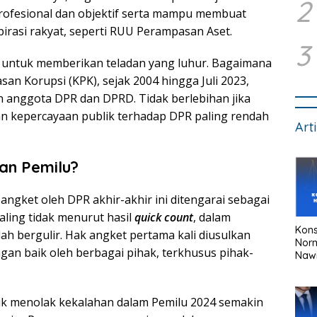
2
ofesional dan objektif serta mampu membuat
rasi rakyat, seperti RUU Perampasan Aset.
3
 untuk memberikan teladan yang luhur. Bagaimana
an Korupsi (KPK), sejak 2004 hingga Juli 2023,
n anggota DPR dan DPRD. Tidak berlebihan jika
kan kepercayaan publik terhadap DPR paling rendah
Art
an Pemilu?
angket oleh DPR akhir-akhir ini ditengarai sebagai
aling tidak menurut hasil
quick count
, dalam
Kons
ah bergulir. Hak angket pertama kali diusulkan
Nor
an baik oleh berbagai pihak, terkhusus pihak-
Naw
k menolak kekalahan dalam Pemilu 2024 semakin