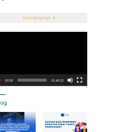
usan Mahkamah
NEGARA DALAM
titusi
TINDAK PIDANA
KORUPSI?
Selengkapnya
utar
o
00:00
01:40:21
log