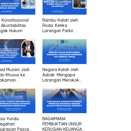
n Konstitusional
Rambu Kalah oleh
 Akuntabilitas
Roda: Ketika
egak Hukum
Larangan Parkir
Hanya Jadi Pajangan
ad Muzani Jadi
Negara Kalah oleh
an Khusus ke
Asbak: Mengapa
akaman
Larangan Merokok
menei, Kedudukan
Tak Pernah Tegak
titusional
iden sebagai “the
est diplomatic
””
sis Yuridis
BAGAIMANA
cegahan
PEMBUKTIAN UNSUR
igrasian Pasca
KERUGIAN KEUANGAN