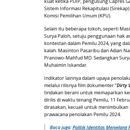
kuat ketika PDIP, pengusung Capres 
Sistem Informasi Rekapitulasi (Sireka
Komisi Pemilihan Umum (KPU).
Selain itu beberapa tokoh, seperti Masi
Surya Paloh, setuju penggunaan hak an
kontestan dalam Pemilu 2024, yang da
kalah. Masinton Pasaribu dan Adian N
Pranowo-Mahfud MD. Sedangkan Surya P
Muhaimin Iskandar.
Indikator lainnya dalam upaya penolak
melalui rilisnya film dokumenter “
Dirty 
tindakan berani untuk memaparkan kec
dirilis di waktu tenang Pemilu, 11 Feb
dirasakan, kecuali untuk menimbulkan 
prawacana penolakan Pemilu 2024.
Baca juga:
Politik Identitas Menjelan