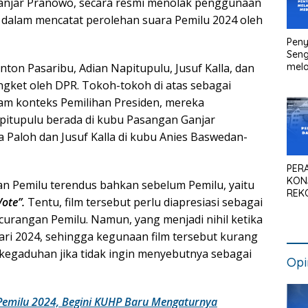
Ganjar Pranowo, secara resmi menolak penggunaan
p) dalam mencatat perolehan suara Pemilu 2024 oleh
Peny
Seng
mela
nton Pasaribu, Adian Napitupulu, Jusuf Kalla, dan
Litig
gket oleh DPR. Tokoh-tokoh di atas sebagai
Medi
lam konteks Pemilihan Presiden, mereka
Pen
Kan
apitupulu berada di kubu Pasangan Ganjar
aloh dan Jusuf Kalla di kubu Anies Baswedan-
PER
KON
an Pemilu terendus bahkan sebelum Pemilu, yaitu
REK
Vote”.
Tentu, film tersebut perlu diapresiasi sebagai
SIS
NAS
urangan Pemilu. Namun, yang menjadi nihil ketika
ruari 2024, sehingga kegunaan film tersebut kurang
kegaduhan jika tidak ingin menyebutnya sebagai
Opi
g Pemilu 2024, Begini KUHP Baru Mengaturnya