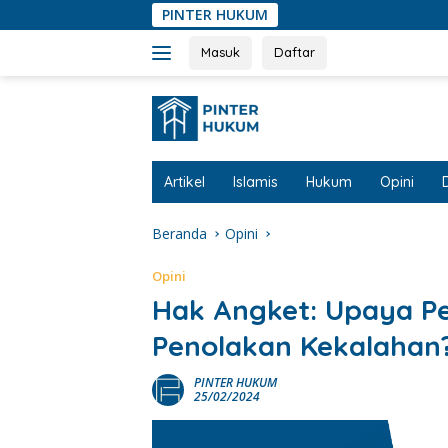
Langsung
PINTER HUKUM
ke
konten
Masuk
Daftar
Artikel
Islamis
Hukum
Opini
Beranda
Opini
Opini
Hak Angket: Upaya P
Penolakan Kekalahan
PINTER HUKUM
25/02/2024