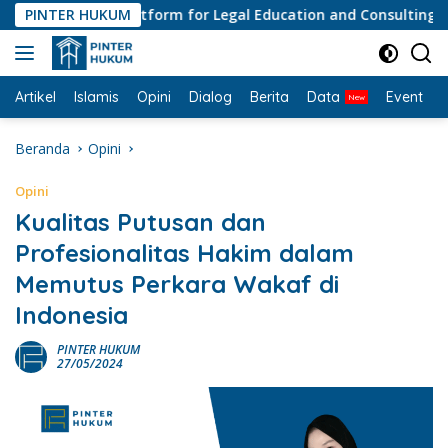
Langsung
PINTER HUKUM
#1 Platform for Legal Education and Consulting • Peny
ke
konten
Artikel
Islamis
Opini
Dialog
Berita
Data
Event
I
Beranda
Opini
Opini
Kualitas Putusan dan
Profesionalitas Hakim dalam
Memutus Perkara Wakaf di
Indonesia
PINTER HUKUM
27/05/2024