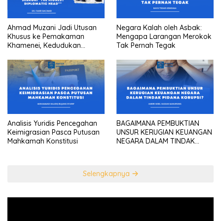
Ahmad Muzani Jadi Utusan
Negara Kalah oleh Asbak:
Khusus ke Pemakaman
Mengapa Larangan Merokok
Khamenei, Kedudukan
Tak Pernah Tegak
konstitusional Presiden
sebagai “the highest
diplomatic head””
Analisis Yuridis Pencegahan
BAGAIMANA PEMBUKTIAN
Keimigrasian Pasca Putusan
UNSUR KERUGIAN KEUANGAN
Mahkamah Konstitusi
NEGARA DALAM TINDAK
PIDANA KORUPSI?
Selengkapnya
Pemutar
Video