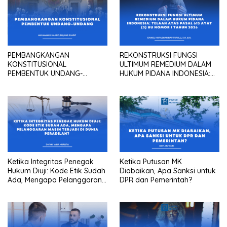
PEMBANGKANGAN
REKONSTRUKSI FUNGSI
KONSTITUSIONAL
ULTIMUM REMEDIUM DALAM
PEMBENTUK UNDANG-
HUKUM PIDANA INDONESIA:
UNDANG
Telaah atas Pasal 613 Ayat
(3) UU Nomor 1 Tahun 2026
Ketika Integritas Penegak
Ketika Putusan MK
Hukum Diuji: Kode Etik Sudah
Diabaikan, Apa Sanksi untuk
Ada, Mengapa Pelanggaran
DPR dan Pemerintah?
Masih Terjadi Di Dunia
Peradilan?