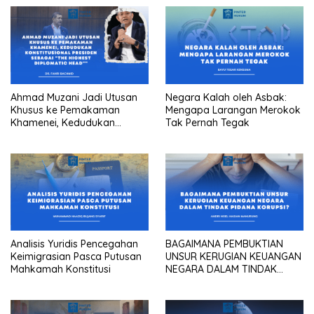
Ahmad Muzani Jadi Utusan
Negara Kalah oleh Asbak:
Khusus ke Pemakaman
Mengapa Larangan Merokok
Khamenei, Kedudukan
Tak Pernah Tegak
konstitusional Presiden
sebagai “the highest
diplomatic head””
Analisis Yuridis Pencegahan
BAGAIMANA PEMBUKTIAN
Keimigrasian Pasca Putusan
UNSUR KERUGIAN KEUANGAN
Mahkamah Konstitusi
NEGARA DALAM TINDAK
PIDANA KORUPSI?