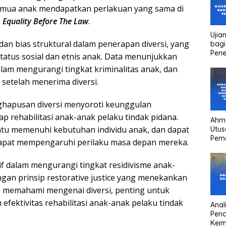
emua anak mendapatkan perlakuan yang sama di
p
Equality Before The Law
.
Ujia
dan bias struktural dalam penerapan diversi, yang
bagi
Pen
status sosial dan etnis anak. Data menunjukkan
dalam mengurangi tingkat kriminalitas anak, dan
setelah menerima diversi.
nghapusan diversi menyoroti keunggulan
p rehabilitasi anak-anak pelaku tindak pidana.
Ahm
tu memenuhi kebutuhan individu anak, dan dapat
Utus
Pem
 dapat mempengaruhi perilaku masa depan mereka.
Kha
kons
f dalam mengurangi tingkat residivisme anak-
Pres
high
ngan prinsip restorative justice yang menekankan
head
m memahami mengenai diversi, penting untuk
fektivitas rehabilitasi anak-anak pelaku tindak
Anali
Pen
Keim