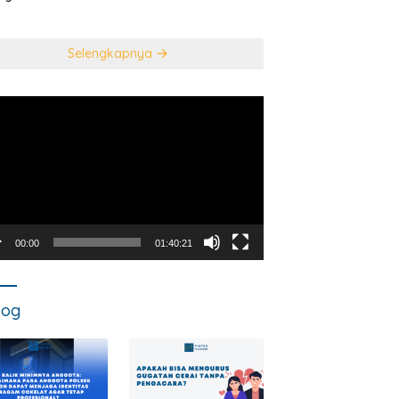
usan Mahkamah
NEGARA DALAM
titusi
TINDAK PIDANA
KORUPSI?
Selengkapnya
utar
o
00:00
01:40:21
log