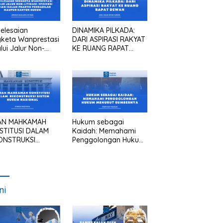
elesaian
DINAMIKA PILKADA:
keta Wanprestasi
DARI ASPIRASI RAKYAT
lui Jalur Non-
KE RUANG RAPAT
asi: Efisiensi
DEWAN
asi dalam Praktik
gadilan Maupun
tor Hukum
AN MAHKAMAH
Hukum sebagai
STITUSI DALAM
Kaidah: Memahami
ONSTRUKSI
Penggolongan Hukum
TEM HUKUM
Menurut Sumbernya
IONAL
ni