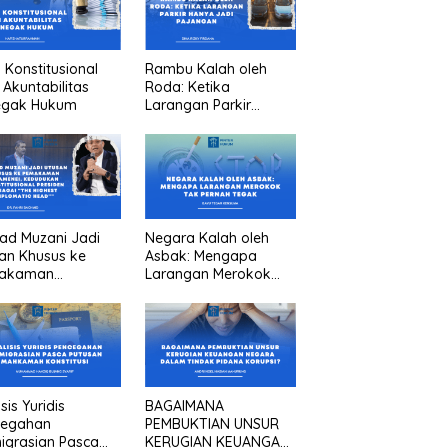
n Konstitusional
Rambu Kalah oleh
 Akuntabilitas
Roda: Ketika
egak Hukum
Larangan Parkir
Hanya Jadi Pajangan
ad Muzani Jadi
Negara Kalah oleh
an Khusus ke
Asbak: Mengapa
akaman
Larangan Merokok
menei, Kedudukan
Tak Pernah Tegak
titusional
iden sebagai “the
est diplomatic
””
sis Yuridis
BAGAIMANA
cegahan
PEMBUKTIAN UNSUR
igrasian Pasca
KERUGIAN KEUANGAN