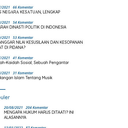
7/2021
66 Komentar
S NEGΑRΑ KESΑTUΑN, LENGKAP
8/2021
54 Komentar
RAH DINASTI POLITIK DI INDONESIA
9/2021
53 Komentar
ANGGAR NILAI KESUSILAAN DAN KESOPANAN
T DI PIDANA?
7/2021
41 Komentar
ah-Kaidah Sosial; Sebuah Pengantar
8/2021
31 Komentar
angan Islam Tentang Musik
uler
20/08/2021
204 Komentar
MENGAPA HUKUM HARUS DITAATI? INI
ALASANNYA
13/01/2022
87 Komentar