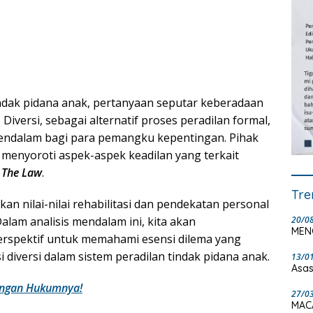
indak pidana anak, pertanyaan seputar keberadaan
. Diversi, sebagai alternatif proses peradilan formal,
mendalam bagi para pemangku kepentingan. Pihak
enyoroti aspek-aspek keadilan yang terkait
 The Law
.
Tre
kan nilai-nilai rehabilitasi dan pendekatan personal
20/0
Dalam analisis mendalam ini, kita akan
MEN
rspektif untuk memahami esensi dilema yang
 diversi dalam sistem peradilan tindak pidana anak.
13/0
Asas
dangan Hukumnya!
27/0
MAC