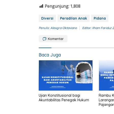
Pengunjung:
1,808
Diversi
Peradilan Anak
Pidana
Penulis: Alexgra Oktaviano
Editor: Ilham Fariduz
Komentar
Baca Juga
Ujian Konstitusional bagi
Rambu Ka
Akuntabilitas Penegak Hukum
Larangan
Pajanga