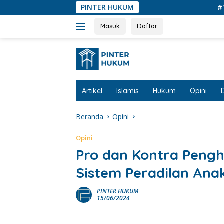
Langsung
PINTER HUKUM
#1 Platfo
ke
konten
Masuk
Daftar
Artikel
Islamis
Hukum
Opini
Beranda
Opini
Opini
Pro dan Kontra Pengh
Sistem Peradilan Ana
PINTER HUKUM
15/06/2024