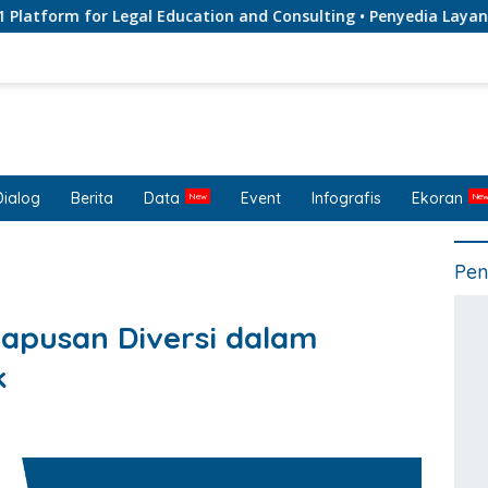
rm for Legal Education and Consulting • Penyedia Layanan Jas
Dialog
Berita
Data
Event
Infografis
Ekoran
Pen
apusan Diversi dalam
k