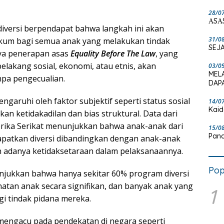
28/0
ΑSΑ
versi berpendapat bahwa langkah ini akan
31/0
kum bagi semua anak yang melakukan tindak
SEJA
ya penerapan asas
Equality Before The Law
, yang
 belakang sosial, ekonomi, atau etnis, akan
03/0
MEL
pa pengecualian.
DAPA
engaruhi oleh faktor subjektif seperti status sosial
14/0
Kaid
an ketidakadilan dan bias struktural. Data dari
 Amerika Serikat menunjukkan bahwa anak-anak dari
15/0
Pand
apatkan diversi dibandingkan dengan anak-anak
 adanya ketidaksetaraan dalam pelaksanaannya.
Pop
nunjukkan bahwa hanya sekitar 60% program diversi
atan anak secara signifikan, dan banyak anak yang
1
i tindak pidana mereka.
mengacu pada pendekatan di negara seperti