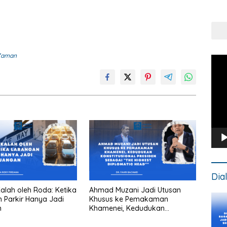
Put
Kons
 Zaman
Pem
Vide
Dia
lah oleh Roda: Ketika
Ahmad Muzani Jadi Utusan
 Parkir Hanya Jadi
Khusus ke Pemakaman
n
Khamenei, Kedudukan
konstitusional Presiden sebagai
“the highest diplomatic head””