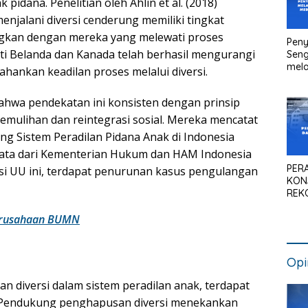
idana. Penelitian oleh Ahlin et al. (2018)
jalani diversi cenderung memiliki tingkat
ingkan dengan mereka yang melewati proses
Peny
ti Belanda dan Kanada telah berhasil mengurangi
Seng
mela
hankan keadilan proses melalui diversi.
Litig
Medi
hwa pendekatan ini konsisten dengan prinsip
Pen
Kan
pemulihan dan reintegrasi sosial. Mereka mencatat
ng Sistem Peradilan Pidana Anak di Indonesia
ata dari Kementerian Hukum dan HAM Indonesia
PER
i UU ini, terdapat penurunan kasus pengulangan
KON
REK
SIS
NAS
erusahaan BUMN
Opi
diversi dalam sistem peradilan anak, terdapat
.Pendukung penghapusan diversi menekankan