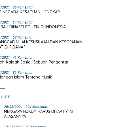
7/2021
66 Komentar
S NEGΑRΑ KESΑTUΑN, LENGKAP
8/2021
54 Komentar
RAH DINASTI POLITIK DI INDONESIA
9/2021
53 Komentar
ANGGAR NILAI KESUSILAAN DAN KESOPANAN
T DI PIDANA?
7/2021
41 Komentar
ah-Kaidah Sosial; Sebuah Pengantar
8/2021
31 Komentar
angan Islam Tentang Musik
uler
20/08/2021
204 Komentar
MENGAPA HUKUM HARUS DITAATI? INI
ALASANNYA
13/01/2022
87 Komentar