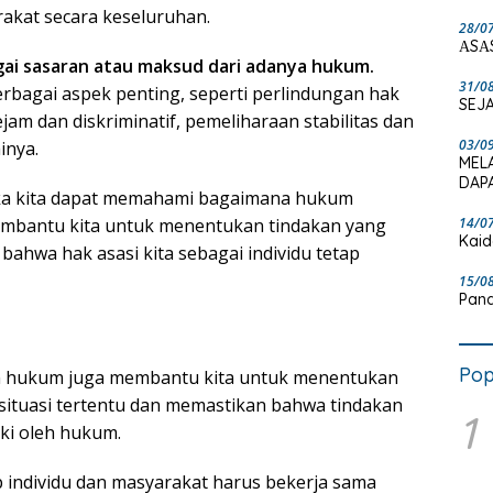
rakat secara keseluruhan.
28/0
ΑSΑ
gai sasaran atau maksud dari adanya hukum.
31/0
erbagai aspek penting, seperti perlindungan hak
SEJA
am dan diskriminatif, pemeliharaan stabilitas dan
03/0
inya.
MEL
DAPA
a kita dapat memahami bagaimana hukum
14/0
membantu kita untuk menentukan tindakan yang
Kaid
hwa hak asasi kita sebagai individu tetap
15/0
Pand
Pop
an hukum juga membantu kita untuk menentukan
situasi tertentu dan memastikan bahwa tindakan
1
ki oleh hukum.
 individu dan masyarakat harus bekerja sama