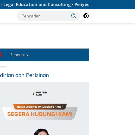
l Education and Consulting • Penyedia Layanan Jasa Hukum Ter
Resensi
dirian dan Perizinan