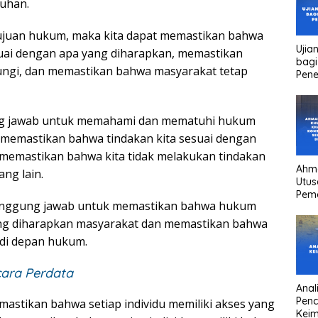
ruhan.
uan hukum, maka kita dapat memastikan bahwa
Ujia
uai dengan apa yang diharapkan, memastikan
bagi
dungi, dan memastikan bahwa masyarakat tetap
Pen
gung jawab untuk memahami dan mematuhi hukum
k memastikan bahwa tindakan kita sesuai dengan
memastikan bahwa kita tidak melakukan tindakan
Ahm
ng lain.
Utus
Pem
ki tanggung jawab untuk memastikan bahwa hukum
Kha
kons
ang diharapkan masyarakat dan memastikan bahwa
Pres
 di depan hukum.
high
head
ara Perdata
Anali
Pen
emastikan bahwa setiap individu memiliki akses yang
Keim