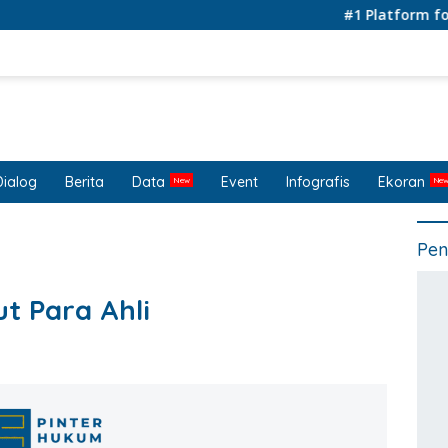
#1 Platform for Lega
Dialog
Berita
Data
Event
Infografis
Ekoran
Pen
t Para Ahli