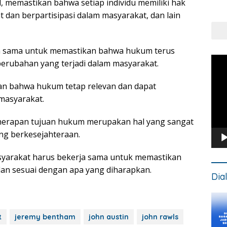
, memastikan bahwa setiap individu memiliki hak
Put
dan berpartisipasi dalam masyarakat, dan lain
Kons
ja sama untuk memastikan bahwa hukum terus
Pem
erubahan yang terjadi dalam masyarakat.
Vide
an bahwa hukum tetap relevan dan dapat
masyarakat.
erapan tujuan hukum merupakan hal yang sangat
ng berkesejahteraan.
masyarakat harus bekerja sama untuk memastikan
an sesuai dengan apa yang diharapkan.
Dia
t
jeremy bentham
john austin
john rawls