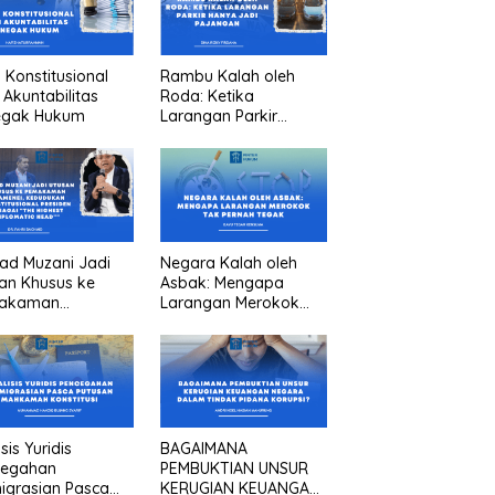
n Konstitusional
Rambu Kalah oleh
 Akuntabilitas
Roda: Ketika
egak Hukum
Larangan Parkir
Hanya Jadi Pajangan
ad Muzani Jadi
Negara Kalah oleh
an Khusus ke
Asbak: Mengapa
akaman
Larangan Merokok
menei, Kedudukan
Tak Pernah Tegak
titusional
iden sebagai “the
est diplomatic
””
sis Yuridis
BAGAIMANA
cegahan
PEMBUKTIAN UNSUR
igrasian Pasca
KERUGIAN KEUANGAN