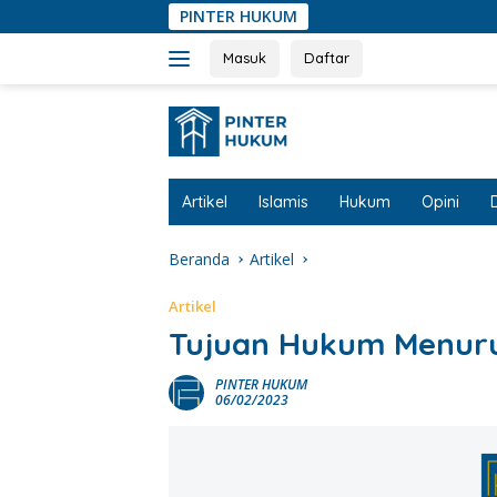
Langsung
PINTER HUKUM
ke
konten
Masuk
Daftar
Artikel
Islamis
Hukum
Opini
Beranda
Artikel
Artikel
Tujuan Hukum Menuru
PINTER HUKUM
06/02/2023