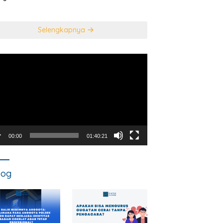
usan Mahkamah
NEGARA DALAM
titusi
TINDAK PIDANA
KORUPSI?
Selengkapnya
utar
o
00:00
01:40:21
log