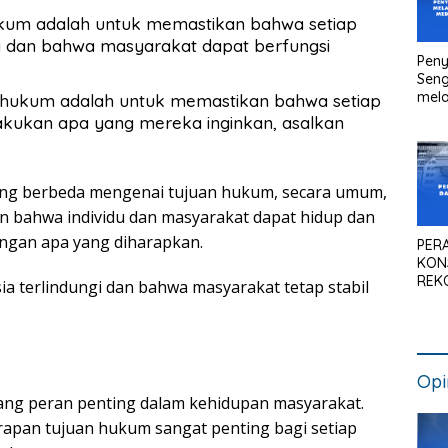
ukum adalah untuk memastikan bahwa setiap
ma dan bahwa masyarakat dapat berfungsi
Peny
Seng
mela
n hukum adalah untuk memastikan bahwa setiap
Litig
lakukan apa yang mereka inginkan, asalkan
Medi
Pen
Kan
ng berbeda mengenai tujuan hukum, secara umum,
 bahwa individu dan masyarakat dapat hidup dan
ngan apa yang diharapkan.
PER
KON
REK
a terlindungi dan bahwa masyarakat tetap stabil
SIS
NAS
Opi
ng peran penting dalam kehidupan masyarakat.
apan tujuan hukum sangat penting bagi setiap