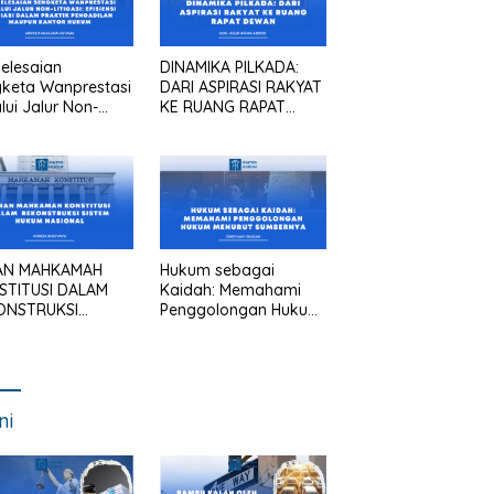
elesaian
DINAMIKA PILKADA:
keta Wanprestasi
DARI ASPIRASI RAKYAT
lui Jalur Non-
KE RUANG RAPAT
asi: Efisiensi
DEWAN
asi dalam Praktik
gadilan Maupun
tor Hukum
AN MAHKAMAH
Hukum sebagai
STITUSI DALAM
Kaidah: Memahami
ONSTRUKSI
Penggolongan Hukum
TEM HUKUM
Menurut Sumbernya
IONAL
ni