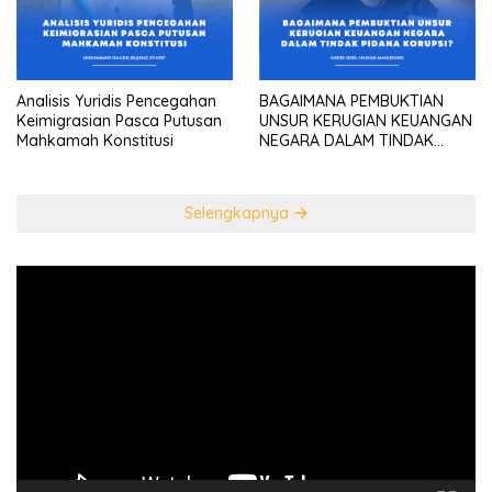
Analisis Yuridis Pencegahan
BAGAIMANA PEMBUKTIAN
Keimigrasian Pasca Putusan
UNSUR KERUGIAN KEUANGAN
Mahkamah Konstitusi
NEGARA DALAM TINDAK
PIDANA KORUPSI?
Selengkapnya
Pemutar
Video