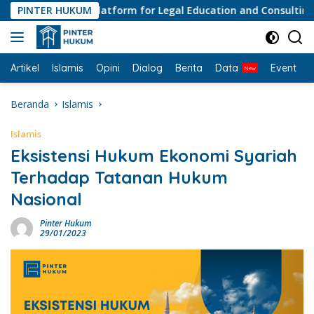
Langsung
PINTER HUKUM
#1 Platform for Legal Education and Consulting • P
ke
konten
Artikel
Islamis
Opini
Dialog
Berita
Data
Event
I
Beranda
Islamis
Islamis
Eksistensi Hukum Ekonomi Syariah
Terhadap Tatanan Hukum
Nasional
Pinter Hukum
29/01/2023