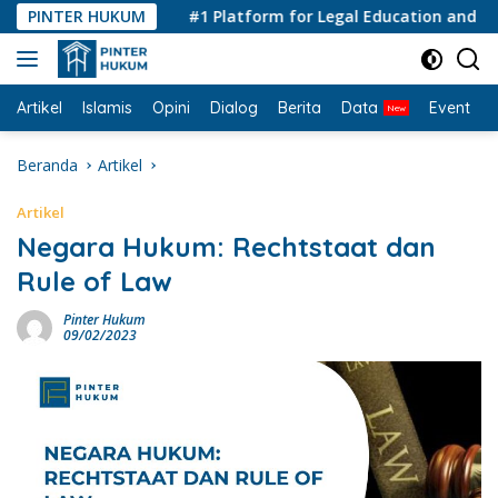
Langsung
PINTER HUKUM
#1 Platform for Legal Education and Consul
ke
konten
Artikel
Islamis
Opini
Dialog
Berita
Data
Event
I
Beranda
Artikel
Artikel
Negara Hukum: Rechtstaat dan
Rule of Law
Pinter Hukum
09/02/2023