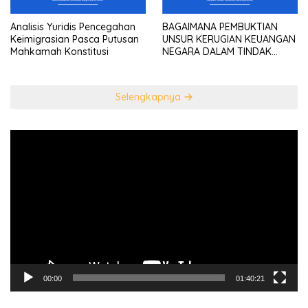
Analisis Yuridis Pencegahan
BAGAIMANA PEMBUKTIAN
Keimigrasian Pasca Putusan
UNSUR KERUGIAN KEUANGAN
Mahkamah Konstitusi
NEGARA DALAM TINDAK
PIDANA KORUPSI?
Selengkapnya
Pemutar
Video
00:00
01:40:21