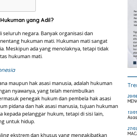
Hukuman yang Adil?
i seluruh negara. Banyak organisasi dan
enentang hukuman mati. Hukuman mati sangat
a. Meskipun ada yang menolaknya, tetapi tidak
tas hukuman mati.
onesia
dana maupun hak asasi manusia, adalah hukuman
Tre
ngan nyawanya, yang telah menimbulkan
20/0
, termasuk penegak hukum dan pembela hak asasi
MEN
hukum pidana dan hak asasi manusia, tujuan hukuman
13/0
 kepada pelanggar hukum, tetapi di sisi lain,
Asas
g untuk hidup.
27/0
MAC
aling ekstrem dan khusus yang mengakibatkan