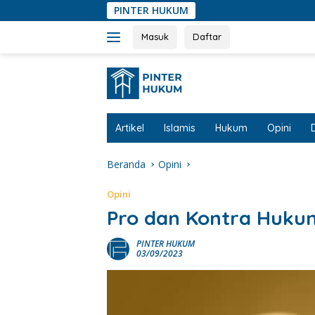
Langsung
PINTER HUKUM
ke
konten
Masuk
Daftar
Artikel
Islamis
Hukum
Opini
Beranda
Opini
Opini
Pro dan Kontra Hukum
PINTER HUKUM
03/09/2023