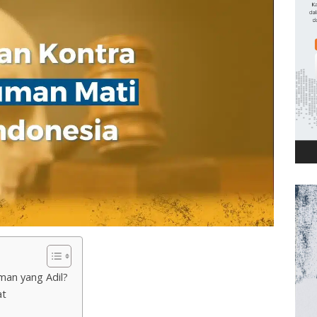
an yang Adil?
at