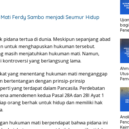
ati Ferdy Sambo menjadi Seumur Hidup
Ujia
bagi
Pen
 pidana tertua di dunia. Meskipun sepanjang abad
an untuk menghapuskan hukuman tersebut.
ang masih menjatuhkan hukuman mati. Namun,
 kontroversi yang berlangsung lama.
Ahm
rakat yang menentang hukuman mati menganggap
Utus
Pem
n bertentangan dengan prinsip-prinsip
Kha
perti yang terdapat dalam Pancasila. Perdebatan
kons
Pres
ena amendemen kedua Pasal 28A dan 28I Ayat 1
high
ap orang berhak untuk hidup dan memiliki hak
head
a.
Anali
Pen
dengan hukuman mati berpendapat bahwa pidana ini
Keim