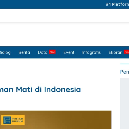
#1 Platform for Le
Dialog
Berita
Data
Event
Infografis
Ekoran
Pen
an Mati di Indonesia