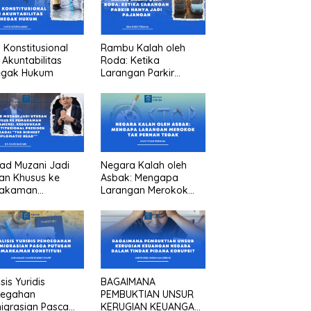
n Konstitusional
Rambu Kalah oleh
 Akuntabilitas
Roda: Ketika
egak Hukum
Larangan Parkir
Hanya Jadi Pajangan
ad Muzani Jadi
Negara Kalah oleh
an Khusus ke
Asbak: Mengapa
akaman
Larangan Merokok
menei, Kedudukan
Tak Pernah Tegak
titusional
iden sebagai “the
est diplomatic
””
sis Yuridis
BAGAIMANA
cegahan
PEMBUKTIAN UNSUR
igrasian Pasca
KERUGIAN KEUANGAN