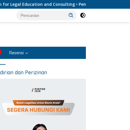
gal Education and Consulting • Penyedia Layanan Jasa Hukum T
Resensi
dirian dan Perizinan