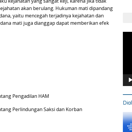
u kejahatan yang sangat keji, karena jika tidak
Put
 kejahatan akan berulang. Hukuman mati dipandang
Kons
ana, yaitu mencegah terjadinya kejahatan dan
idana mati juga dianggap dapat memberikan efek
Pem
Vide
ntang Pengadilan HAM
Dia
tang Perlindungan Saksi dan Korban