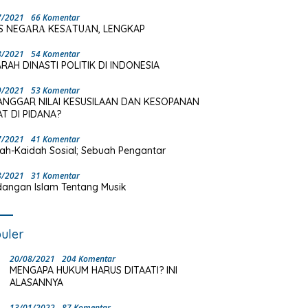
7/2021
66 Komentar
S NEGΑRΑ KESΑTUΑN, LENGKAP
8/2021
54 Komentar
RAH DINASTI POLITIK DI INDONESIA
9/2021
53 Komentar
ANGGAR NILAI KESUSILAAN DAN KESOPANAN
T DI PIDANA?
7/2021
41 Komentar
ah-Kaidah Sosial; Sebuah Pengantar
8/2021
31 Komentar
angan Islam Tentang Musik
uler
20/08/2021
204 Komentar
MENGAPA HUKUM HARUS DITAATI? INI
ALASANNYA
13/01/2022
87 Komentar