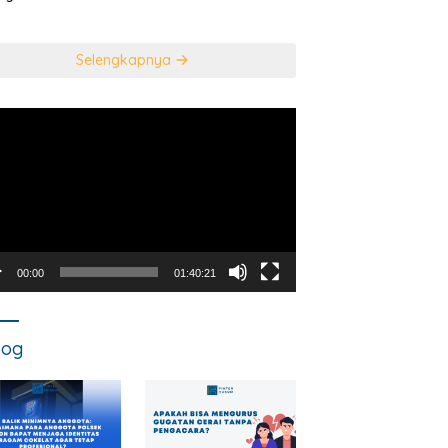
usan Mahkamah
NEGARA DALAM
titusi
TINDAK PIDANA
KORUPSI?
Selengkapnya
utar
o
00:00
01:40:21
log