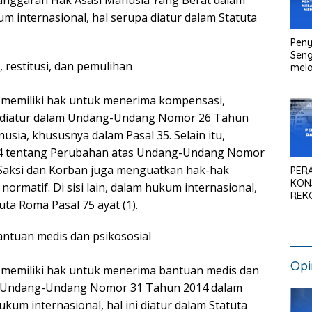
anggaran Hak Asasi Manusia Yang Berat dalam
 internasional, hal serupa diatur dalam Statuta
Peny
Seng
restitusi, dan pemulihan
mela
Litig
Medi
 memiliki hak untuk menerima kompensasi,
Pen
na diatur dalam Undang-Undang Nomor 26 Tahun
Kan
sia, khususnya dalam Pasal 35. Selain itu,
 tentang Perubahan atas Undang-Undang Nomor
Saksi dan Korban juga menguatkan hak-hak
PER
KON
rmatif. Di sisi lain, dalam hukum internasional,
REK
ta Roma Pasal 75 ayat (1).
SIS
NAS
ntuan medis dan psikososial
Opi
 memiliki hak untuk menerima bantuan medis dan
am Undang-Undang Nomor 31 Tahun 2014 dalam
ukum internasional, hal ini diatur dalam Statuta