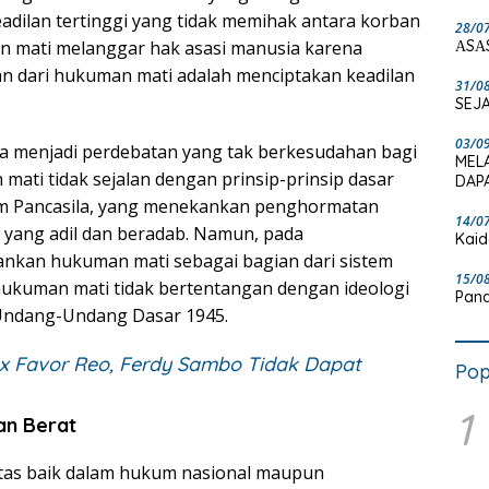
adilan tertinggi yang tidak memihak antara korban
28/0
ΑSΑ
man mati melanggar hak asasi manusia karena
n dari hukuman mati adalah menciptakan keadilan
31/0
SEJA
03/0
a menjadi perdebatan yang tak berkesudahan bagi
MEL
ati tidak sejalan dengan prinsip-prinsip dasar
DAPA
am Pancasila, yang menekankan penghormatan
14/0
 yang adil dan beradab. Namun, pada
Kaid
ankan hukuman mati sebagai bagian dari sistem
15/0
ukuman mati tidak bertentangan dengan ideologi
Pand
n Undang-Undang Dasar 1945.
x Favor Reo, Ferdy Sambo Tidak Dapat
Pop
1
an Berat
itas baik dalam hukum nasional maupun