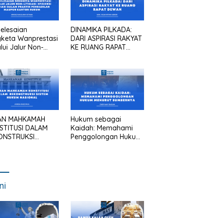
elesaian
DINAMIKA PILKADA:
keta Wanprestasi
DARI ASPIRASI RAKYAT
lui Jalur Non-
KE RUANG RAPAT
asi: Efisiensi
DEWAN
asi dalam Praktik
gadilan Maupun
tor Hukum
AN MAHKAMAH
Hukum sebagai
STITUSI DALAM
Kaidah: Memahami
ONSTRUKSI
Penggolongan Hukum
TEM HUKUM
Menurut Sumbernya
IONAL
ni