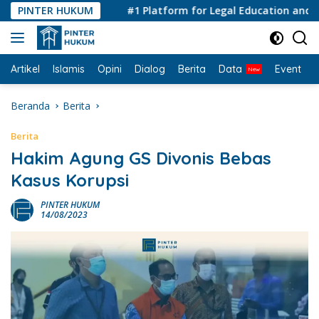
Langsung
PINTER HUKUM
#1 Platform for Legal Education and Consu
ke
konten
Artikel
Islamis
Opini
Dialog
Berita
Data
Event
I
Beranda
Berita
Berita
Hakim Agung GS Divonis Bebas
Kasus Korupsi
PINTER HUKUM
14/08/2023