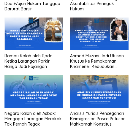
Dua Wajah Hukum Tanggap
Akuntabilitas Penegak
Darurat Banjir
Hukum
Rambu Kalah oleh Roda:
Ahmad Muzani Jadi Utusan
Ketika Larangan Parkir
Khusus ke Pemakaman
Hanya Jadi Pajangan
Khamenei, Kedudukan
konstitusional Presiden
sebagai “the highest
diplomatic head””
Negara Kalah oleh Asbak:
Analisis Yuridis Pencegahan
Mengapa Larangan Merokok
Keimigrasian Pasca Putusan
Tak Pernah Tegak
Mahkamah Konstitusi