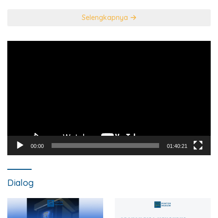
Selengkapnya
Pemutar
Video
00:00
01:40:21
Dialog