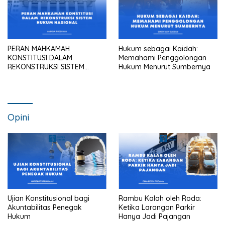
PERAN MAHKAMAH
Hukum sebagai Kaidah:
KONSTITUSI DALAM
Memahami Penggolongan
REKONSTRUKSI SISTEM
Hukum Menurut Sumbernya
HUKUM NASIONAL
Opini
Ujian Konstitusional bagi
Rambu Kalah oleh Roda:
Akuntabilitas Penegak
Ketika Larangan Parkir
Hukum
Hanya Jadi Pajangan