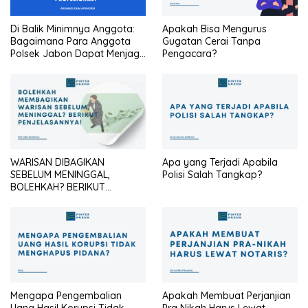
Di Balik Minimnya Anggota:
Apakah Bisa Mengurus
Bagaimana Para Anggota
Gugatan Cerai Tanpa
Polsek Jabon Dapat Menjaga
Pengacara?
Identitas Seragam Cokelat
Agar Tetap Profesional?
WARISAN DIBAGIKAN
Apa yang Terjadi Apabila
SEBELUM MENINGGAL,
Polisi Salah Tangkap?
BOLEHKAH? BERIKUT
PENJELASANNYA
Mengapa Pengembalian
Apakah Membuat Perjanjian