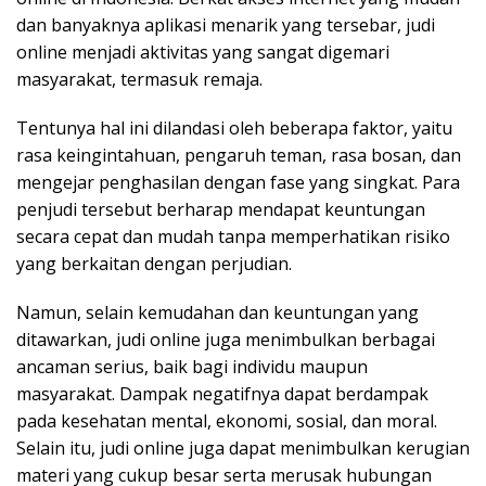
dan banyaknya aplikasi menarik yang tersebar, judi
online menjadi aktivitas yang sangat digemari
masyarakat, termasuk remaja.
Tentunya hal ini dilandasi oleh beberapa faktor, yaitu
rasa keingintahuan, pengaruh teman, rasa bosan, dan
mengejar penghasilan dengan fase yang singkat. Para
penjudi tersebut berharap mendapat keuntungan
secara cepat dan mudah tanpa memperhatikan risiko
yang berkaitan dengan perjudian.
Namun, selain kemudahan dan keuntungan yang
ditawarkan, judi online juga menimbulkan berbagai
ancaman serius, baik bagi individu maupun
masyarakat. Dampak negatifnya dapat berdampak
pada kesehatan mental, ekonomi, sosial, dan moral.
Selain itu, judi online juga dapat menimbulkan kerugian
materi yang cukup besar serta merusak hubungan