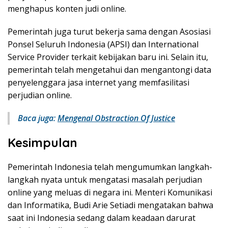
menghapus konten judi online.
Pemerintah juga turut bekerja sama dengan Asosiasi
Ponsel Seluruh Indonesia (APSI) dan International
Service Provider terkait kebijakan baru ini. Selain itu,
pemerintah telah mengetahui dan mengantongi data
penyelenggara jasa internet yang memfasilitasi
perjudian online.
Baca juga:
Mengenal Obstraction Of Justice
Kesimpulan
Pemerintah Indonesia telah mengumumkan langkah-
langkah nyata untuk mengatasi masalah perjudian
online yang meluas di negara ini. Menteri Komunikasi
dan Informatika, Budi Arie Setiadi mengatakan bahwa
saat ini Indonesia sedang dalam keadaan darurat