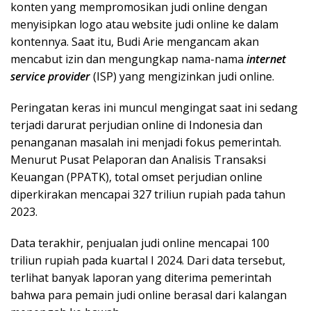
konten yang mempromosikan judi online dengan
menyisipkan logo atau website judi online ke dalam
kontennya. Saat itu, Budi Arie mengancam akan
mencabut izin dan mengungkap nama-nama
internet
service provider
(ISP) yang mengizinkan judi online.
Peringatan keras ini muncul mengingat saat ini sedang
terjadi darurat perjudian online di Indonesia dan
penanganan masalah ini menjadi fokus pemerintah.
Menurut Pusat Pelaporan dan Analisis Transaksi
Keuangan (PPATK), total omset perjudian online
diperkirakan mencapai 327 triliun rupiah pada tahun
2023.
Data terakhir, penjualan judi online mencapai 100
triliun rupiah pada kuartal I 2024. Dari data tersebut,
terlihat banyak laporan yang diterima pemerintah
bahwa para pemain judi online berasal dari kalangan