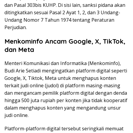
dan Pasal 303bis KUHP. Di sisi lain, sanksi pidana akan
ditingkatkan sesuai Pasal 2 Ayat 1, 2, dan 3 Undang-
Undang Nomor 7 Tahun 1974 tentang Peraturan
Perjudian.
Menkominfo Ancam Google, X, TikTok,
dan Meta
Menteri Komunikasi dan Informatika (Menkominfo),
Budi Arie Setiadi mengingatkan platform digital seperti
Google, X, Tiktok, Meta untuk menghapus konten
terkait judi online (judol) di platform masing-masing
dan mengancam pemilik platform digital dengan denda
hingga 500 juta rupiah per konten jika tidak kooperatif
dalam menghapus konten yang mengandung unsur
judi online.
Platform-platform digital tersebut seringkali memuat