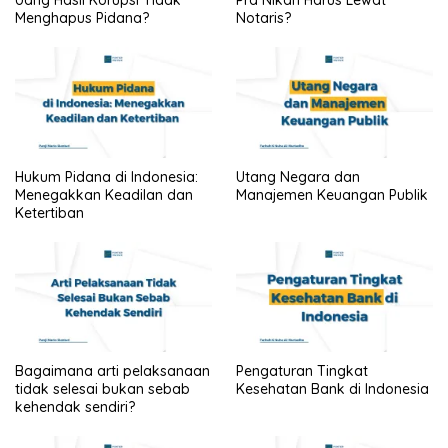
Uang Hasil Korupsi Tidak
Pra Nikah Harus Lewat
Menghapus Pidana?
Notaris?
Hukum Pidana di Indonesia:
Utang Negara dan
Menegakkan Keadilan dan
Manajemen Keuangan Publik
Ketertiban
Bagaimana arti pelaksanaan
Pengaturan Tingkat
tidak selesai bukan sebab
Kesehatan Bank di Indonesia
kehendak sendiri?