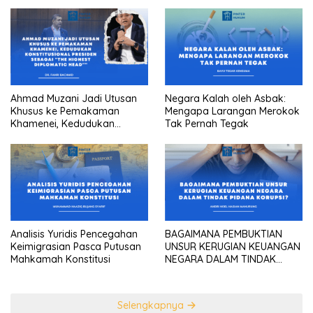
Ahmad Muzani Jadi Utusan
Negara Kalah oleh Asbak:
Khusus ke Pemakaman
Mengapa Larangan Merokok
Khamenei, Kedudukan
Tak Pernah Tegak
konstitusional Presiden
sebagai “the highest
diplomatic head””
Analisis Yuridis Pencegahan
BAGAIMANA PEMBUKTIAN
Keimigrasian Pasca Putusan
UNSUR KERUGIAN KEUANGAN
Mahkamah Konstitusi
NEGARA DALAM TINDAK
PIDANA KORUPSI?
Selengkapnya