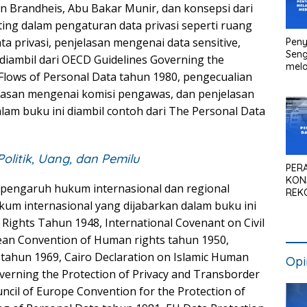
en Brandheis, Abu Bakar Munir, dan konsepsi dari
ting dalam pengaturan data privasi seperti ruang
ta privasi, penjelasan mengenai data sensitive,
Peny
Seng
 diambil dari OECD Guidelines Governing the
mela
 Flows of Personal Data tahun 1980, pengecualian
Litig
Medi
elasan mengenai komisi pengawas, dan penjelasan
Pen
alam buku ini diambil contoh dari The Personal Data
Kan
Politik, Uang, dan Pemilu
PER
KON
 pengaruh hukum internasional dan regional
REK
ukum internasional yang dijabarkan dalam buku ini
SIS
NAS
Rights Tahun 1948, International Covenant on Civil
pean Convention of Human rights tahun 1950,
tahun 1969, Cairo Declaration on Islamic Human
Opi
verning the Protection of Privacy and Transborder
ncil of Europe Convention for the Protection of