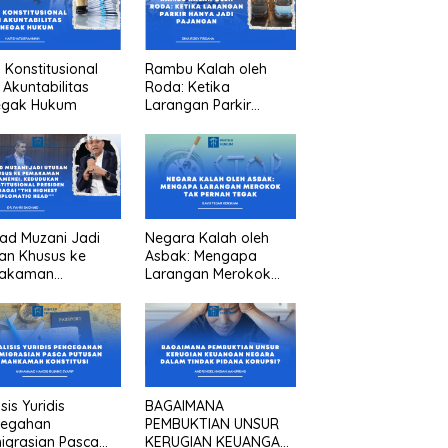
n Konstitusional
Rambu Kalah oleh
 Akuntabilitas
Roda: Ketika
egak Hukum
Larangan Parkir
Hanya Jadi Pajangan
ad Muzani Jadi
Negara Kalah oleh
an Khusus ke
Asbak: Mengapa
akaman
Larangan Merokok
menei, Kedudukan
Tak Pernah Tegak
titusional
iden sebagai “the
est diplomatic
””
sis Yuridis
BAGAIMANA
cegahan
PEMBUKTIAN UNSUR
igrasian Pasca
KERUGIAN KEUANGAN