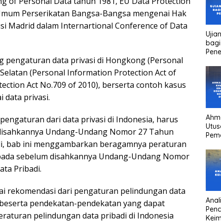
ing of Personal Data tahun 1981, EU Data Protection
lis Umum Perserikatan Bangsa-Bangsa mengenai Hak
lusi Madrid dalam Internartional Conference of Data
Ujia
bagi
Pen
ng pengaturan data privasi di Hongkong (Personal
 Selatan (Personal Information Protection Act of
tection Act No.709 of 2010), berserta contoh kasus
data privasi.
Ahm
engaturan dari data privasi di Indonesia, harus
Utus
um disahkannya Undang-Undang Nomor 27 Tahun
Pem
di, bab ini menggambarkan beragamnya peraturan
Kha
kons
ia pada sebelum disahkannya Undang-Undang Nomor
Pres
ta Pribadi.
high
head
i rekomendasi dari pengaturan pelindungan data
Anali
a beserta pendekatan-pendekatan yang dapat
Pen
eraturan pelindungan data pribadi di Indonesia
Keim