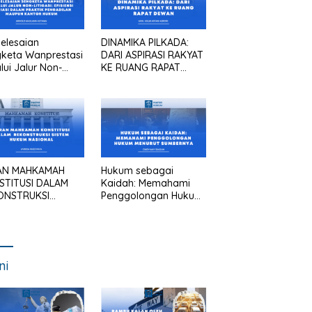
elesaian
DINAMIKA PILKADA:
keta Wanprestasi
DARI ASPIRASI RAKYAT
lui Jalur Non-
KE RUANG RAPAT
asi: Efisiensi
DEWAN
asi dalam Praktik
gadilan Maupun
tor Hukum
AN MAHKAMAH
Hukum sebagai
STITUSI DALAM
Kaidah: Memahami
ONSTRUKSI
Penggolongan Hukum
TEM HUKUM
Menurut Sumbernya
IONAL
ni