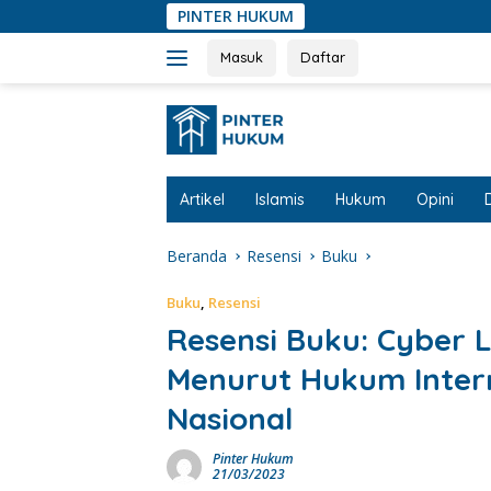
Langsung
PINTER HUKUM
ke
konten
Masuk
Daftar
Artikel
Islamis
Hukum
Opini
Beranda
Resensi
Buku
Buku
,
Resensi
Resensi Buku: Cyber 
Menurut Hukum Intern
Nasional
Pinter Hukum
21/03/2023