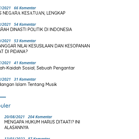
7/2021
66 Komentar
S NEGΑRΑ KESΑTUΑN, LENGKAP
8/2021
54 Komentar
RAH DINASTI POLITIK DI INDONESIA
9/2021
53 Komentar
ANGGAR NILAI KESUSILAAN DAN KESOPANAN
T DI PIDANA?
7/2021
41 Komentar
ah-Kaidah Sosial; Sebuah Pengantar
8/2021
31 Komentar
angan Islam Tentang Musik
uler
20/08/2021
204 Komentar
MENGAPA HUKUM HARUS DITAATI? INI
ALASANNYA
13/01/2022
87 Komentar