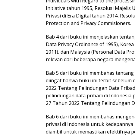
Individuals with Regard to the process
Initiative tahun 1995, Resolusi Maje
Privasi di Era Digital tahun 2014, Reso
Protection and Privacy Commisioners.
Bab 4 dari buku ini menjelaskan tenta
Data Privacy Ordinance of 1995), Korea
2011), dan Malaysia (Personal Data Pro
relevan dari beberapa negara mengenai 
Bab 5 dari buku ini membahas tentang p
diingat bahwa buku ini terbit sebel
2022 Tentang Pelindungan Data Priba
pelindungan data pribadi di Indones
27 Tahun 2022 Tentang Pelindungan Da
Bab 6 dari buku ini membahas mengena
privasi di Indonesia untuk kedepanny
diambil untuk memastikan efektifnya p