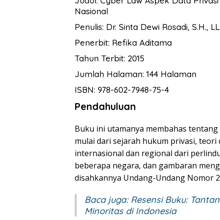
Judul: Cyber Law Aspek Data Privasi
Nasional
Penulis: Dr. Sinta Dewi Rosadi, S.H., L
Penerbit: Refika Aditama
Tahun Terbit: 2015
Jumlah Halaman: 144 Halaman
ISBN: 978-602-7948-75-4
Pendahuluan
Buku ini utamanya membahas tentang s
mulai dari sejarah hukum privasi, teor
internasional dan regional dari perlind
beberapa negara, dan gambaran mengen
disahkannya Undang-Undang Nomor 27 
Baca juga:
Resensi Buku: Tanta
Minoritas di Indonesia