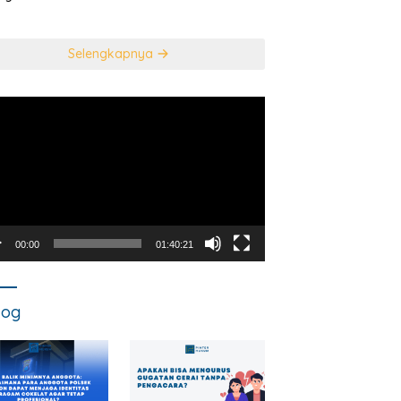
usan Mahkamah
NEGARA DALAM
titusi
TINDAK PIDANA
KORUPSI?
Selengkapnya
utar
o
00:00
01:40:21
log