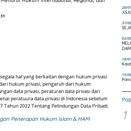
 Menurut Hukum Internasional, Regional, dan
28/0
ΑSΑ
L.M
31/0
SEJA
03/0
MEL
DAPA
14/0
Kaid
15/0
egala hal yang berkaitan dengan hukum privasi
Pand
i dari hukum privasi, pengaruh dari hukum
ungan data privasi, peraturan data privasi dari
ai peratuura data privasi di Indonesia sebelum
Pop
Tahun 2022 Tentang Pelindungan Data Pribadi.
1
ngan Penerapan Hukum Islam & HAM