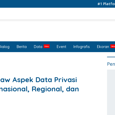
#1 Platform for 
Dialog
Berita
Data
Event
Infografis
Ekoran
Pen
Law Aspek Data Privasi
asional, Regional, dan